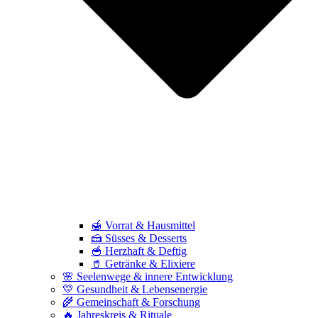
🍯 Vorrat & Hausmittel
🍰 Süsses & Desserts
🥣 Herzhaft & Deftig
🥤 Getränke & Elixiere
🌸 Seelenwege & innere Entwicklung
💛 Gesundheit & Lebensenergie
🌾 Gemeinschaft & Forschung
🔥 Jahreskreis & Rituale