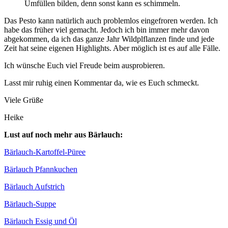
Umfül­len bil­den, denn sonst kann es schimmeln.
Das Pes­to kann natür­lich auch pro­blem­los ein­ge­fro­ren wer­den. Ich
habe das frü­her viel gemacht. Jedoch ich bin immer mehr davon
abge­kom­men, da ich das gan­ze Jahr Wild­plflan­zen fin­de und jede
Zeit hat sei­ne eige­nen High­lights. Aber mög­lich ist es auf alle Fälle.
Ich wün­sche Euch viel Freu­de beim ausprobieren.
Lasst mir ruhig einen Kom­men­tar da, wie es Euch schmeckt.
Vie­le Grüße
Hei­ke
Lust auf noch mehr aus Bärlauch:
Bär­lauch-Kar­tof­fel-Püree
Bär­lauch Pfannkuchen
Bär­lauch Aufstrich
Bär­lauch-Sup­pe
Bär­lauch Essig und Öl