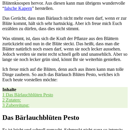
Blü­ten­knos­pen her­vor. Aus die­sen kann man übri­gens wun­der­vol­le
“
fal­sche Kapern
” her­stel­len.
Das Gerücht, dass man Bär­lauch nicht mehr essen darf, wenn er zur
Blü­te kommt, hält sich sehr hart­nä­ckig. Aber ich freue mich Euch
erzäh­len zu dür­fen, dass dies nicht stimmt.
Was stimmt, ist, dass sich die Kraft der Pflan­ze aus den Blät­tern
zurück­zieht und nun in die Blü­te steckt. Das heißt, dass man die
Blät­ter natür­lich noch essen darf, wenn sie noch lecker aus­se­hen.
Jedoch wer­den sie meist recht schnell gelb und unan­seh­lich. Aber so
lan­ge sie noch lecker grün sind, könnt Ihr sie wei­ter­hin genießen.
Ich freue mich auf die Blü­ten, denn auch aus ihnen kann man tol­le
Din­ge zau­bern. So auch das Bär­lauch Blü­ten Pes­to, wel­ches ich
Euch heu­te vor­stel­len möchte:
Inhal­te
1
Das Bär­lauch­blü­ten Pesto
2
Zuta­ten:
3
Zube­rei­tung:
Das Bärlauchblüten Pesto
Es ist leicht und schnell gemacht. Schmeckt nicht ganz so inten­siv,