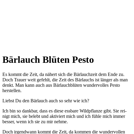
Bärlauch Blüten Pesto
Es kommt die Zeit, da nähert sich die Bärlauchzeit dem Ende zu.
Doch Trauer weit gefehlt, die Zeit des Bärlauchs ist länger als man
denkt. Man kann auch aus Bärlauchblüten wundervolles Pesto
herstellen.
Liebst Du den Bär­lauch auch so sehr wie ich?
Ich bin so dank­bar, dass es die­se ess­ba­re Wild­pflan­ze gibt. Sie rei­
nigt mich, sie belebt und akti­viert mich und ich füh­le mich immer
bes­ser, wenn ich sie zu mir nehme.
Doch irgend­wann kommt die Zeit, da kom­men die wun­der­vol­len