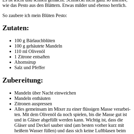
wie das Pes­to aus den Blät­tern. Etwas mil­der und eben­so herrlich.
So zau­be­re ich mein Blü­ten Pesto:
Zutaten:
100 g Bärlauchblüten
100 g gehäu­te­te Mandeln
110 ml Olivenöl
1 Zitro­ne entsaften
Ahorn­si­rup
Salz und Pfeffer
Zubereitung:
Man­deln über Nacht einweichen
Man­deln enthäuten
Zitro­nen auspressen
Alles gemein­sam im Mixer zu einer flüs­si­gen Mas­se ver­ar­bei­
ten. Mit dem Oli­ven­öl da noch spie­len, bis die Mas­se gut ist
und in Glä­ser abge­füllt wer­den kann. Wich­tig ist, dass die
Glä­ser und Deckel sau­ber sind (am bes­ten vor­her kurz mit
hei­ßem Was­ser fül­len) und dass sich kei­ne Luft­bla­sen beim