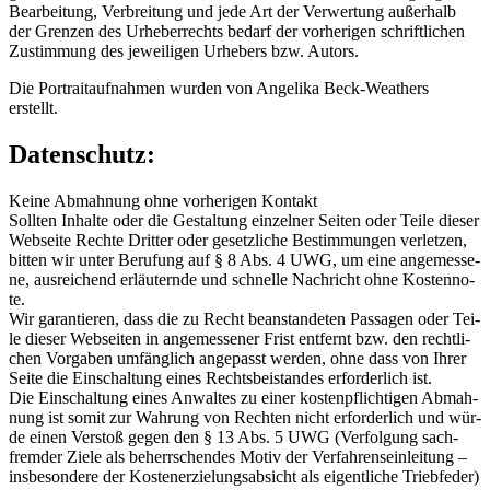
Bear­bei­tung, Ver­brei­tung und jede Art der Ver­wer­tung außer­halb
der Gren­zen des Urhe­ber­rechts bedarf der vor­he­ri­gen schrift­li­chen
Zustim­mung des jewei­li­gen Urhe­bers bzw. Autors.
Die Por­trait­auf­nah­men wur­den von Ange­li­ka Beck-Wea­thers
erstellt.
Datenschutz:
Kei­ne Abmah­nung ohne vor­he­ri­gen Kon­takt
Soll­ten Inhal­te oder die Gestal­tung ein­zel­ner Sei­ten oder Tei­le die­ser
Web­sei­te Rech­te Drit­ter oder gesetz­li­che Bestim­mun­gen ver­let­zen,
bit­ten wir unter Beru­fung auf § 8 Abs. 4 UWG, um eine ange­mes­se­
ne, aus­rei­chend erläu­tern­de und schnel­le Nach­richt ohne Kos­ten­no­
te.
Wir garan­tie­ren, dass die zu Recht bean­stan­de­ten Pas­sa­gen oder Tei­
le die­ser Web­sei­ten in ange­mes­se­ner Frist ent­fernt bzw. den recht­li­
chen Vor­ga­ben umfäng­lich ange­passt wer­den, ohne dass von Ihrer
Sei­te die Ein­schal­tung eines Rechts­bei­stan­des erfor­der­lich ist.
Die Ein­schal­tung eines Anwal­tes zu einer kos­ten­pflich­ti­gen Abmah­
nung ist somit zur Wah­rung von Rech­ten nicht erfor­der­lich und wür­
de einen Ver­stoß gegen den § 13 Abs. 5 UWG (Ver­fol­gung sach­
frem­der Zie­le als beherr­schen­des Motiv der Ver­fah­rensein­lei­tung –
ins­be­son­de­re der Kos­ten­er­zie­lungs­ab­sicht als eigent­li­che Trieb­fe­der)