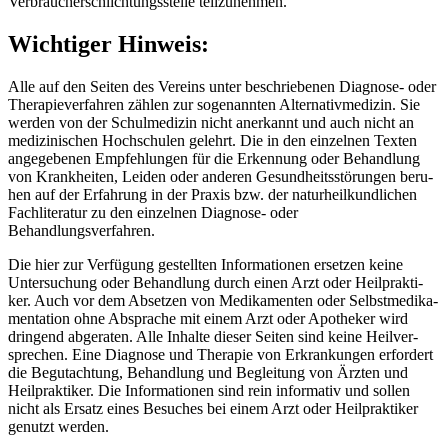
Ver­brau­cher­schlich­tungs­stel­le teilzunehmen.
Wichtiger Hinweis:
Alle auf den Sei­ten des Ver­eins unter beschrie­be­nen Dia­gno­se- oder
The­ra­pie­ver­fah­ren zäh­len zur soge­nann­ten Alter­na­tiv­me­di­zin. Sie
wer­den von der Schul­me­di­zin nicht aner­kannt und auch nicht an
medi­zi­ni­schen Hoch­schu­len gelehrt. Die in den ein­zel­nen Tex­ten
ange­ge­be­nen Emp­feh­lun­gen für die Erken­nung oder Behand­lung
von Krank­hei­ten, Lei­den oder ande­ren Gesund­heits­stö­run­gen beru­
hen auf der Erfah­rung in der Pra­xis bzw. der natur­heil­kund­li­chen
Fach­li­te­ra­tur zu den ein­zel­nen Dia­gno­se- oder
Behandlungsverfahren.
Die hier zur Ver­fü­gung gestell­ten Infor­ma­tio­nen erset­zen kei­ne
Unter­su­chung oder Behand­lung durch einen Arzt oder Heil­prak­ti­
ker. Auch vor dem Abset­zen von Medi­ka­men­ten oder Selbst­me­di­ka­
men­ta­ti­on ohne Abspra­che mit einem Arzt oder Apo­the­ker wird
drin­gend abge­ra­ten. Alle Inhal­te die­ser Sei­ten sind kei­ne Heil­ver­
spre­chen. Eine Dia­gno­se und The­ra­pie von Erkran­kun­gen erfor­dert
die Begut­ach­tung, Behand­lung und Beglei­tung von Ärz­ten und
Heil­prak­ti­ker. Die Infor­ma­tio­nen sind rein infor­ma­tiv und sol­len
nicht als Ersatz eines Besu­ches bei einem Arzt oder Heil­prak­ti­ker
genutzt werden.