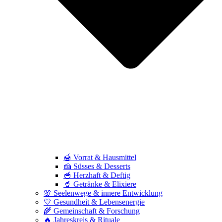
🍯 Vorrat & Hausmittel
🍰 Süsses & Desserts
🥣 Herzhaft & Deftig
🥤 Getränke & Elixiere
🌸 Seelenwege & innere Entwicklung
💛 Gesundheit & Lebensenergie
🌾 Gemeinschaft & Forschung
🔥 Jahreskreis & Rituale