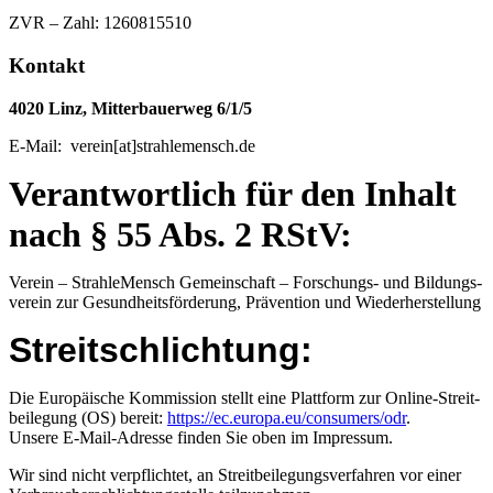
ZVR – Zahl: 1260815510
Kontakt
4020 Linz, Mit­ter­bau­erweg 6/1/5
E‑Mail: verein[at]strahlemensch.de
Ver­ant­wort­lich für den Inhalt
nach § 55 Abs. 2 RStV:
Ver­ein – Strah­le­Mensch Gemein­schaft – For­schungs- und Bil­dungs­
ver­ein zur Gesund­heits­för­de­rung, Prä­ven­ti­on und Wiederherstellung
Streit­schlich­tung:
Die Euro­päi­sche Kom­mis­si­on stellt eine Platt­form zur Online-Streit­
bei­le­gung (OS) bereit:
https://ec.europa.eu/consumers/odr
.
Unse­re E‑Mail-Adres­se fin­den Sie oben im Impressum.
Wir sind nicht ver­pflich­tet, an Streit­bei­le­gungs­ver­fah­ren vor einer