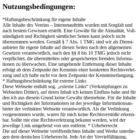
Nutzungsbedingungen:
*Haf­tungs­be­schrän­kung für eige­ne Inhal­te
Alle Inhal­te des Ver­eins – Inter­net­auf­tritts wur­den mit Sorg­falt und
nach bes­tem Gewis­sen erstellt. Eine Gewähr für die Aktua­li­tät, Voll­
stän­dig­keit und Rich­tig­keit sämt­li­cher Sei­ten kann jedoch nicht
über­nom­men wer­den. Gemäß § 7 Abs. 1 TMG sind wir als Dienst­
an­bie­ter für eige­ne Inhal­te auf die­sen Sei­ten nach den all­ge­mei­nen
Geset­zen ver­ant­wort­lich, nach den §§ 8 bis 10 TMG jedoch nicht
ver­pflich­tet, die über­mit­tel­ten oder gespei­cher­ten frem­den Infor­ma­
tio­nen zu über­wa­chen. Eine umge­hen­de Ent­fer­nung die­ser Inhal­te
erfolgt ab dem Zeit­punkt der Kennt­nis einer kon­kre­ten Rechts­ver­let­
zung und ich haf­te nicht vor dem Zeit­punkt der Kennt­nis­er­lan­gung.
* Haf­tungs­be­schrän­kung für exter­ne Links
Die­se Web­sei­te ent­hält sog. „exter­ne Links“ (Ver­knüp­fun­gen zu
Web­sei­ten Drit­ter), auf deren Inhalt ich kei­nen Ein­fluss habe und für
den ich aus die­sem Grund kei­ne Gewähr über­neh­me. Für die Inhal­te
und Rich­tig­keit der Infor­ma­tio­nen ist der jewei­li­ge Infor­ma­ti­ons­an­
bie­ter der ver­link­ten Web­sei­te ver­ant­wort­lich. Als die Ver­lin­kung
vor­ge­nom­men wur­de, waren für mich kei­ne Rechts­ver­stö­ße erkenn­
bar. Soll­te mir eine Rechts­ver­let­zung bekannt wer­den, wird der
jewei­li­ge Link umge­hend von uns ent­fernt. * Urhe­ber­recht
Die auf die­ser Web­sei­te ver­öf­fent­lich­ten Inhal­te und Wer­ke unter­lie­
gen dem deut­schen Urhe­ber­recht. Jede Art der Ver­viel­fäl­ti­gung,