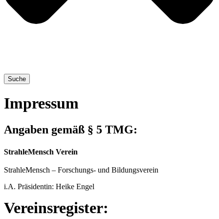
Suche
Impressum
Angaben gemäß § 5 TMG:
StrahleMensch Verein
Strah­le­Mensch – For­schungs- und Bildungsverein
i.A. Prä­si­den­tin: Hei­ke Engel
Ver­eins­re­gis­ter: