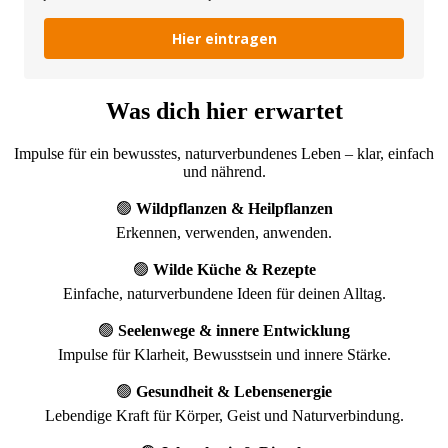
Hier eintragen
Was dich hier erwartet
Impul­se für ein bewuss­tes, natur­ver­bun­de­nes Leben – klar, ein­fach
und nährend.
🟢
Wild­pflan­zen & Heil­pflan­zen
Erken­nen, ver­wen­den, anwenden.
🟢
Wil­de Küche & Rezep­te
Ein­fa­che, natur­ver­bun­de­ne Ideen für dei­nen Alltag.
🟢
See­len­we­ge & inne­re Ent­wick­lung
Impul­se für Klar­heit, Bewusst­sein und inne­re Stärke.
🟢
Gesund­heit & Lebens­en­er­gie
Leben­di­ge Kraft für Kör­per, Geist und Naturverbindung.