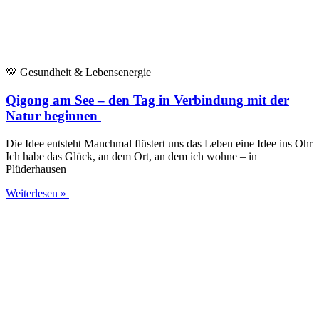
💛 Gesund­heit & Lebensenergie
Qigong am See – den Tag in Verbindung mit der
Natur beginnen
Die Idee ent­steht Manch­mal flüs­tert uns das Leben eine Idee ins Ohr
Ich habe das Glück, an dem Ort, an dem ich woh­ne – in
Plüderhausen
Weiterlesen »