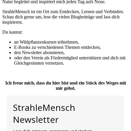
Natur beglei­tet und inspi­riert mich jeden Tag aufs Neue.
Strah­le­Mensch ist ein Ort zum Ent­de­cken, Ler­nen und Ver­bin­den.
Schau dich ger­ne um, lese die vie­len Blog­bei­trä­ge und lass dich
inspirieren.
Du kannst:
an Wild­pflan­zen­kur­sen teilnehmen,
E‑Books zu ver­schie­de­nen The­men entdecken,
den News­let­ter abonnieren,
oder den Ver­ein als För­der­mit­glied unter­stüt­zen und dich mit
Gleich­ge­sinn­ten vernetzen.
Ich freue mich, dass du hier bist und ein Stück des Weges mit
mir gehst.
StrahleMensch
Newsletter