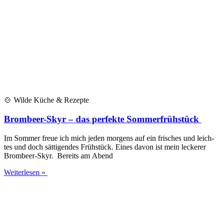
🍲 Wil­de Küche & Rezepte
Brombeer-Skyr – das perfekte Sommerfrühstück
Im Som­mer freue ich mich jeden mor­gens auf ein fri­sches und leich­
tes und doch sät­ti­gen­des Früh­stück. Eines davon ist mein lecke­rer
Brom­­beer-Skyr. Bereits am Abend
Weiterlesen »