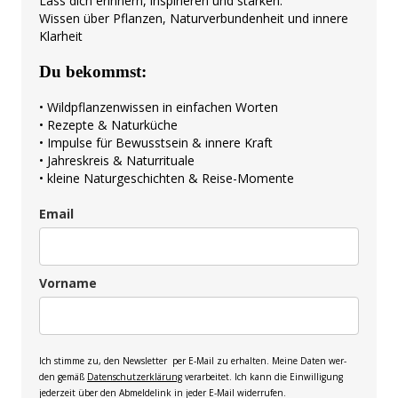
Lass dich erin­nern, inspi­rie­ren und stärken.
Wis­sen über Pflan­zen, Natur­ver­bun­den­heit und inne­re
Klarheit
Du bekommst:
• Wild­pflan­zen­wis­sen in ein­fa­chen Worten
• Rezep­te & Naturküche
• Impul­se für Bewusst­sein & inne­re Kraft
• Jah­res­kreis & Naturrituale
• klei­ne Natur­ge­schich­ten & Reise-Momente
Email
Vor­na­me
Ich stim­me zu, den News­let­ter per E‑Mail zu erhal­ten. Mei­ne Daten wer­
den gemäß
Daten­schutz­er­klä­rung
ver­ar­bei­tet. Ich kann die Ein­wil­li­gung
jeder­zeit über den Abmel­de­link in jeder E‑Mail widerrufen.