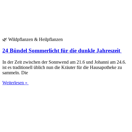
🌿 Wild­pflan­zen & Heilpflanzen
24 Bündel Sommerlicht für die dunkle Jahreszeit
In der Zeit zwi­schen der Sonn­wend am 21.6 und Johan­ni am 24.6.
ist es tra­di­tio­nell üblich nun die Kräu­ter für die Haus­apo­the­ke zu
sam­meln. Die
Weiterlesen »