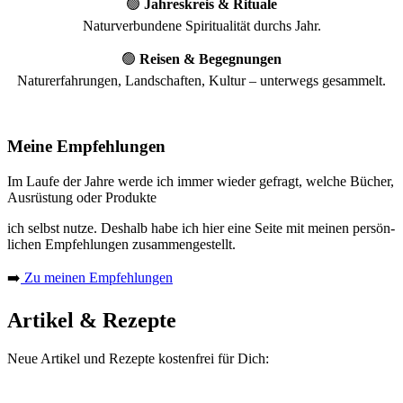
🟢
Jah­res­kreis & Ritua­le
Natur­ver­bun­de­ne Spi­ri­tua­li­tät durchs Jahr.
🟢
Rei­sen & Begeg­nun­gen
Natur­er­fah­run­gen, Land­schaf­ten, Kul­tur – unter­wegs gesammelt.
Meine Empfehlungen
Im Lau­fe der Jah­re wer­de ich immer wie­der gefragt, wel­che Bücher,
Aus­rüs­tung oder Produkte
ich selbst nut­ze. Des­halb habe ich hier eine Sei­te mit mei­nen per­sön­
li­chen Emp­feh­lun­gen zusammengestellt.
➡️
Zu mei­nen Empfehlungen
Artikel & Rezepte
Neue Arti­kel und Rezep­te kos­ten­frei für Dich: