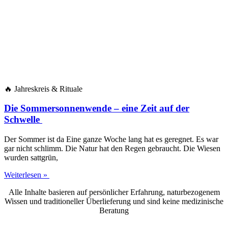
🔥 Jah­res­kreis & Rituale
Die Sommersonnenwende – eine Zeit auf der
Schwelle
Der Som­mer ist da Eine gan­ze Woche lang hat es gereg­net. Es war
gar nicht schlimm. Die Natur hat den Regen gebraucht. Die Wie­sen
wur­den sattgrün,
Weiterlesen »
Alle Inhal­te basie­ren auf per­sön­li­cher Erfah­rung, natur­be­zo­ge­nem
Wis­sen und tra­di­tio­nel­ler Über­lie­fe­rung und sind kei­ne medi­zi­ni­sche
Beratung