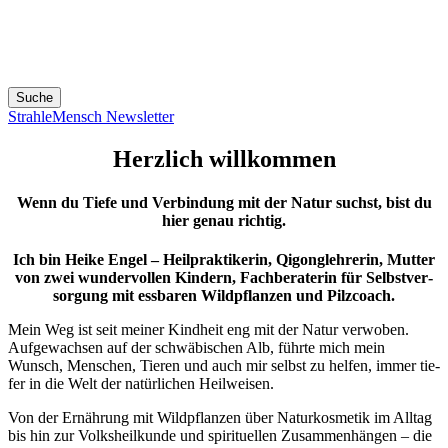
Suche
Strah­le­Mensch Newsletter
Herzlich willkommen
Wenn du Tiefe und Verbindung mit der Natur suchst, bist du
hier genau richtig.
Ich bin Hei­ke Engel – Heil­prak­ti­ke­rin, Qigon­g­leh­re­rin, Mut­ter
von zwei wun­der­vol­len Kin­dern, Fach­be­ra­te­rin für Selbst­ver­
sor­gung mit ess­ba­ren Wild­pflan­zen und Pilzcoach.
Mein Weg ist seit mei­ner Kind­heit eng mit der Natur ver­wo­ben.
Auf­ge­wach­sen auf der schwä­bi­schen Alb, führ­te mich mein
Wunsch, Men­schen, Tie­ren und auch mir selbst zu hel­fen, immer tie­
fer in die Welt der natür­li­chen Heilweisen.
Von der Ernäh­rung mit Wild­pflan­zen über Natur­kos­me­tik im All­tag
bis hin zur Volks­heil­kun­de und spi­ri­tu­el­len Zusam­men­hän­gen – die