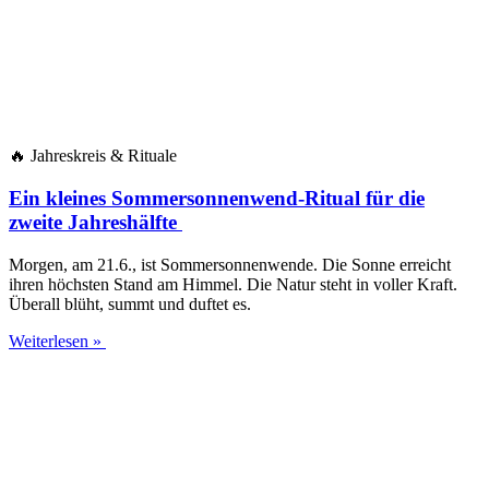
🔥 Jah­res­kreis & Rituale
Ein kleines Sommersonnenwend-Ritual für die
zweite Jahreshälfte
Mor­gen, am 21.6., ist Som­mer­son­nen­wen­de. Die Son­ne erreicht
ihren höchs­ten Stand am Him­mel. Die Natur steht in vol­ler Kraft.
Über­all blüht, summt und duf­tet es.
Weiterlesen »