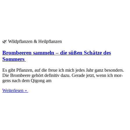
🌿 Wild­pflan­zen & Heilpflanzen
Brombeeren sammeln – die süßen Schätze des
Sommers
Es gibt Pflan­zen, auf die freue ich mich jedes Jahr ganz beson­ders.
Die Brom­bee­re gehört defi­ni­tiv dazu. Gera­de jetzt, wenn ich mor­
gens nach dem Qigong am
Weiterlesen »