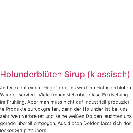
Holunderblüten Sirup (klassisch)
Jeder kennt einen “Hugo” oder es wird ein Holun­der­blü­ten-
Wun­der ser­viert. Vie­le freu­en sich über die­se Erfri­schung
im Früh­ling. Aber man muss nicht auf indus­tri­ell pro­du­zier­
te Pro­duk­te zurück­grei­fen, denn der Holun­der ist bei uns
sehr weit ver­brei­tet und sei­ne wei­ßen Dol­den leuch­ten uns
gera­de über­all ent­ge­gen. Aus die­sen Dol­den lässt sich der
lecker Sirup zaubern.