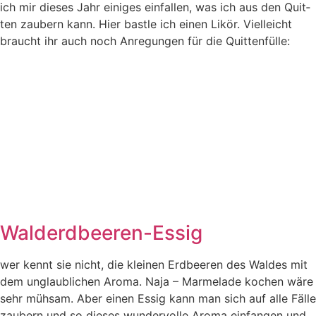
ich mir die­ses Jahr eini­ges ein­fal­len, was ich aus den Quit­
ten zau­bern kann. Hier bast­le ich einen Likör. Viel­leicht
braucht ihr auch noch Anre­gun­gen für die Quittenfülle:
Walderdbeeren-Essig
wer kennt sie nicht, die klei­nen Erd­bee­ren des Wal­des mit
dem unglaub­li­chen Aro­ma. Naja – Mar­me­la­de kochen wäre
sehr müh­sam. Aber einen Essig kann man sich auf alle Fäl­le
zau­bern und so die­ses wun­der­vol­le Aro­ma ein­fan­gen und