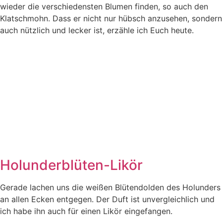
wie­der die ver­schie­dens­ten Blu­men fin­den, so auch den
Klatsch­mohn. Dass er nicht nur hübsch anzu­se­hen, son­dern
auch nütz­lich und lecker ist, erzäh­le ich Euch heute.
Holunderblüten-Likör
Gera­de lachen uns die wei­ßen Blü­ten­dol­den des Holun­ders
an allen Ecken ent­ge­gen. Der Duft ist unver­gleich­lich und
ich habe ihn auch für einen Likör eingefangen.