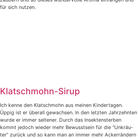
für sich nutzen.
Klatschmohn-Sirup
Ich ken­ne den Klatsch­mohn aus mei­nen Kin­der­ta­gen.
Üppig ist er über­all gewach­sen. In den letz­ten Jahr­zehn­ten
wur­de er immer sel­te­ner. Durch das Insek­ten­ster­ben
kommt jedoch wie­der mehr Bewusst­sein für die “Unkräu­
ter” zurück und so kann man an immer mehr Acker­rän­dern