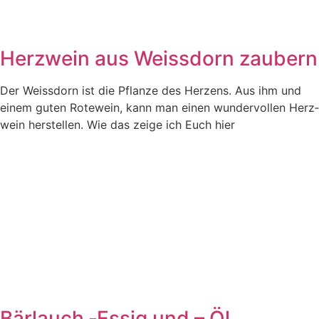
Herzwein aus Weissdorn zaubern
Der Weiss­dorn ist die Pflan­ze des Her­zens. Aus ihm und
einem guten Rote­wein, kann man einen wun­der­vol­len Herz­
wein her­stel­len. Wie das zei­ge ich Euch hier
Bärlauch ‑Essig und – Öl