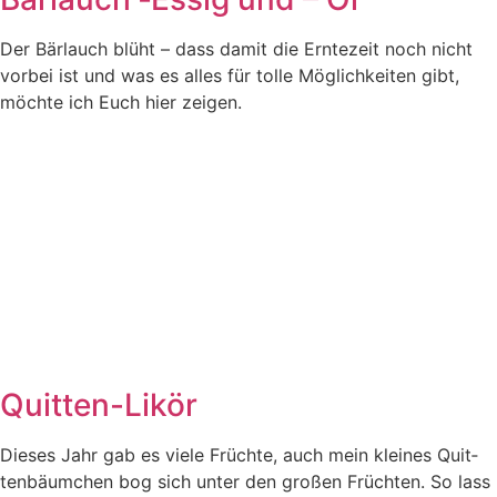
Der Bär­lauch blüht – dass damit die Ern­te­zeit noch nicht
vor­bei ist und was es alles für tol­le Mög­lich­kei­ten gibt,
möch­te ich Euch hier zeigen.
Quitten-Likör
Die­ses Jahr gab es vie­le Früch­te, auch mein klei­nes Quit­
ten­bäum­chen bog sich unter den gro­ßen Früch­ten. So lass