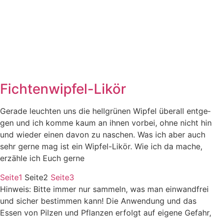
Fichtenwipfel-Likör
Gera­de leuch­ten uns die hell­grü­nen Wip­fel über­all ent­ge­
gen und ich kom­me kaum an ihnen vor­bei, ohne nicht hin
und wie­der einen davon zu naschen. Was ich aber auch
sehr ger­ne mag ist ein Wip­fel-Likör. Wie ich da mache,
erzäh­le ich Euch gerne
Seite
1
Seite
2
Seite
3
Hinweis: Bitte immer nur sammeln, was man einwandfrei
und sicher bestimmen kann! Die Anwendung und das
Essen von Pilzen und Pflanzen erfolgt auf eigene Gefahr,