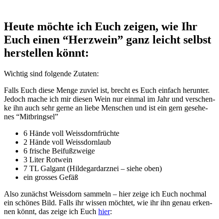
Heute möchte ich Euch zeigen, wie Ihr
Euch einen “Herzwein” ganz leicht selbst
herstellen könnt:
Wich­tig sind fol­gen­de Zutaten:
Falls Euch die­se Men­ge zuviel ist, brecht es Euch ein­fach her­un­ter.
Jedoch mache ich mir die­sen Wein nur ein­mal im Jahr und ver­schen­
ke ihn auch sehr ger­ne an lie­be Men­schen und ist ein gern gese­he­
nes “Mit­bring­sel”
6 Hän­de voll Weissdornfrüchte
2 Hän­de voll Weissdornlaub
6 fri­sche Beifußzweige
3 Liter Rotwein
7 TL Gal­gant (Hil­de­gard­arz­nei – sie­he oben)
ein gros­ses Gefäß
Also zunächst Weiss­dorn sam­meln – hier zei­ge ich Euch noch­mal
ein schö­nes Bild. Falls ihr wis­sen möch­tet, wie ihr ihn genau erken­
nen könnt, das zei­ge ich Euch
hier
: