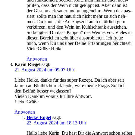
prü­fen, dass der Wein nicht gekippt ist. Aber dann ist
der Geschmack sau­er und unan­ge­nehm. Wenn das pas­
siert, soll­te man ihn natür­lich nicht mehr zu sich neh­
men. Du kannst die Aus­zugs­zeit auch natür­lich gern
ver­kür­zen, und den Wein im Kühl­schrank aus­zie­hen.
So beug­test Du das “Kip­pen” des Wei­nes vor. Vie­les in
die­sen Berei­chen geht über aus­pro­bie­ren. Ich freue
mich, wenn Du uns über Dei­ne Erfah­run­gen berich­test.
Vie­le Grü­ße Heike
Antworten
Karin Riegel
sagt:
21. August 2024 um 09:07 Uhr
Lie­be Hei­ke, dan­ke für das super Rezept. Da ich aber seit
Jah­ren an Blut­hoch­druck lei­de, wäre mei­ne Fra­ge: Soll ich
den Bei­fuß bes­ser weglassen?
Vie­len Dank im vor­aus für Ihre Antwort.
Lie­be Grüße
Antworten
Heike Engel
sagt:
22. August 2024 um 18:13 Uhr
Hal­lo lie­be Karin, Du hast Dir die Ant­wort schon selbst