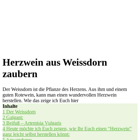
Herzwein aus Weissdorn
zaubern
Der Weissdorn ist die Pflanze des Herzens. Aus ihm und einem
guten Rotewein, kann man einen wundervollen Herzwein
herstellen. Wie das zeige ich Euch hier
Inhal­te
1
Der Weiss­dorn
2
Gal­gant:
3
Bei­fuß – Arte­mi­sia Vulgaris
4
Heu­te möch­te ich Euch zei­gen, wie Ihr Euch einen “Herz­wein”
ganz leicht selbst her­stel­len könnt:
5
Anwen­dung: