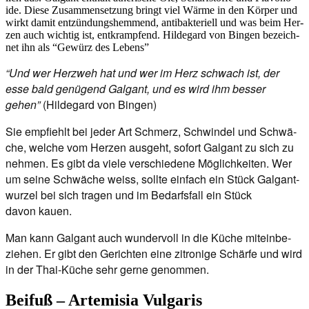
ide. Die­se Zusam­men­set­zung bringt viel Wär­me in den Kör­per und
wirkt damit ent­zün­dungs­hem­mend, anti­bak­te­ri­ell und was beim Her­
zen auch wich­tig ist, ent­kramp­fend. Hil­de­gard von Bin­gen bezeich­
net ihn als “Gewürz des Lebens”
“Und wer Herz­weh hat und wer im Herz schwach ist, der
esse bald genü­gend Gal­gant, und es wird ihm bes­ser
gehen”
(Hil­de­gard von Bingen)
Sie emp­fiehlt bei jeder Art Schmerz, Schwin­del und Schwä­
che, wel­che vom Her­zen aus­geht, sofort Gal­gant zu sich zu
neh­men. Es gibt da vie­le ver­schie­de­ne Mög­lich­kei­ten. Wer
um sei­ne Schwä­che weiss, soll­te ein­fach ein Stück Gal­g­ant­
wur­zel bei sich tra­gen und im Bedarfs­fall ein Stück
davon kauen.
Man kann Gal­gant auch wun­der­voll in die Küche mit­ein­be­
zie­hen. Er gibt den Gerich­ten eine zitro­ni­ge Schär­fe und wird
in der Thai-Küche sehr ger­ne genommen.
Beifuß – Artemisia Vulgaris