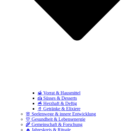
🍯 Vorrat & Hausmittel
🍰 Süsses & Desserts
🥣 Herzhaft & Deftig
🥤 Getränke & Elixiere
🌸 Seelenwege & innere Entwicklung
💛 Gesundheit & Lebensenergie
🌾 Gemeinschaft & Forschung
🔥 Jahreskreis & Rituale