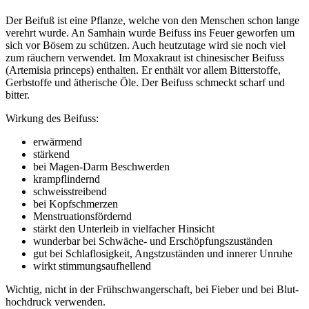
Der Bei­fuß ist eine Pflan­ze, wel­che von den Men­schen schon lan­ge
ver­ehrt wur­de. An Sam­hain wur­de Bei­fuss ins Feu­er gewor­fen um
sich vor Bösem zu schüt­zen. Auch heut­zu­ta­ge wird sie noch viel
zum räu­chern ver­wen­det. Im Moxa­kraut ist chi­ne­si­scher Bei­fuss
(Arte­mi­sia prin­ceps) ent­hal­ten. Er ent­hält vor allem Bit­ter­stof­fe,
Gerb­stof­fe und äthe­ri­sche Öle. Der Bei­fuss schmeckt scharf und
bitter.
Wir­kung des Beifuss:
erwär­mend
stär­kend
bei Magen-Darm Beschwerden
krampf­lin­dernd
schweiss­trei­bend
bei Kopf­schmer­zen
Mens­trua­ti­ons­för­dernd
stärkt den Unter­leib in viel­fa­cher Hinsicht
wun­der­bar bei Schwä­che- und Erschöpfungszuständen
gut bei Schlaf­lo­sig­keit, Angst­zu­stän­den und inne­rer Unruhe
wirkt stim­mungs­auf­hel­lend
Wich­tig, nicht in der Früh­schwan­ger­schaft, bei Fie­ber und bei Blut­
hoch­druck verwenden.