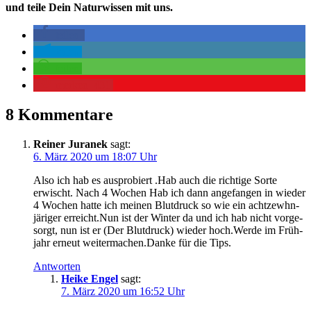
und teile Dein Naturwissen mit uns.
teilen
teilen
teilen
merken
431
8 Kommentare
Reiner Juranek
sagt:
6. März 2020 um 18:07 Uhr
Also ich hab es aus­pro­biert .Hab auch die rich­ti­ge Sor­te
erwischt. Nach 4 Wochen Hab ich dann ange­fan­gen in wie­der
4 Wochen hat­te ich mei­nen Blut­druck so wie ein acht­ze­whn­
jä­ri­ger erreicht.Nun ist der Win­ter da und ich hab nicht vor­ge­
sorgt, nun ist er (Der Blut­druck) wie­der hoch.Werde im Früh­
jahr erneut weitermachen.Danke für die Tips.
Antworten
Heike Engel
sagt:
7. März 2020 um 16:52 Uhr