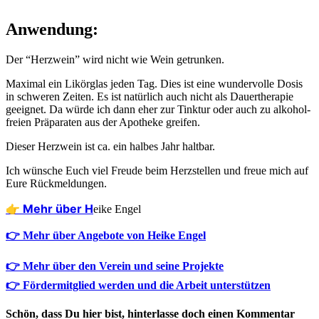
Anwendung:
Der “Herz­wein” wird nicht wie Wein getrunken.
Maxi­mal ein Likör­glas jeden Tag. Dies ist eine wun­der­vol­le Dosis
in schwe­ren Zei­ten. Es ist natür­lich auch nicht als Dau­er­the­ra­pie
geeig­net. Da wür­de ich dann eher zur Tink­tur oder auch zu alko­hol­
frei­en Prä­pa­ra­ten aus der Apo­the­ke greifen.
Die­ser Herz­wein ist ca. ein hal­bes Jahr haltbar.
Ich wün­sche Euch viel Freu­de beim Herz­stel­len und freue mich auf
Eure Rückmeldungen.
👉 Mehr über H
eike Engel
👉 Mehr über Angebote von Heike Engel
👉 Mehr über den Verein und seine Projekte
👉 Fördermitglied werden und die Arbeit unterstützen
Schön, dass Du hier bist, hinterlasse doch einen Kommentar