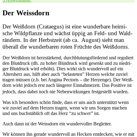
Der Weissdorn
Der Weiß­dorn (Cra­tae­gus) ist eine wun­der­ba­re hei­mi­
sche Wild­pflan­ze und wächst üppig an Feld- und Wald­
rän­dern. In der Herbst­zeit (ab ca. August) sieht man
über­all die wun­der­ba­ren roten Früch­te des Weißdorns.
Der Weiß­dorn ist herz­stär­kend, durch­blu­tungs­för­dernd und regu­liert
den Blut­druck (dh. zu hoher Blut­druck wird gesenkt und zu nied­ri­
ger Blut­druck wird erhöht). Dies wirkt sich wun­der­voll auf ein
Alters­herz aus, hilft aber auch “belas­te­ten” Her­zen wel­che zuviel
tra­gen müs­sen (z.b. bei Angi­na Pec­to­ris – die Herz­enge). Der Weiß­
dorn wirkt jedoch erst nach län­ge­rer Ein­nah­me­zeit. Das Posi­ti­ve ist
jedoch, dass dabei noch nie Neben­wir­kun­gen fest­ge­stellt wurden.
Was ich beson­ders schön fin­de, dass er uns auch unter­stützt wenn
wir zuviel auf dem Her­zen tra­gen, wenn wir uns Sor­gen machen
und uns buch­stäb­lich oft das Herz “zu schwer” ist.
Auch dann ist der Weiss­dorn ein wun­der­vol­ler Begleiter.
Wir kön­nen ihn gera­de wun­der­voll an Hecken ent­de­cken, wie er mit