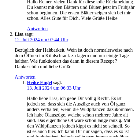
Hal­lo Rei­ner, vie­len Dank für die­se tol­le Rück­mel­dung.
Du kannst mit den Blät­tern und Blü­ten jetzt im Früh­jahr
schon begin­nen. Die ers­ten Blät­ter zei­gen sich bei mir
schon. Alles Gute für Dich. Vie­le Grü­ße Heike
Antworten
Lisa
sagt:
12. Juli 2024 um 07:44 Uhr
Bezüg­lich der Halt­bar­keit. Wein ist doch nor­ma­ler­wei­se nach
dem Öff­nen im Kühl­schrank zu lagern und nur eini­ge Tage
halt­bar. Wie funk­tio­niert das dann in die­sem Rezept ?
Dan­ke­schön und lie­be Grüße
Antworten
Heike Engel
sagt:
13. Juli 2024 um 06:33 Uhr
Hal­lo lie­be Lisa, ich gebe Dir völ­lig Recht. Es ist
jedoch so, dass sich die Aus­zü­ge auch von Öl ganz
anders ver­hal­ten, wenn die Wild­pflan­zen dazu­kom­men.
Ich habe Ölaus­zü­ge, wel­che schon meh­re­re Jah­re alt
sind. Das eigent­li­che Öl wäre schon lan­ge ran­zig. Mit
den Wild­pflan­zen jedoch kippt es nicht so schnell. So
ist es auch hier. Ich kann Dir nur sagen, dass es so ist
und funk­tio­niert. Jedoch soll­te man immer auch über­