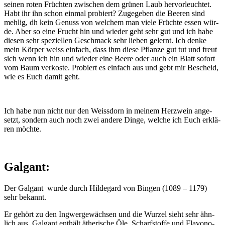
sei­nen roten Früch­ten zwi­schen dem grü­nen Laub her­vor­leuch­tet.
Habt ihr ihn schon ein­mal pro­biert? Zuge­ge­ben die Bee­ren sind
meh­lig, dh kein Genuss von wel­chem man vie­le Früch­te essen wür­
de. Aber so eine Frucht hin und wie­der geht sehr gut und ich habe
die­sen sehr spe­zi­el­len Geschmack sehr lie­ben gelernt. Ich den­ke
mein Kör­per weiss ein­fach, dass ihm die­se Pflan­ze gut tut und freut
sich wenn ich hin und wie­der eine Bee­re oder auch ein Blatt sofort
vom Baum ver­kos­te. Pro­biert es ein­fach aus und gebt mir Bescheid,
wie es Euch damit geht.
Ich habe nun nicht nur den Weiss­dorn in mei­nem Herz­wein ange­
setzt, son­dern auch noch zwei ande­re Din­ge, wel­che ich Euch erklä­
ren möchte.
Galgant:
Der Gal­gant wur­de durch Hil­de­gard von Bin­gen (1089 – 1179)
sehr bekannt.
Er gehört zu den Ing­wer­ge­wäch­sen und die Wur­zel sieht sehr ähn­
lich aus. Gal­gant ent­hält äthe­ri­sche Öle, Scharf­stof­fe und Fla­vo­no­