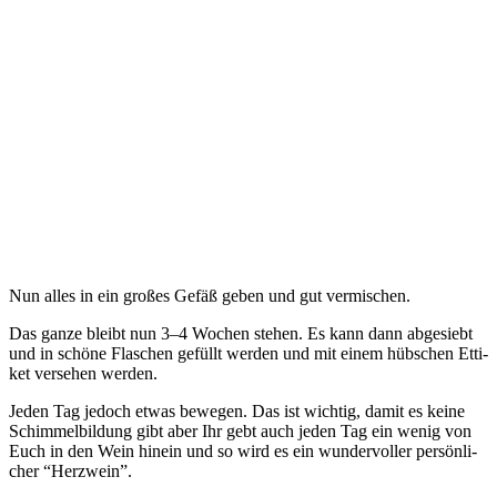
Nun alles in ein gro­ßes Gefäß geben und gut vermischen.
Das gan­ze bleibt nun 3–4 Wochen ste­hen. Es kann dann abge­siebt
und in schö­ne Fla­schen gefüllt wer­den und mit einem hüb­schen Etti­
ket ver­se­hen werden.
Jeden Tag jedoch etwas bewe­gen. Das ist wich­tig, damit es kei­ne
Schim­mel­bil­dung gibt aber Ihr gebt auch jeden Tag ein wenig von
Euch in den Wein hin­ein und so wird es ein wun­der­vol­ler per­sön­li­
cher “Herz­wein”.