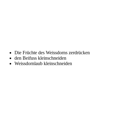
Die Früch­te des Weiss­dorns zerdrücken
den Bei­fuss kleinschneiden
Weiss­dorn­laub kleinschneiden