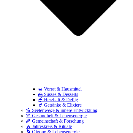
🍯 Vorrat & Hausmittel
🍰 Süsses & Desserts
🥣 Herzhaft & Deftig
🥤 Getränke & Elixiere
🌸 Seelenwege & innere Entwicklung
💛 Gesundheit & Lebensenergie
🌾 Gemeinschaft & Forschung
🔥 Jahreskreis & Rituale
🌀 Qigong & Lebensenergie