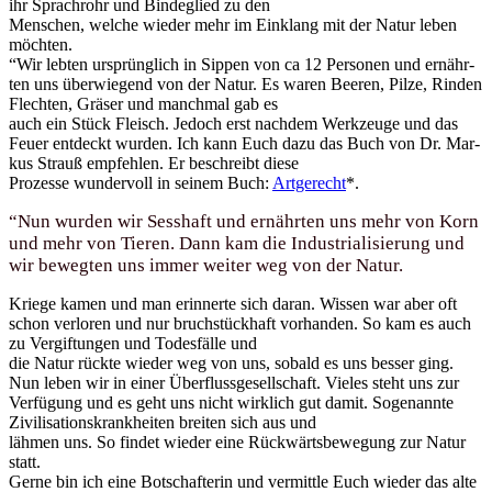
ihr Sprach­rohr und Bin­de­glied zu den
Men­schen, wel­che wie­der mehr im Ein­klang mit der Natur leben
möch­ten.
“Wir leb­ten ursprüng­lich in Sip­pen von ca 12 Per­so­nen und ernähr­
ten uns über­wie­gend von der Natur. Es waren Bee­ren, Pil­ze, Rin­den
Flech­ten, Grä­ser und manch­mal gab es
auch ein Stück Fleisch. Jedoch erst nach­dem Werk­zeu­ge und das
Feu­er ent­deckt wur­den. Ich kann Euch dazu das Buch von Dr. Mar­
kus Strauß emp­feh­len. Er beschreibt die­se
Pro­zes­se wun­der­voll in sei­nem Buch:
Art­ge­recht
*.
“Nun wur­den wir Sess­haft und ernähr­ten uns mehr von Korn
und mehr von Tie­ren. Dann kam die Indus­tria­li­sie­rung und
wir beweg­ten uns immer wei­ter weg von der Natur.
Krie­ge kamen und man erin­ner­te sich dar­an. Wis­sen war aber oft
schon ver­lo­ren und nur bruch­stück­haft vor­han­den. So kam es auch
zu Ver­gif­tun­gen und Todes­fäl­le und
die Natur rück­te wie­der weg von uns, sobald es uns bes­ser ging.
Nun leben wir in einer Über­fluss­ge­sell­schaft. Vie­les steht uns zur
Ver­fü­gung und es geht uns nicht wirk­lich gut damit. Soge­nann­te
Zivi­li­sa­ti­ons­krank­hei­ten brei­ten sich aus und
läh­men uns. So fin­det wie­der eine Rück­wärts­be­we­gung zur Natur
statt.
Ger­ne bin ich eine Bot­schaf­te­rin und ver­mitt­le Euch wie­der das alte