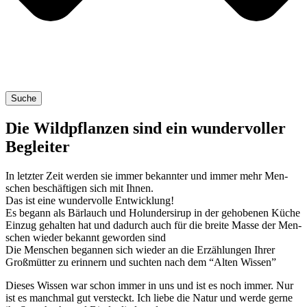
Suche
Die Wildpflanzen sind ein wundervoller
Begleiter
In letz­ter Zeit wer­den sie immer bekann­ter und immer mehr Men­
schen beschäf­ti­gen sich mit Ihnen.
Das ist eine wun­der­vol­le Ent­wick­lung!
Es begann als Bär­lauch und Holun­der­si­rup in der geho­be­nen Küche
Ein­zug gehal­ten hat und dadurch auch für die brei­te Mas­se der Men­
schen wie­der bekannt gewor­den sind
Die Men­schen began­nen sich wie­der an die Erzäh­lun­gen Ihrer
Groß­müt­ter zu erin­nern und such­ten nach dem “Alten Wissen”
Die­ses Wis­sen war schon immer in uns und ist es noch immer. Nur
ist es manch­mal gut ver­steckt. Ich lie­be die Natur und wer­de ger­ne