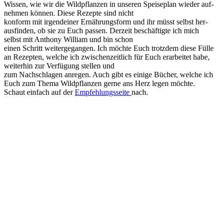
Wis­sen, wie wir die Wild­pflan­zen in unse­ren Spei­se­plan wie­der auf­
neh­men kön­nen. Die­se Rezep­te sind nicht
kon­form mit irgend­ei­ner Ernäh­rungs­form und ihr müsst selbst her­
aus­fin­den, ob sie zu Euch pas­sen. Der­zeit beschäf­tig­te ich mich
selbst mit Antho­ny Wil­liam und bin schon
einen Schritt wei­ter­ge­gan­gen. Ich möch­te Euch trotz­dem die­se Fül­le
an Rezep­ten, wel­che ich zwi­schen­zeit­lich für Euch erar­bei­tet habe,
wei­ter­hin zur Ver­fü­gung stel­len und
zum Nach­schla­gen anre­gen. Auch gibt es eini­ge Bücher, wel­che ich
Euch zum The­ma Wild­pflan­zen ger­ne ans Herz legen möch­te.
Schaut ein­fach auf der
Emp­feh­lungs­sei­te
nach.