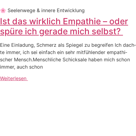
🌸 See­len­we­ge & inne­re Entwicklung
Ist das wirklich Empathie – oder
spüre ich gerade mich selbst?
Eine Ein­la­dung, Schmerz als Spie­gel zu begrei­fen Ich dach­
te immer, ich sei ein­fach ein sehr mit­füh­len­der empa­thi­
scher Mensch.Mensch­li­che Schick­sa­le haben mich schon
immer, auch schon
Weiterlesen