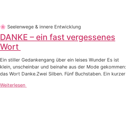
🌸 See­len­we­ge & inne­re Entwicklung
DANKE – ein fast vergessenes
Wort
Ein stil­ler Gedan­ken­gang über ein lei­ses Wun­der Es ist
klein, unschein­bar und bei­na­he aus der Mode gekom­men:
das Wort Dan­ke.Zwei Sil­ben. Fünf Buch­sta­ben. Ein kurzer
Weiterlesen