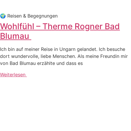
🌍 Rei­sen & Begegnungen
Wohlfühl – Therme Rogner Bad
Blumau
Ich bin auf mei­ner Rei­se in Ungarn gelan­det. Ich besu­che
dort wun­der­vol­le, lie­be Men­schen. Als mei­ne Freun­din mir
von Bad Blu­mau erzähl­te und dass es
Weiterlesen