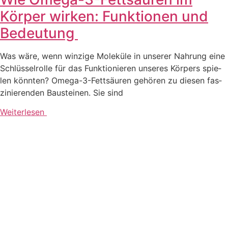
Körper wirken: Funktionen und
Bedeutung
Was wäre, wenn win­zi­ge Mole­kü­le in unse­rer Nah­rung eine
Schlüs­sel­rol­le für das Funk­tio­nie­ren unse­res Kör­pers spie­
len könn­ten? Ome­­­ga-3-Fet­­t­­­säu­­­ren gehö­ren zu die­sen fas­
zi­nie­ren­den Bau­stei­nen. Sie sind
Weiterlesen