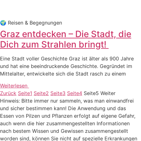
🌍 Rei­sen & Begegnungen
Graz entdecken – Die Stadt, die
Dich zum Strahlen bringt!
Eine Stadt vol­ler Geschich­te Graz ist älter als 900 Jah­re
und hat eine beein­dru­cken­de Geschich­te. Gegrün­det im
Mit­tel­al­ter, ent­wi­ckel­te sich die Stadt rasch zu einem
Weiterlesen
Zurück
Sei­te
1
Sei­te
2
Sei­te
3
Sei­te
4
Sei­te
5
Wei­ter
Hinweis: Bitte immer nur sammeln, was man einwandfrei
und sicher bestimmen kann! Die Anwendung und das
Essen von Pilzen und Pflanzen erfolgt auf eigene Gefahr,
auch wenn die hier zusammengestellten Informationen
nach bestem Wissen und Gewissen zusammengestellt
worden sind, können Sie nicht auf spezielle Erkrankungen