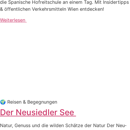
die Spa­ni­sche Hof­reit­schu­le an einem Tag. Mit Insi­der­tipps
& öffent­li­chen Ver­kehrs­mit­teln Wien entdecken!
Weiterlesen
🌍 Rei­sen & Begegnungen
Der Neusiedler See
Natur, Genuss und die wil­den Schät­ze der Natur Der Neu­