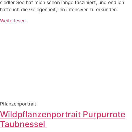
sied­ler See hat mich schon lan­ge fas­zi­niert, und end­lich
hat­te ich die Gele­gen­heit, ihn inten­si­ver zu erkunden.
Weiterlesen
Pflan­zen­por­trait
Wildpflanzenportrait Purpurrote
Taubnessel