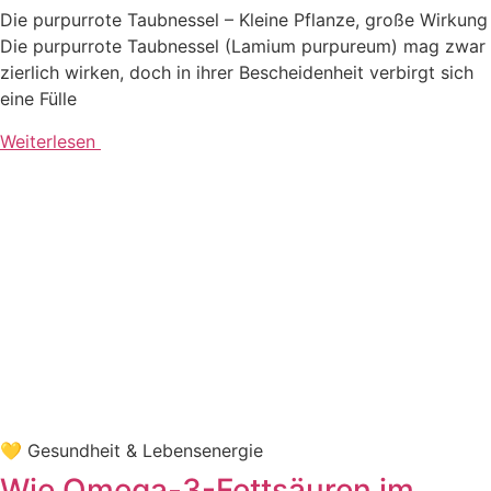
Die pur­pur­ro­te Taub­nes­sel – Klei­ne Pflan­ze, gro­ße Wir­kung
Die pur­pur­ro­te Taub­nes­sel (Lami­um pur­pu­re­um) mag zwar
zier­lich wir­ken, doch in ihrer Beschei­den­heit ver­birgt sich
eine Fülle
Weiterlesen
💛 Gesund­heit & Lebensenergie
Wie Omega-3-Fettsäuren im