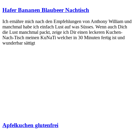
Hafer Bananen Blaubeer Nachtisch
Ich ernäh­re mich nach den Emp­feh­lun­gen von Antho­ny Wil­liam und
manch­mal habe ich ein­fach Lust auf was Süs­ses. Wenn auch Dich
die Lust manch­mal packt, zei­ge ich Dir einen lecke­ren Kuchen-
Nach-Tisch mei­nen KuNa­Ti wel­cher in 30 Minu­ten fer­tig ist und
wun­der­bar sättigt
Apfelkuchen glutenfrei