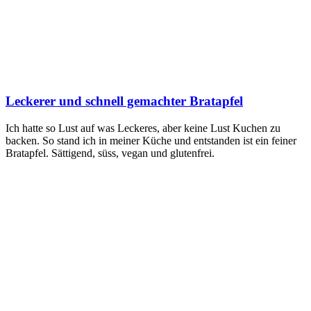
Leckerer und schnell gemachter Bratapfel
Ich hat­te so Lust auf was Lecke­res, aber kei­ne Lust Kuchen zu
backen. So stand ich in mei­ner Küche und ent­stan­den ist ein fei­ner
Brat­ap­fel. Sät­ti­gend, süss, vegan und glutenfrei.