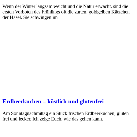
Wenn der Win­ter lang­sam weicht und die Natur erwacht, sind die
ers­ten Vor­bo­ten des Früh­lings oft die zar­ten, gold­gel­ben Kätz­chen
der Hasel. Sie schwin­gen im
Erdbeerkuchen – köstlich und glutenfrei
Am Sonn­tag­nach­mit­tag ein Stück fri­schen Erd­beer­ku­chen, glu­ten­
frei und lecker. Ich zei­ge Euch, wie das gehen kann.