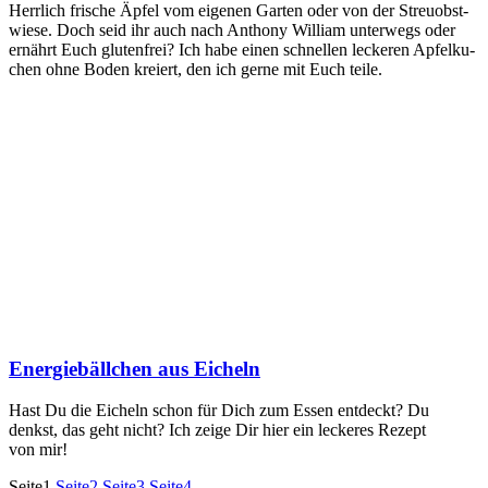
Herr­lich fri­sche Äpfel vom eige­nen Gar­ten oder von der Streu­obst­
wie­se. Doch seid ihr auch nach Antho­ny Wil­liam unter­wegs oder
ernährt Euch glu­ten­frei? Ich habe einen schnel­len lecke­ren Apfel­ku­
chen ohne Boden kre­iert, den ich ger­ne mit Euch teile.
Energiebällchen aus Eicheln
Hast Du die Eicheln schon für Dich zum Essen ent­deckt? Du
denkst, das geht nicht? Ich zei­ge Dir hier ein lecke­res Rezept
von mir!
Seite
1
Seite
2
Seite
3
Seite
4