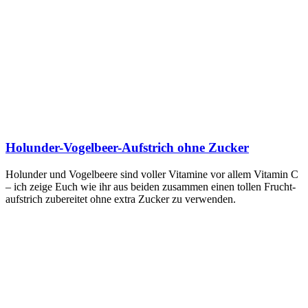
Holunder-Vogelbeer-Aufstrich ohne Zucker
Holun­der und Vogel­bee­re sind vol­ler Vit­ami­ne vor allem Vit­amin C
– ich zei­ge Euch wie ihr aus bei­den zusam­men einen tol­len Frucht­
auf­strich zube­rei­tet ohne extra Zucker zu verwenden.