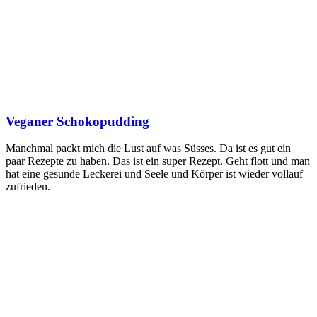
Veganer Schokopudding
Manch­mal packt mich die Lust auf was Süs­ses. Da ist es gut ein
paar Rezep­te zu haben. Das ist ein super Rezept. Geht flott und man
hat eine gesun­de Lecke­rei und See­le und Kör­per ist wie­der voll­auf
zufrieden.