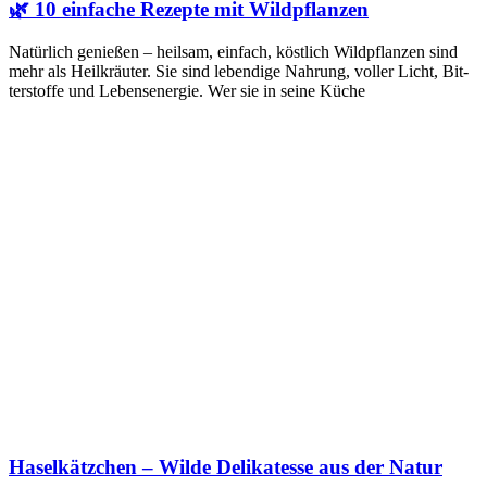
🌿 10 einfache Rezepte mit Wildpflanzen
Natür­lich genie­ßen – heil­sam, ein­fach, köst­lich Wild­pflan­zen sind
mehr als Heil­kräu­ter. Sie sind leben­di­ge Nah­rung, vol­ler Licht, Bit­
ter­stof­fe und Lebens­en­er­gie. Wer sie in sei­ne Küche
Haselkätzchen – Wilde Delikatesse aus der Natur