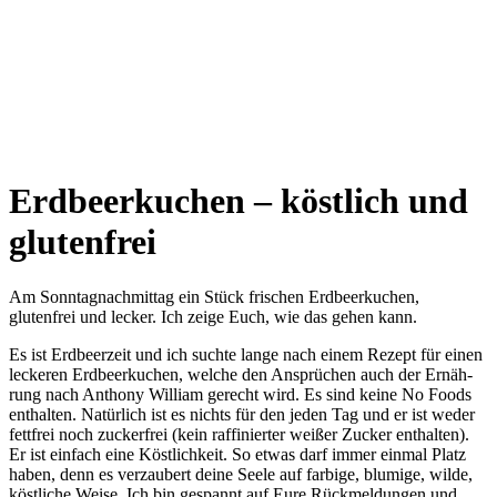
Erdbeerkuchen – köstlich und
glutenfrei
Am Sonntagnachmittag ein Stück frischen Erdbeerkuchen,
glutenfrei und lecker. Ich zeige Euch, wie das gehen kann.
Es ist Erd­beer­zeit und ich such­te lan­ge nach einem Rezept für einen
lecke­ren Erd­beer­ku­chen, wel­che den Ansprü­chen auch der Ernäh­
rung nach Antho­ny Wil­liam gerecht wird. Es sind kei­ne No Foods
ent­hal­ten. Natür­lich ist es nichts für den jeden Tag und er ist weder
fett­frei noch zucker­frei (kein raf­fi­nier­ter wei­ßer Zucker ent­hal­ten).
Er ist ein­fach eine Köst­lich­keit. So etwas darf immer ein­mal Platz
haben, denn es ver­zau­bert dei­ne See­le auf far­bi­ge, blu­mi­ge, wil­de,
köst­li­che Wei­se. Ich bin gespannt auf Eure Rück­mel­dun­gen und