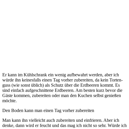
Er kann im Kühl­schrank ein wenig auf­be­wahrt wer­den, aber ich
wür­de ihn kei­nes­falls einen Tag vor­her zube­rei­ten, da kein Tor­ten­
guss (wie sonst üblich) als Schutz über die Erd­bee­ren kommt. Es
sind ein­fach auf­ge­schnit­te­ne Erd­bee­ren. Am bes­ten kurz bevor die
Gäs­te kom­men, zube­rei­ten oder man den Kuchen selbst genie­ßen
möchte.
Den Boden kann man einen Tag vor­her zubereiten
Man kann ihn viel­leicht auch zube­rei­ten und ein­frie­ren. Aber ich
den­ke, dann wird er feucht und das mag ich nicht so sehr. Wür­de ich