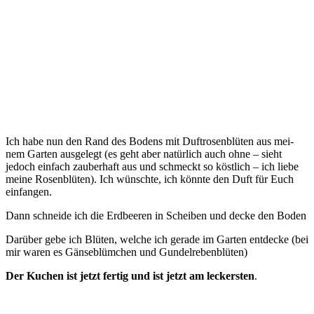
Ich habe nun den Rand des Bodens mit Duft­ro­sen­blü­ten aus mei­
nem Gar­ten aus­ge­legt (es geht aber natür­lich auch ohne – sieht
jedoch ein­fach zau­ber­haft aus und schmeckt so köst­lich – ich lie­be
mei­ne Rosen­blü­ten). Ich wünsch­te, ich könn­te den Duft für Euch
einfangen.
Dann schnei­de ich die Erd­bee­ren in Schei­ben und decke den Boden
Dar­über gebe ich Blü­ten, wel­che ich gera­de im Gar­ten ent­de­cke (bei
mir waren es Gän­se­blüm­chen und Gundelrebenblüten)
Der Kuchen ist jetzt fer­tig und ist jetzt am leckers­ten
.