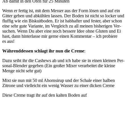
Ab damit in den Ofen für 25 Minuten
Wenn er fer­tig ist, mit dem Mes­ser aus der Form lösen und auf ein
Git­ter geben und abküh­len las­sen. Der Boden ist nicht so locker und
fluf­fig wie ein Bis­kuit­bo­den. Er ist hab­haf­ter und fes­ter, aber schon
eine sehr gute Vari­an­te, im Ver­gleich zu all mei­nen bis­he­ri­gen Ver­
su­chen. Wenn Du aber eine noch bes­se­re Idee ohne Glu­ten und Ei
hast, dann hin­ter­las­se mir ger­ne einen Kom­men­tar – ich pro­bie­re
es aus!
Wäh­rend­des­sen schlagt ihr nun die Creme
:
Dazu seiht ihr die Cas­hews ab und ich habe sie in einen klei­nen Per­
so­nal-Blen­der gege­ben (Ein gro­ßer Mixer ver­ar­bei­tet die klei­ne
Men­ge nicht sehr gut)
Mixt sie nun mit 50 ml Ahorn­si­rup und der Scha­le einer hal­ben
Zitro­ne und viel­leicht ein wenig Was­ser zu einer dicken Creme
Die­se Creme tragt ihr auf den kal­ten Boden auf