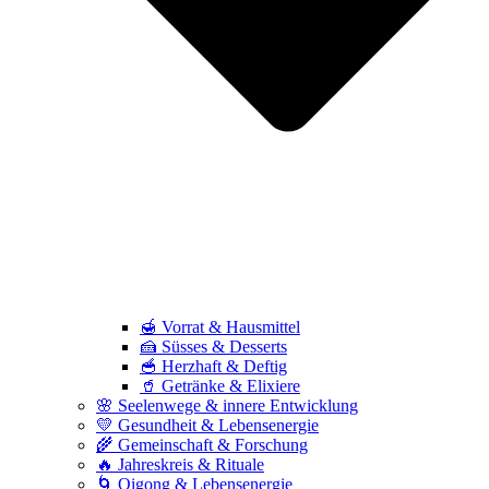
🍯 Vorrat & Hausmittel
🍰 Süsses & Desserts
🥣 Herzhaft & Deftig
🥤 Getränke & Elixiere
🌸 Seelenwege & innere Entwicklung
💛 Gesundheit & Lebensenergie
🌾 Gemeinschaft & Forschung
🔥 Jahreskreis & Rituale
🌀 Qigong & Lebensenergie