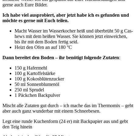
ger­ne auch Eure Bilder.
Ich habe viel aus­pro­biert, aber jetzt habe ich es gefun­den und
möch­te es ger­ne mit Euch teilen.
Macht Was­ser im Was­ser­ko­cher heiß und über­brüht 50 g Cas­
hews mit dem hei­ßen Was­ser. Sie kön­nen jetzt ein­wei­chen,
bis ihr mit dem Boden fer­tig seid.
Heizt den Ofen an auf 180 °C
Dann berei­tet den Boden – ihr benö­tigt fol­gen­de Zuta­ten
:
150 g Hafermehl
100 g Kartoffelstärke
100 g Kokosblütenzucker
50 ml Sonnenblumenöl
250 ml Sprudel
1 Päck­chen Backpulver
Mischt alle Zuta­ten gut durch – ich mache das im Ther­mo­mix – geht
aber auch ganz wun­der­bar mit einem Schneebesen.
Legt eine run­de Kuchen­form (24 er) mit Back­pa­pier aus und gebt
den Teig hinein