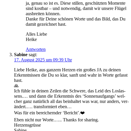
ja, genau so ist es. Die­se stil­len, geschütz­ten Momen­te
sind kost­bar – und not­wen­dig, damit wir unse­re Flü­gel
aus­brei­ten können.
Dan­ke für Dei­ne schö­nen Wor­te und das Bild, das Du
damit gezeich­net hast.
Alles Lie­be
Heike
Antworten
Sabine
sagt:
17. August 2025 um 09:39 Uhr
Lie­be Hei­ke, aus gan­zem Her­zen ein gro­ßes JA zu dei­nen
Erkennt­nis­sen die Du so klar, sanft und wahr in Wor­te gefasst
hast.
🙏
Ich füh­le in dei­nen Zei­len die Schwe­re, das Leid des Los­las­
sens.… und dann die Erkennt­nis des ‘Son­nen­auf­gangs’ wel­
cher ganz natür­lich all das beinhal­tet was war, nur anders, ver­
än­dert.…. trans­for­miert eben…
Was für ein berei­chern­der ‘Bericht’.❤️
Eben nicht nur Wor­te.….. Thanks for sharing.
Herzensgrüsse
Sabine