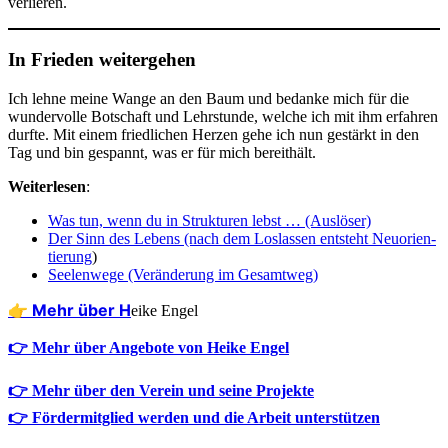
verlieren.
In Frieden weitergehen
Ich leh­ne mei­ne Wan­ge an den Baum und bedan­ke mich für die
wun­der­vol­le Bot­schaft und Lehr­stun­de, wel­che ich mit ihm erfah­ren
durf­te. Mit einem fried­li­chen Her­zen gehe ich nun gestärkt in den
Tag und bin gespannt, was er für mich bereithält.
Wei­ter­le­sen
:
Was tun, wenn du in Struk­tu­ren lebst … (Aus­lö­ser)
Der Sinn des Lebens (nach dem Los­las­sen ent­steht Neu­ori­en­
tie­rung
)
See­len­we­ge (Ver­än­de­rung im Gesamtweg)
👉 Mehr über H
eike Engel
👉 Mehr über Angebote von Heike Engel
👉 Mehr über den Verein und seine Projekte
👉 Fördermitglied werden und die Arbeit unterstützen