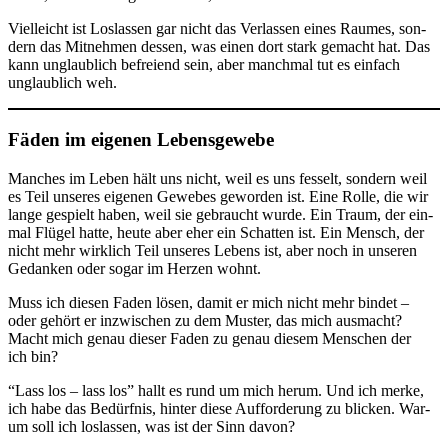
Viel­leicht ist Los­las­sen gar nicht das Ver­las­sen eines Rau­mes, son­
dern das Mit­neh­men des­sen, was einen dort stark gemacht hat. Das
kann unglaub­lich befrei­end sein, aber manch­mal tut es ein­fach
unglaub­lich weh.
Fäden im eigenen Lebensgewebe
Man­ches im Leben hält uns nicht, weil es uns fes­selt, son­dern weil
es Teil unse­res eige­nen Gewe­bes gewor­den ist. Eine Rol­le, die wir
lan­ge gespielt haben, weil sie gebraucht wur­de. Ein Traum, der ein­
mal Flü­gel hat­te, heu­te aber eher ein Schat­ten ist. Ein Mensch, der
nicht mehr wirk­lich Teil unse­res Lebens ist, aber noch in unse­ren
Gedan­ken oder sogar im Her­zen wohnt.
Muss ich die­sen Faden lösen, damit er mich nicht mehr bin­det –
oder gehört er inzwi­schen zu dem Mus­ter, das mich aus­macht?
Macht mich genau die­ser Faden zu genau die­sem Men­schen der
ich bin?
“Lass los – lass los” hallt es rund um mich her­um. Und ich mer­ke,
ich habe das Bedürf­nis, hin­ter die­se Auf­for­de­rung zu bli­cken. War­
um soll ich los­las­sen, was ist der Sinn davon?