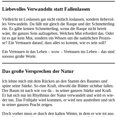
Liebevolles Verwandeln statt Fallenlassen
Viel­leicht ist Los­las­sen gar nicht ein­fach los­las­sen, son­dern lie­be­vol­
les Ver­wan­deln. Da fällt mir gleich die Rau­pe und der Schmet­ter­ling
ein. Es gäbe kei­nen Schmet­ter­ling, wenn die Rau­pe nicht bereit
wäre, ihr gan­zes Sein auf­zu­ge­ben. Wel­chen Mut erfor­dert das. Oder
ist es gar kein Mut, son­dern ein Wis­sen um die natür­li­chen Pro­zes­
se? Ein Ver­trau­en dar­auf, dass alles so kommt, wie es sein soll?
Ein Ver­trau­en in das Leben – wow – Ver­trau­en ins Leben – das sind
sooooo gro­ße Worte.
Das große Versprechen der Natur
Ich leh­ne mich mit dem Rücken an den Stamm des Bau­mes und
spü­re sei­ne Stär­ke. So eine Kraft, obwohl die Blät­ter sicht­bar fal­len.
Der Baum ist nach wie vor da – in sei­ner gan­zen Stär­ke und Kraft.
Er hat sich nur im Rhyth­mus der Natur ver­wan­delt und wird es wie­
der tun. Das Früh­jahr wird kom­men, er wird neu aus­trei­ben und sich
in sei­ner gan­zen Pracht zeigen.
Doch vor­her muss er durch den kal­ten Win­ter, in dem er wie tot aus­