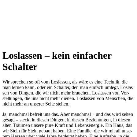
Loslassen – kein einfacher
Schalter
Wir spre­chen so oft vom Los­las­sen, als wäre es eine Tech­nik, die
man ler­nen kann, oder ein Schal­ter, den man ein­fach umlegt. Los­las­
sen von Din­gen, die wir nicht mehr brau­chen. Los­las­sen von Vor­
stel­lun­gen, die uns nicht mehr die­nen. Los­las­sen von Men­schen, die
nicht mehr an unse­rer Sei­te stehen.
Ja, manch­mal befreit uns das. Aber manch­mal – und das wird sel­ten
gesagt – steckt in die­sen Din­gen, in die­sen Bezie­hun­gen, in die­sen
alten Träu­men unse­re pure Kraft und Lebens­en­er­gie. Ein Haus, das
wir Stein für Stein gebaut haben. Eine Fami­lie, die wir mit all unse­
rem Her­zen über vie­le Jah­re beglei­tet haben. Eine Auf­ga­be, in die