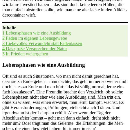
wir Jah­re inves­tiert haben – das sind doch kei­ne lee­ren Hül­len, die
man ein­fach abstrei­fen soll­te, wie man eine alte Jacke in den Alt­klei­
der­con­tai­ner wirft.
Inhal­te
1
Lebens­pha­sen wie eine Ausbildung
2
Fäden im eige­nen Lebensgewebe
3
Lie­be­vol­les Ver­wan­deln statt Fallenlassen
4
Das gro­ße Ver­spre­chen der Natur
5
In Frie­den weitergehen
Lebensphasen wie eine Ausbildung
Oft sind es auch Situa­tio­nen, wo man nicht damit gerech­net hat,
dass sie zu Ende gehen – man dach­te, das geht immer so wei­ter und
doch ist es zu Ende und man hört: “das ist völ­lig nor­mal, ler­ne ein­
fach los­zu­las­sen”. Eine Freun­din brach­te den Ver­gleich, ob sol­che
Lebens­pha­sen nicht eher wie eine Aus­bil­dung sind. Man tritt ein,
ohne zu wis­sen, was einen erwar­tet, man lernt, kämpft, wächst. Es
gibt Her­aus­for­de­run­gen, Prü­fun­gen, viel­leicht auch Trä­nen. Und
irgend­wann ist der Lehr­plan erfüllt. Aber wenn der Tag der
Abschluss­fei­er kommt – geht man dann ein­fach, dreht sich nicht
mehr um? Oder trägt man das Gelern­te, die Erfah­run­gen, die Men­
schen, die einen beglei­tet haben, für immer in sich?