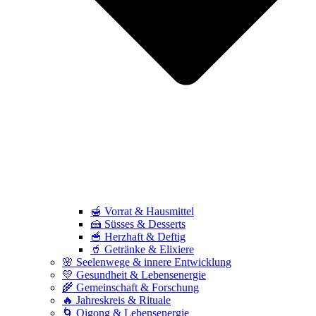
🍯 Vorrat & Hausmittel
🍰 Süsses & Desserts
🥣 Herzhaft & Deftig
🥤 Getränke & Elixiere
🌸 Seelenwege & innere Entwicklung
💛 Gesundheit & Lebensenergie
🌾 Gemeinschaft & Forschung
🔥 Jahreskreis & Rituale
🌀 Qigong & Lebensenergie