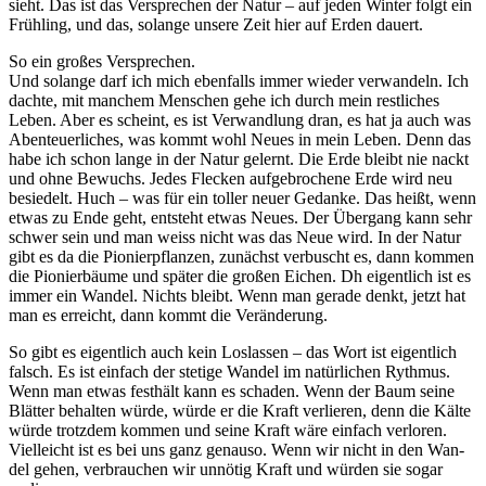
sieht. Das ist das Ver­spre­chen der Natur – auf jeden Win­ter folgt ein
Früh­ling, und das, solan­ge unse­re Zeit hier auf Erden dauert.
So ein gro­ßes Ver­spre­chen.
Und solan­ge darf ich mich eben­falls immer wie­der ver­wan­deln. Ich
dach­te, mit man­chem Men­schen gehe ich durch mein rest­li­ches
Leben. Aber es scheint, es ist Ver­wand­lung dran, es hat ja auch was
Aben­teu­er­li­ches, was kommt wohl Neu­es in mein Leben. Denn das
habe ich schon lan­ge in der Natur gelernt. Die Erde bleibt nie nackt
und ohne Bewuchs. Jedes Fle­cken auf­ge­bro­che­ne Erde wird neu
besie­delt. Huch – was für ein tol­ler neu­er Gedan­ke. Das heißt, wenn
etwas zu Ende geht, ent­steht etwas Neu­es. Der Über­gang kann sehr
schwer sein und man weiss nicht was das Neue wird. In der Natur
gibt es da die Pio­nier­pflan­zen, zunächst ver­buscht es, dann kom­men
die Pio­nier­bäu­me und spä­ter die gro­ßen Eichen. Dh eigent­lich ist es
immer ein Wan­del. Nichts bleibt. Wenn man gera­de denkt, jetzt hat
man es erreicht, dann kommt die Veränderung.
So gibt es eigent­lich auch kein Los­las­sen – das Wort ist eigent­lich
falsch. Es ist ein­fach der ste­ti­ge Wan­del im natür­li­chen Ryth­mus.
Wenn man etwas fest­hält kann es scha­den. Wenn der Baum sei­ne
Blät­ter behal­ten wür­de, wür­de er die Kraft ver­lie­ren, denn die Käl­te
wür­de trotz­dem kom­men und sei­ne Kraft wäre ein­fach ver­lo­ren.
Viel­leicht ist es bei uns ganz genau­so. Wenn wir nicht in den Wan­
del gehen, ver­brau­chen wir unnö­tig Kraft und wür­den sie sogar