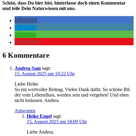
Schön, dass Du hier bist, hinterlasse doch einen Kommentar
und teile Dein Naturwissen mit uns.
teilen
teilen
teilen
merken
6 Kommentare
Andrea Sam
sagt:
15. August 2025 um 10:22 Uhr
Lie­be Heike
So ein wert­vol­ler Bei­trag. Vie­len Dank dafür. So schö­ne Bil­
der vom Lebens­fluss, wer­den sein und ver­ge­hen! Und eben
nicht los­las­sen. Andrea
Antworten
Heike Engel
sagt:
15. August 2025 um 18:09 Uhr
Lie­be Andrea,