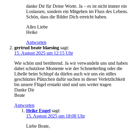
dan­ke Dir für Dei­ne Wor­te. Ja – es ist nicht immer ein
Los­las­sen, son­dern ein Mit­ge­hen im Fluss des Lebens.
Schön, dass die Bil­der Dich erreicht haben.
Alles Lie­be
Heike
Antworten
gertrud beate blaesing
sagt:
15. August 2025 um 12:15 Uhr
Wie schön und berüh­rend. Ja wir ver­wan­deln uns und haben
dabei schutz­lo­se Momen­te wie der Schmet­ter­ling oder die
Libel­le beim Schlupf da dür­fen auch wir uns ein stil­les
geschütz­tes Plätz­chen dafür suchen in die­ser Ver­letz­lich­keit
bis unse­re Flü­gel erstarkt sind und uns wei­ter tragen
Dan­ke Dir
Beate
Antworten
Heike Engel
sagt:
15. August 2025 um 18:08 Uhr
Lie­be Beate,