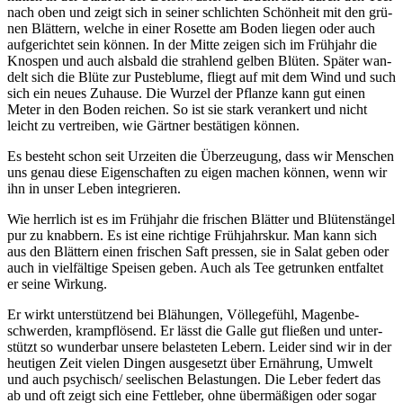
nach oben und zeigt sich in sei­ner schlich­ten Schön­heit mit den grü­
nen Blät­tern, wel­che in einer Rosette am Boden lie­gen oder auch
auf­ge­rich­tet sein kön­nen. In der Mit­te zei­gen sich im Früh­jahr die
Knos­pen und auch als­bald die strah­lend gel­ben Blü­ten. Spä­ter wan­
delt sich die Blü­te zur Pus­te­blu­me, fliegt auf mit dem Wind und such
sich ein neu­es Zuhau­se. Die Wur­zel der Pflan­ze kann gut einen
Meter in den Boden rei­chen. So ist sie stark ver­an­kert und nicht
leicht zu ver­trei­ben, wie Gärt­ner bestä­ti­gen können.
Es besteht schon seit Urzei­ten die Über­zeu­gung, dass wir Men­schen
uns genau die­se Eigen­schaf­ten zu eigen machen kön­nen, wenn wir
ihn in unser Leben integrieren.
Wie herr­lich ist es im Früh­jahr die fri­schen Blät­ter und Blü­ten­stän­gel
pur zu knab­bern. Es ist eine rich­ti­ge Früh­jahrs­kur. Man kann sich
aus den Blät­tern einen fri­schen Saft pres­sen, sie in Salat geben oder
auch in viel­fäl­ti­ge Spei­sen geben. Auch als Tee getrun­ken ent­fal­tet
er sei­ne Wirkung.
Er wirkt unter­stüt­zend bei Blä­hun­gen, Völ­le­ge­fühl, Magen­be­
schwer­den, krampf­lö­send. Er lässt die Gal­le gut flie­ßen und unter­
stützt so wun­der­bar unse­re belas­te­ten Lebern. Lei­der sind wir in der
heu­ti­gen Zeit vie­len Din­gen aus­ge­setzt über Ernäh­rung, Umwelt
und auch psychisch/ see­li­schen Belas­tun­gen. Die Leber federt das
ab und oft zeigt sich eine Fett­le­ber, ohne über­mä­ßi­gen oder sogar