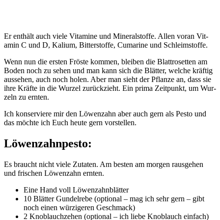
Er ent­hält auch vie­le Vit­ami­ne und Mine­ral­stof­fe. Allen vor­an Vit­
amin C und D, Kali­um, Bit­ter­stof­fe, Cuma­ri­ne und Schleimstoffe.
Wenn nun die ers­ten Frös­te kom­men, blei­ben die Blatt­ro­set­ten am
Boden noch zu sehen und man kann sich die Blät­ter, wel­che kräf­tig
aus­se­hen, auch noch holen. Aber man sieht der Pflan­ze an, dass sie
ihre Kräf­te in die Wur­zel zurück­zieht. Ein pri­ma Zeit­punkt, um Wur­
zeln zu ernten.
Ich kon­ser­vie­re mir den Löwen­zahn aber auch gern als Pes­to und
das möch­te ich Euch heu­te gern vorstellen.
Löwenzahnpesto:
Es braucht nicht vie­le Zuta­ten. Am bes­ten am mor­gen raus­ge­hen
und fri­schen Löwen­zahn ernten.
Eine Hand voll Löwenzahnblätter
10 Blät­ter Gun­del­re­be (optio­nal – mag ich sehr gern – gibt
noch einen wür­zi­ge­ren Geschmack)
2 Knob­lauch­ze­hen (optio­nal – ich lie­be Knob­lauch einfach)