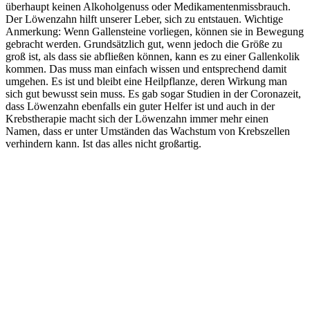
über­haupt kei­nen Alko­hol­ge­nuss oder Medi­ka­men­ten­miss­brauch.
Der Löwen­zahn hilft unse­rer Leber, sich zu ent­stau­en. Wich­ti­ge
Anmer­kung: Wenn Gal­len­stei­ne vor­lie­gen, kön­nen sie in Bewe­gung
gebracht wer­den. Grund­sätz­lich gut, wenn jedoch die Grö­ße zu
groß ist, als dass sie abflie­ßen kön­nen, kann es zu einer Gal­len­ko­lik
kom­men. Das muss man ein­fach wis­sen und ent­spre­chend damit
umge­hen. Es ist und bleibt eine Heil­pflan­ze, deren Wir­kung man
sich gut bewusst sein muss. Es gab sogar Stu­di­en in der Coro­na­zeit,
dass Löwen­zahn eben­falls ein guter Hel­fer ist und auch in der
Krebs­the­ra­pie macht sich der Löwen­zahn immer mehr einen
Namen, dass er unter Umstän­den das Wachs­tum von Krebs­zel­len
ver­hin­dern kann. Ist das alles nicht großartig.