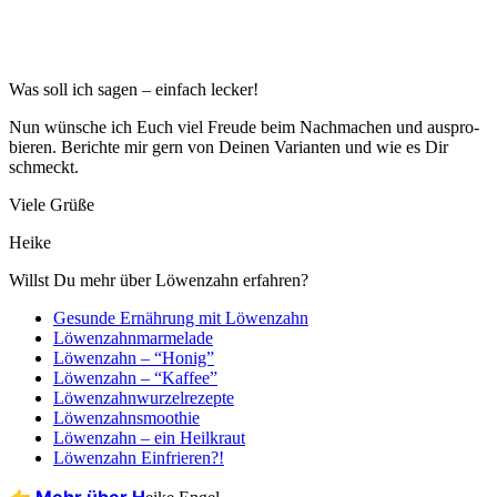
Was soll ich sagen – ein­fach lecker!
Nun wün­sche ich Euch viel Freu­de beim Nach­ma­chen und aus­pro­
bie­ren. Berich­te mir gern von Dei­nen Vari­an­ten und wie es Dir
schmeckt.
Vie­le Grüße
Hei­ke
Willst Du mehr über Löwen­zahn erfahren?
Gesun­de Ernäh­rung mit Löwenzahn
Löwen­zahn­mar­me­la­de
Löwen­zahn – “Honig”
Löwen­zahn – “Kaf­fee”
Löwen­zahn­wur­zel­re­zep­te
Löwen­zahnsmoothie
Löwen­zahn – ein Heilkraut
Löwen­zahn Einfrieren?!
👉 Mehr über H