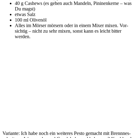
40 g Cas­hews (es gehen auch Man­deln, Pini­nen­ker­ne – was
Du magst)
etwas Salz
100 ml Olivenöl
Alles im Mör­ser mör­sern oder in einem Mixer mixen. Vor­
sich­tig – nicht zu sehr mixen, sonst kann es leicht bit­ter
werden.
Vari­an­te: Ich habe noch ein wei­te­res Pes­to gemacht mit Brenn­nes­