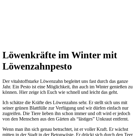
Löwenkräfte im Winter mit
Löwenzahnpesto
Der vitalstoffstarke Löwenzahn begleitet uns fast durch das ganze
Jahr. Ein Pesto ist eine Möglichkeit, ihn auch im Winter genießen zu
können. Hier zeige ich Euch wie schnell und leicht das geht.
Ich schät­ze die Kräf­te des Löwen­zahns sehr. Er stellt sich uns mit
sei­ner grü­nen Blatt­fül­le zur Ver­fü­gung und wir dür­fen ein­fach nur
zugrei­fen. Die Tie­re lie­ben ihn schon immer und oft wird er jedoch
von den Men­schen aus den Gär­ten als “läs­ti­ges” Unkraut entfernt.
Wenn man ihn sich genau betrach­tet, ist er vol­ler Kraft. Er wächst
mit­ten in der Stadt in der Beton­wüs­te. Er drückt sich durch den Teer