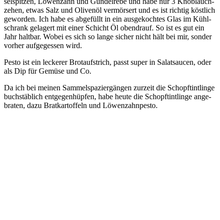
sel­spit­zen, Löwen­zahn und Gun­del­re­be und habe nur 3 Knob­lauch­
ze­hen, etwas Salz und Oli­ven­öl ver­mör­sert und es ist rich­tig köst­lich
gewor­den. Ich habe es abge­füllt in ein aus­ge­koch­tes Glas im Kühl­
schrank gela­gert mit einer Schicht Öl oben­drauf. So ist es gut ein
Jahr halt­bar. Wobei es sich so lan­ge sicher nicht hält bei mir, son­der
vor­her auf­ge­ges­sen wird.
Pes­to ist ein lecke­rer Brot­auf­strich, passt super in Salat­saucen, oder
als Dip für Gemü­se und Co.
Da ich bei mei­nen Sam­mel­spa­zier­gän­gen zur­zeit die Schopftint­lin­ge
buch­stäb­lich ent­ge­gen­hüp­fen, habe heu­te die Schopftint­lin­ge ange­
bra­ten, dazu Brat­kar­tof­feln und Löwenzahnpesto.