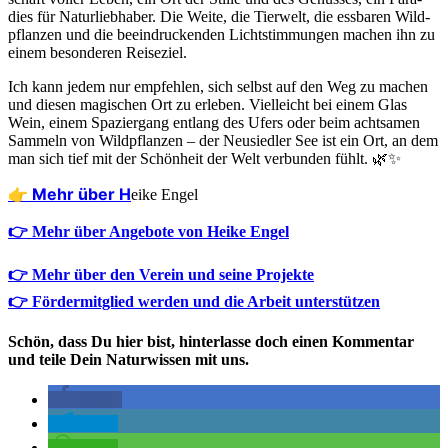
dies für Natur­lieb­ha­ber. Die Wei­te, die Tier­welt, die ess­ba­ren Wild­
pflan­zen und die beein­dru­cken­den Licht­stim­mun­gen machen ihn zu
einem beson­de­ren Reiseziel.
Ich kann jedem nur emp­feh­len, sich selbst auf den Weg zu machen
und die­sen magi­schen Ort zu erle­ben. Viel­leicht bei einem Glas
Wein, einem Spa­zier­gang ent­lang des Ufers oder beim acht­sa­men
Sam­meln von Wild­pflan­zen – der Neu­sied­ler See ist ein Ort, an dem
man sich tief mit der Schön­heit der Welt ver­bun­den fühlt. 🌿✨
👉 Mehr über H
eike Engel
👉 Mehr über Angebote von Heike Engel
👉 Mehr über den Verein und seine Projekte
👉 Fördermitglied werden und die Arbeit unterstützen
Schön, dass Du hier bist, hinterlasse doch einen Kommentar
und teile Dein Naturwissen mit uns.
teilen
teilen
teilen