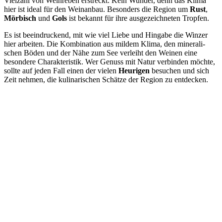
Viel­zahl von Wein­re­ben erstreckt. Kein Wun­der, denn das Kli­ma
hier ist ide­al für den Wein­an­bau. Beson­ders die Regi­on um
Rust
,
Mör­bisch
und
Gols
ist bekannt für ihre aus­ge­zeich­ne­ten Tropfen.
Es ist beein­dru­ckend, mit wie viel Lie­be und Hin­ga­be die Win­zer
hier arbei­ten. Die Kom­bi­na­ti­on aus mil­dem Kli­ma, den mine­ra­li­
schen Böden und der Nähe zum See ver­leiht den Wei­nen eine
beson­de­re Cha­rak­te­ris­tik. Wer Genuss mit Natur ver­bin­den möch­te,
soll­te auf jeden Fall einen der vie­len
Heu­ri­gen
besu­chen und sich
Zeit neh­men, die kuli­na­ri­schen Schät­ze der Regi­on zu entdecken.