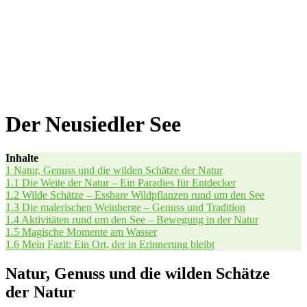
Der Neusiedler See
Inhal­te
1
Natur, Genuss und die wil­den Schät­ze der Natur
1.1
Die Wei­te der Natur – Ein Para­dies für Entdecker
1.2
Wil­de Schät­ze – Ess­ba­re Wild­pflan­zen rund um den See
1.3
Die male­ri­schen Wein­ber­ge – Genuss und Tradition
1.4
Akti­vi­tä­ten rund um den See – Bewe­gung in der Natur
1.5
Magi­sche Momen­te am Wasser
1.6
Mein Fazit: Ein Ort, der in Erin­ne­rung bleibt
Natur, Genuss und die wilden Schätze
der Natur