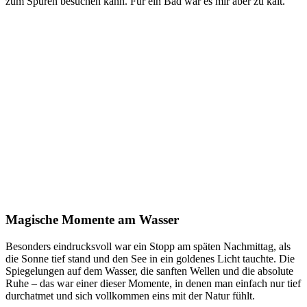
zum Spü­ren besu­chen kann. Für ein Bad war es mir aber zu kalt.
Magische Momente am Wasser
Beson­ders ein­drucks­voll war ein Stopp am spä­ten Nach­mit­tag, als
die Son­ne tief stand und den See in ein gol­de­nes Licht tauch­te. Die
Spie­ge­lun­gen auf dem Was­ser, die sanf­ten Wel­len und die abso­lu­te
Ruhe – das war einer die­ser Momen­te, in denen man ein­fach nur tief
durch­at­met und sich voll­kom­men eins mit der Natur fühlt.