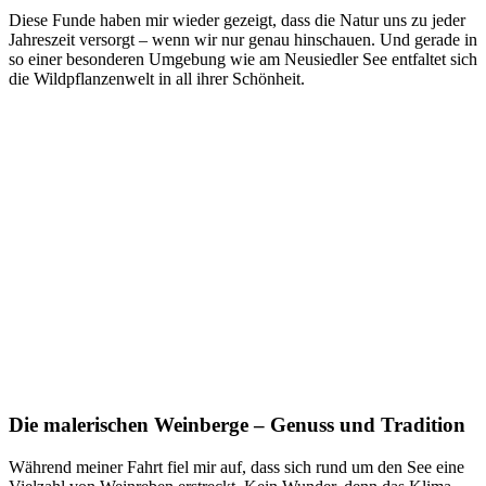
Die­se Fun­de haben mir wie­der gezeigt, dass die Natur uns zu jeder
Jah­res­zeit ver­sorgt – wenn wir nur genau hin­schau­en. Und gera­de in
so einer beson­de­ren Umge­bung wie am Neu­sied­ler See ent­fal­tet sich
die Wild­pflan­zen­welt in all ihrer Schönheit.
Die malerischen Weinberge – Genuss und Tradition
Wäh­rend mei­ner Fahrt fiel mir auf, dass sich rund um den See eine