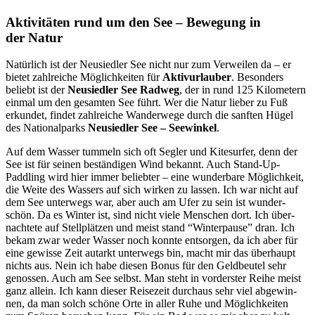
Aktivitäten rund um den See – Bewegung in
der Natur
Natür­lich ist der Neu­sied­ler See nicht nur zum Ver­wei­len da – er
bie­tet zahl­rei­che Mög­lich­kei­ten für
Aktiv­ur­lau­ber
. Beson­ders
beliebt ist der
Neu­sied­ler See Rad­weg
, der in rund 125 Kilo­me­tern
ein­mal um den gesam­ten See führt. Wer die Natur lie­ber zu Fuß
erkun­det, fin­det zahl­rei­che Wan­der­we­ge durch die sanf­ten Hügel
des Natio­nal­parks
Neu­sied­ler See – See­win­kel
.
Auf dem Was­ser tum­meln sich oft Seg­ler und Kitesur­fer, denn der
See ist für sei­nen bestän­di­gen Wind bekannt. Auch Stand-Up-
Paddling wird hier immer belieb­ter – eine wun­der­ba­re Mög­lich­keit,
die Wei­te des Was­sers auf sich wir­ken zu las­sen. Ich war nicht auf
dem See unter­wegs war, aber auch am Ufer zu sein ist wun­der­
schön. Da es Win­ter ist, sind nicht vie­le Men­schen dort. Ich über­
nach­te­te auf Stell­plät­zen und meist stand “Win­ter­pau­se” dran. Ich
bekam zwar weder Was­ser noch konn­te ent­sor­gen, da ich aber für
eine gewis­se Zeit aut­arkt unter­wegs bin, macht mir das über­haupt
nichts aus. Nein ich habe die­sen Bonus für den Geld­beu­tel sehr
genos­sen. Auch am See selbst. Man steht in vor­ders­ter Rei­he meist
ganz allein. Ich kann die­ser Rei­se­zeit durch­aus sehr viel abge­win­
nen, da man solch schö­ne Orte in aller Ruhe und Mög­lich­kei­ten