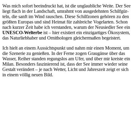
Was mich sofort beein­druckt hat, ist die unglaub­li­che Wei­te. Der See
liegt flach in der Land­schaft, umrahmt von aus­ge­dehn­ten Schilf­gür­
teln, die sanft im Wind rau­schen. Die­se Schilf­zo­nen gehö­ren zu den
größ­ten Euro­pas und sind Hei­mat für zahl­rei­che Vogel­ar­ten. Schon
nach kur­zer Zeit habe ich ver­stan­den, war­um der Neu­sied­ler See ein
UNESCO-Welt­erbe
ist – hier exis­tiert ein ein­zig­ar­ti­ges Öko­sys­tem,
das Natur­lieb­ha­ber und Orni­tho­lo­gen glei­cher­ma­ßen begeistert.
Ich hielt an einem Aus­sichts­punkt und nahm mir einen Moment, um
die Sze­ne­rie zu genie­ßen. In der Fer­ne zogen Grau­gän­se über das
Was­ser, Rei­her stan­den regungs­los am Ufer, und über mir kreis­te ein
Milan. Beson­ders fas­zi­nie­rend ist, dass der See immer wie­der sei­ne
Gestalt ver­än­dert – je nach Wet­ter, Licht und Jah­res­zeit zeigt er sich
in einem völ­lig neu­en Bild.