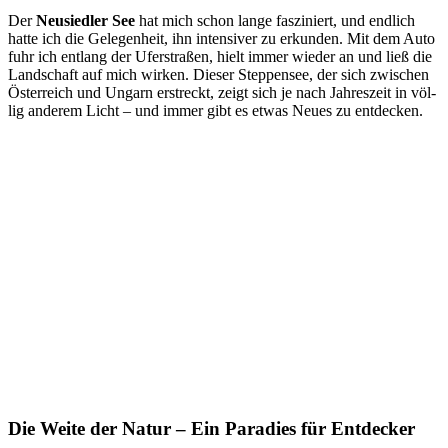
Der
Neu­sied­ler See
hat mich schon lan­ge fas­zi­niert, und end­lich
hat­te ich die Gele­gen­heit, ihn inten­si­ver zu erkun­den. Mit dem Auto
fuhr ich ent­lang der Ufer­stra­ßen, hielt immer wie­der an und ließ die
Land­schaft auf mich wir­ken. Die­ser Step­pen­see, der sich zwi­schen
Öster­reich und Ungarn erstreckt, zeigt sich je nach Jah­res­zeit in völ­
lig ande­rem Licht – und immer gibt es etwas Neu­es zu entdecken.
Die Weite der Natur – Ein Paradies für Entdecker