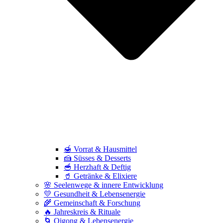
🍯 Vorrat & Hausmittel
🍰 Süsses & Desserts
🥣 Herzhaft & Deftig
🥤 Getränke & Elixiere
🌸 Seelenwege & innere Entwicklung
💛 Gesundheit & Lebensenergie
🌾 Gemeinschaft & Forschung
🔥 Jahreskreis & Rituale
🌀 Qigong & Lebensenergie