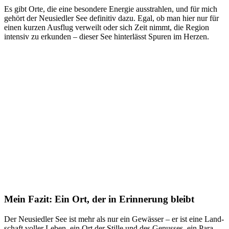
Es gibt Orte, die eine beson­de­re Ener­gie aus­strah­len, und für mich
gehört der Neu­sied­ler See defi­ni­tiv dazu. Egal, ob man hier nur für
einen kur­zen Aus­flug ver­weilt oder sich Zeit nimmt, die Regi­on
inten­siv zu erkun­den – die­ser See hin­ter­lässt Spu­ren im Herzen.
Mein Fazit: Ein Ort, der in Erinnerung bleibt
Der Neu­sied­ler See ist mehr als nur ein Gewäs­ser – er ist eine Land­
schaft vol­ler Leben, ein Ort der Stil­le und des Genus­ses, ein Para­