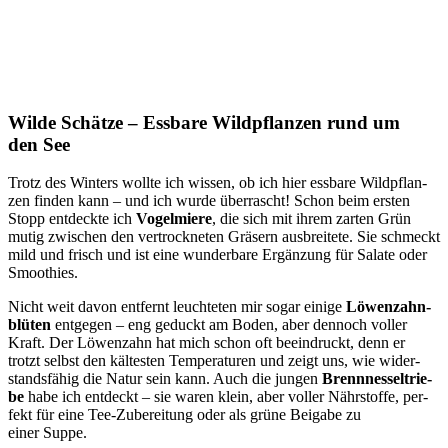
Wilde Schätze – Essbare Wildpflanzen rund um
den See
Trotz des Win­ters woll­te ich wis­sen, ob ich hier ess­ba­re Wild­pflan­
zen fin­den kann – und ich wur­de über­rascht! Schon beim ers­ten
Stopp ent­deck­te ich
Vogel­mie­re
, die sich mit ihrem zar­ten Grün
mutig zwi­schen den ver­trock­ne­ten Grä­sern aus­brei­te­te. Sie schmeckt
mild und frisch und ist eine wun­der­ba­re Ergän­zung für Sala­te oder
Smoothies.
Nicht weit davon ent­fernt leuch­te­ten mir sogar eini­ge
Löwen­zahn­
blü­ten
ent­ge­gen – eng geduckt am Boden, aber den­noch vol­ler
Kraft. Der Löwen­zahn hat mich schon oft beein­druckt, denn er
trotzt selbst den käl­tes­ten Tem­pe­ra­tu­ren und zeigt uns, wie wider­
stands­fä­hig die Natur sein kann. Auch die jun­gen
Brenn­nes­sel­trie­
be
habe ich ent­deckt – sie waren klein, aber vol­ler Nähr­stof­fe, per­
fekt für eine Tee-Zube­rei­tung oder als grü­ne Bei­ga­be zu
einer Suppe.