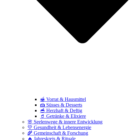
🍯 Vorrat & Hausmittel
🍰 Süsses & Desserts
🥣 Herzhaft & Deftig
🥤 Getränke & Elixiere
🌸 Seelenwege & innere Entwicklung
💛 Gesundheit & Lebensenergie
🌾 Gemeinschaft & Forschung
🔥 Jahreskreis & Rituale