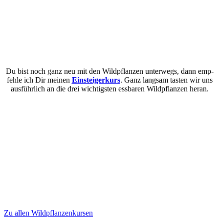
Du bist noch ganz neu mit den Wild­pflan­zen unter­wegs, dann emp­
feh­le ich Dir mei­nen
Ein­stei­ger­kurs
. Ganz lang­sam tas­ten wir uns
aus­führ­lich an die drei wich­tigs­ten ess­ba­ren Wild­pflan­zen heran.
Zu allen Wildpflanzenkursen