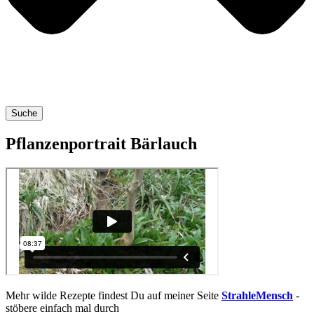
Suche
Pflanzenportrait Bärlauch
Mehr wil­de Rezep­te fin­dest Du auf mei­ner Sei­te
Strah­le­Mensch
-
stö­be­re ein­fach mal durch