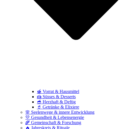
🍯 Vorrat & Hausmittel
🍰 Süsses & Desserts
🥣 Herzhaft & Deftig
🥤 Getränke & Elixiere
🌸 Seelenwege & innere Entwicklung
💛 Gesundheit & Lebensenergie
🌾 Gemeinschaft & Forschung
🔥 Jahreskreis & Rituale