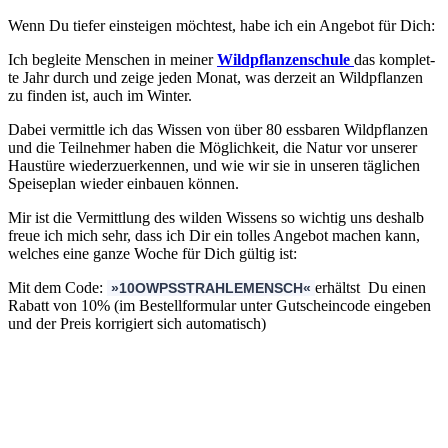
Wenn Du tie­fer ein­stei­gen möch­test, habe ich ein Ange­bot für Dich:
Ich beglei­te Men­schen in mei­ner
Wild­pflan­zen­schu­le
das kom­plet­
te Jahr durch und zei­ge jeden Monat, was der­zeit an Wild­pflan­zen
zu fin­den ist, auch im Winter.
Dabei ver­mitt­le ich das Wis­sen von über 80 ess­ba­ren Wild­pflan­zen
und die Teil­neh­mer haben die Mög­lich­keit, die Natur vor unse­rer
Haus­tü­re wie­der­zu­er­ken­nen, und wie wir sie in unse­ren täg­li­chen
Spei­se­plan wie­der ein­bau­en können.
Mir ist die Ver­mitt­lung des wil­den Wis­sens so wich­tig uns des­halb
freue ich mich sehr, dass ich Dir ein tol­les Ange­bot machen kann,
wel­ches eine gan­ze Woche für Dich gül­tig ist:
Mit dem Code:
erhältst Du einen
»10OWPSSTRAHLEMENSCH«
Rabatt von 10% (im Bestell­for­mu­lar unter Gut­schein­code ein­ge­ben
und der Preis kor­ri­giert sich automatisch)