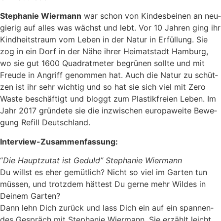
Ste­pha­nie Wier­mann
war schon von Kin­des­bei­nen an neu­
gie­rig auf alles was wächst und lebt. Vor 10 Jah­ren ging ihr
Kind­heits­traum vom Leben in der Natur in Erfül­lung. Sie
zog in ein Dorf in der Nähe ihrer Hei­mat­stadt Ham­burg,
wo sie gut 1600 Qua­drat­me­ter begrü­nen soll­te und mit
Freu­de in Angriff genom­men hat. Auch die Natur zu schüt­
zen ist ihr sehr wich­tig und so hat sie sich viel mit Zero
Was­te beschäf­tigt und bloggt zum Plas­tik­frei­en Leben. Im
Jahr 2017 grün­de­te sie die inzwi­schen euro­pa­wei­te Bewe­
gung Refill Deutschland.
Inter­view-Zusam­men­fas­sung:
“
Die Haupt­zu­tat ist Geduld” Ste­pha­nie Wier­mann
Du willst es eher gemüt­lich? Nicht so viel im Gar­ten tun
müs­sen, und trotz­dem hät­test Du ger­ne mehr Wil­des in
Dei­nem Gar­ten?
Dann lehn Dich zurück und lass Dich ein auf ein span­nen­
des Gespräch mit Ste­pha­nie Wier­mann. Sie erzählt leicht