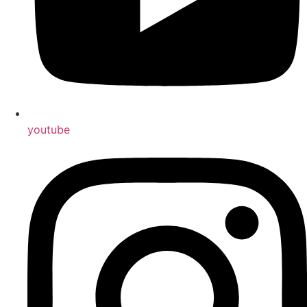
you­tube