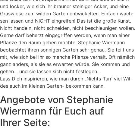
und locker, wie sich ihr brau­ner stei­ni­ger Acker, und eine
Gras­wie­se zum wil­den Gar­ten ent­wi­ckel­ten. Ein­fach wach­
sen las­sen und NICHT ein­grei­fen! Das ist die gro­ße Kunst.
Nicht han­deln, nicht schnei­den, nicht beschleu­ni­gen wol­len.
Ger­ne darf beherzt ein­ge­grif­fen wer­den, wenn man einer
Pflan­ze den Raum geben möch­te. Ste­pha­nie Wier­mann
beob­ach­tet ihren son­ni­gen Gar­ten sehr genau. Sie teilt uns
mit, wie sich bei ihr so man­che Pflan­ze ver­hält. Oft näm­lich
ganz anders, als sie es erwar­ten wür­de. Sie kom­men und
gehen… und sie las­sen sich nicht fest­le­gen…
Lass Dich inspi­rie­ren, wie man durch „Nichts-Tun“ viel Wil­
des auch im klei­nen Gar­ten- bekom­men kann.
Angebote von Stephanie
Wiermann für Euch auf
Ihrer Seite: