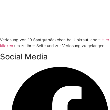
Ver­lo­sung von 10 Saat­gut­päck­chen bei Unkraut­lie­be –
Hier
kli­cken
um zu ihrer Sei­te und zur Ver­lo­sung zu gelangen.
Social Media