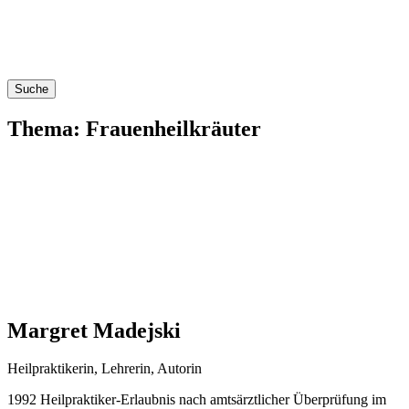
Suche
Thema: Frauenheilkräuter
Margret Madejski
Heil­prak­ti­ke­rin, Leh­re­rin, Autorin
1992 Heil­prak­ti­ker-Erlaub­nis nach amts­ärzt­li­cher Über­prü­fung im