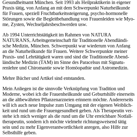
Gesund­heits­amt Mün­chen. Seit 1993 als Heil­prak­ti­ke­rin in eige­ner
Pra­xis tätig, von Anfang an mit dem Schwer­punkt Natur­heil­kun­de
für Frau­en, spe­zi­ell Frucht­bar­keits­stei­ge­rung, psycho-hor­mo­nel­le
Stö­run­gen sowie die Begleit­be­hand­lung von Frau­en­lei­den wie Myo­
me, Zys­ten, Wech­sel­jahrs­be­schwer­den usw.
Ab 1994 Unter­richts­tä­tig­keit im Rah­men von NATURA
NATURANS, Arbeits­ge­mein­schaft für Tra­di­tio­nel­le Abend­län­di­
sche Medi­zin, Mün­chen. Schwer­punkt war wie­der­um von Anfang
an die Natur­heil­kun­de für Frau­en. Wei­te­re Schwer­punk­te mei­ner
Pra­xis- und Lehr­tä­tig­keit waren und sind die Tra­di­tio­nel­le Abend­
län­di­sche Medi­zin (TAM) im Sin­ne des Para­cel­sus mit Signa­tu­
renleh­re und Chi­ro­man­tie sowie Homöo­pa­thie und Astromedizin.
Meh­re Bücher und Arti­kel sind entstanden.
Mein Anlie­gen ist die sinn­vol­le Ver­knüp­fung von Tra­di­ti­on und
Moder­ne, wobei ich die Frau­en­heil­kun­de und Geburts­hil­fe einer­seits
an die alt­be­währ­ten Pflan­zen­arz­nei­en erin­nern möch­te. Ande­rer­seits
will ich auch neue Impul­se zum Umgang mit der eige­nen Weib­lich­
keit und rund um die Frau­en­ge­sund­heit geben. Als The­ra­peu­tin ver­
ste­he ich mich weni­ger als die rund um die Uhr erreich­ba­re Not­fall­
the­ra­peu­tin, son­dern ich möch­te viel­mehr rich­tungs­wei­send tätig
sein und zu mehr Eigen­ver­ant­wort­lich­keit anre­gen, also Hil­fe zur
Selbst­hil­fe geben.