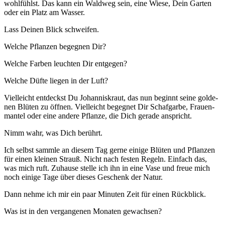
wohl­fühlst. Das kann ein Wald­weg sein, eine Wie­se, Dein Gar­ten
oder ein Platz am Wasser.
Lass Dei­nen Blick schweifen.
Wel­che Pflan­zen begeg­nen Dir?
Wel­che Far­ben leuch­ten Dir entgegen?
Wel­che Düf­te lie­gen in der Luft?
Viel­leicht ent­deckst Du Johan­nis­kraut, das nun beginnt sei­ne gol­de­
nen Blü­ten zu öff­nen. Viel­leicht begeg­net Dir Schaf­gar­be, Frau­en­
man­tel oder eine ande­re Pflan­ze, die Dich gera­de anspricht.
Nimm wahr, was Dich berührt.
Ich selbst samm­le an die­sem Tag ger­ne eini­ge Blü­ten und Pflan­zen
für einen klei­nen Strauß. Nicht nach fes­ten Regeln. Ein­fach das,
was mich ruft. Zuhau­se stel­le ich ihn in eine Vase und freue mich
noch eini­ge Tage über die­ses Geschenk der Natur.
Dann neh­me ich mir ein paar Minu­ten Zeit für einen Rückblick.
Was ist in den ver­gan­ge­nen Mona­ten gewachsen?