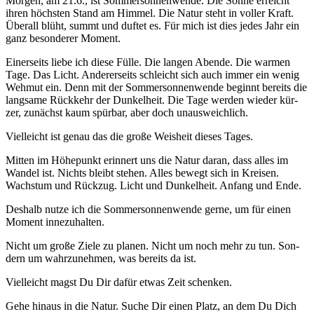
Mor­gen, am 21.6., ist Som­mer­son­nen­wen­de. Die Son­ne erreicht
ihren höchs­ten Stand am Him­mel. Die Natur steht in vol­ler Kraft.
Über­all blüht, summt und duf­tet es. Für mich ist dies jedes Jahr ein
ganz beson­de­rer Moment.
Einer­seits lie­be ich die­se Fül­le. Die lan­gen Aben­de. Die war­men
Tage. Das Licht. Ande­rer­seits schleicht sich auch immer ein wenig
Weh­mut ein. Denn mit der Som­mer­son­nen­wen­de beginnt bereits die
lang­sa­me Rück­kehr der Dun­kel­heit. Die Tage wer­den wie­der kür­
zer, zunächst kaum spür­bar, aber doch unausweichlich.
Viel­leicht ist genau das die gro­ße Weis­heit die­ses Tages.
Mit­ten im Höhe­punkt erin­nert uns die Natur dar­an, dass alles im
Wan­del ist. Nichts bleibt ste­hen. Alles bewegt sich in Krei­sen.
Wachs­tum und Rück­zug. Licht und Dun­kel­heit. Anfang und Ende.
Des­halb nut­ze ich die Som­mer­son­nen­wen­de ger­ne, um für einen
Moment innezuhalten.
Nicht um gro­ße Zie­le zu pla­nen. Nicht um noch mehr zu tun. Son­
dern um wahr­zu­neh­men, was bereits da ist.
Viel­leicht magst Du Dir dafür etwas Zeit schenken.
Gehe hin­aus in die Natur. Suche Dir einen Platz, an dem Du Dich