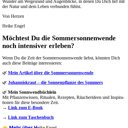
Wun­der am Weges­rand und Augen­bli­cke, in denen Du Dich tief mit
der Natur und dem Leben ver­bun­den fühlst.
Von Her­zen
Hei­ke Engel
Möchtest Du die Sommersonnenwende
noch intensiver erleben?
Wenn Du die Zeit der Som­mer­son­nen­wen­de liebst, könn­ten Dich
auch die­se Bei­trä­ge interessieren:
🌿
Mein Arti­kel über die Sommersonnenwende
🌿
Johan­nis­kraut – die Son­nen­pflan­ze des Sommers
🌿
Mein Sonn­wend­büch­lein
Mit Pflan­zen­wis­sen, Ritua­len, Rezep­ten, Räu­cher­ideen und Inspi­ra­
tio­nen für die­se beson­de­re Zeit.
→
Link zum E‑Book
→
Link zum Taschenbuch
👉 Mehr über H
eike Engel