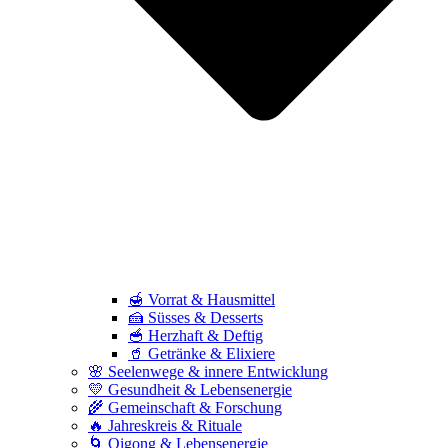
🍯 Vorrat & Hausmittel
🍰 Süsses & Desserts
🥣 Herzhaft & Deftig
🥤 Getränke & Elixiere
🌸 Seelenwege & innere Entwicklung
💛 Gesundheit & Lebensenergie
🌾 Gemeinschaft & Forschung
🔥 Jahreskreis & Rituale
🌀 Qigong & Lebensenergie