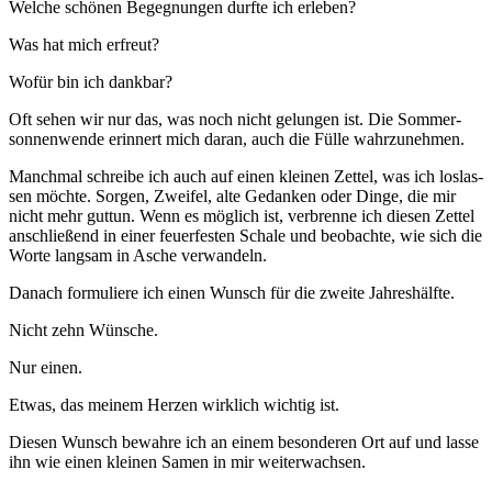
Wel­che schö­nen Begeg­nun­gen durf­te ich erleben?
Was hat mich erfreut?
Wofür bin ich dankbar?
Oft sehen wir nur das, was noch nicht gelun­gen ist. Die Som­mer­
son­nen­wen­de erin­nert mich dar­an, auch die Fül­le wahrzunehmen.
Manch­mal schrei­be ich auch auf einen klei­nen Zet­tel, was ich los­las­
sen möch­te. Sor­gen, Zwei­fel, alte Gedan­ken oder Din­ge, die mir
nicht mehr gut­tun. Wenn es mög­lich ist, ver­bren­ne ich die­sen Zet­tel
anschlie­ßend in einer feu­er­fes­ten Scha­le und beob­ach­te, wie sich die
Wor­te lang­sam in Asche verwandeln.
Danach for­mu­lie­re ich einen Wunsch für die zwei­te Jahreshälfte.
Nicht zehn Wünsche.
Nur einen.
Etwas, das mei­nem Her­zen wirk­lich wich­tig ist.
Die­sen Wunsch bewah­re ich an einem beson­de­ren Ort auf und las­se
ihn wie einen klei­nen Samen in mir weiterwachsen.