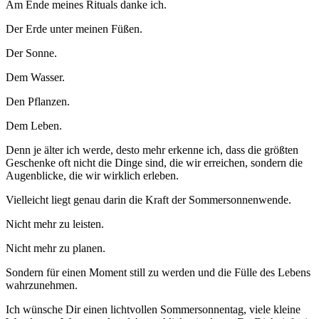
Am Ende mei­nes Ritu­als dan­ke ich.
Der Erde unter mei­nen Füßen.
Der Son­ne.
Dem Was­ser.
Den Pflan­zen.
Dem Leben.
Denn je älter ich wer­de, des­to mehr erken­ne ich, dass die größ­ten
Geschen­ke oft nicht die Din­ge sind, die wir errei­chen, son­dern die
Augen­bli­cke, die wir wirk­lich erleben.
Viel­leicht liegt genau dar­in die Kraft der Sommersonnenwende.
Nicht mehr zu leisten.
Nicht mehr zu planen.
Son­dern für einen Moment still zu wer­den und die Fül­le des Lebens
wahrzunehmen.
Ich wün­sche Dir einen licht­vol­len Som­mer­son­nen­tag, vie­le klei­ne