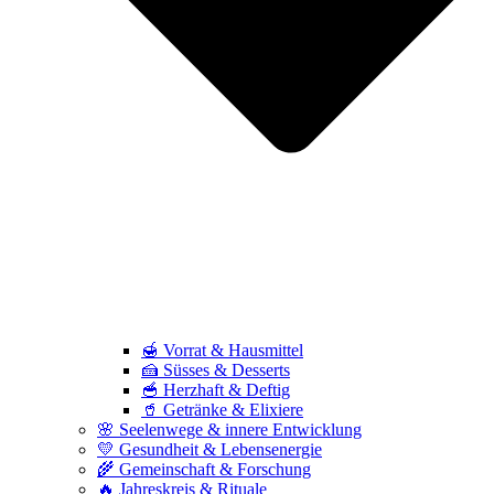
🍯 Vorrat & Hausmittel
🍰 Süsses & Desserts
🥣 Herzhaft & Deftig
🥤 Getränke & Elixiere
🌸 Seelenwege & innere Entwicklung
💛 Gesundheit & Lebensenergie
🌾 Gemeinschaft & Forschung
🔥 Jahreskreis & Rituale