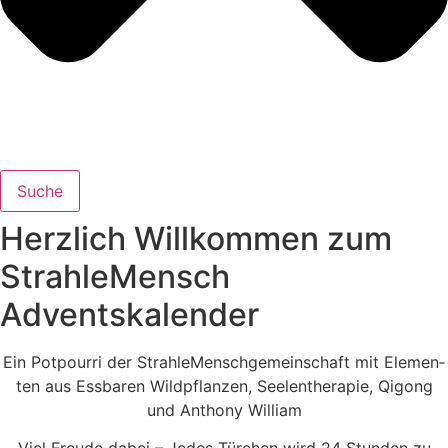
Suche
Herzlich Willkommen zum
StrahleMensch
Adventskalender
Ein Pot­pour­ri der Strah­le­Mensch­ge­mein­schaft mit Ele­men­
ten aus Ess­ba­ren Wild­pflan­zen, See­len­the­ra­pie, Qigong
und Antho­ny William