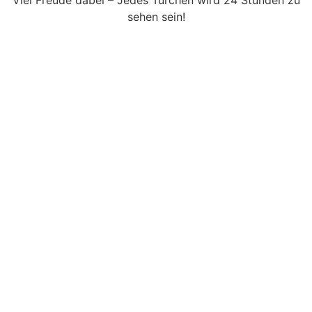
Viel Freu­de dabei – Jedes Tür­chen wird 24 Stun­den zu
sehen sein!