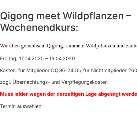
Qigong meet Wildpflanzen –
Wochenendkurs:
Wir üben gemeinsam Qigong, sammeln Wildpflanzen und zaub
Frei­tag, 17.04.2020 – 19.04.2020
Kos­ten: für Mit­glie­der DQGG 240€/ für Nicht­mit­glie­der 2
zzgl. Über­nach­tungs- und Verpflegungskosten
Muss lei­der wegen der der­zei­ti­gen Lage abge­sagt werd
Ter­min auswählen