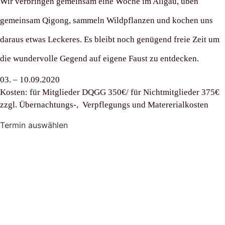
Wir verbringen gemeinsam eine Woche im Allgäu, üben
gemeinsam Qigong, sammeln Wildpflanzen und kochen uns
daraus etwas Leckeres. Es bleibt noch genügend freie Zeit um
die wundervolle Gegend auf eigene Faust zu entdecken.
03. – 10.09.2020
Kos­ten: für Mit­glie­der DQGG 350€/ für Nicht­mit­glie­der 375€
zzgl. Übernachtungs‑, Ver­pfle­gungs und Matererialkosten
Ter­min auswählen