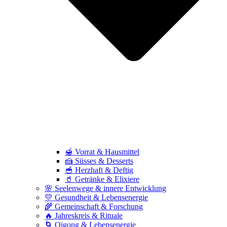
🍯 Vorrat & Hausmittel
🍰 Süsses & Desserts
🥣 Herzhaft & Deftig
🥤 Getränke & Elixiere
🌸 Seelenwege & innere Entwicklung
💛 Gesundheit & Lebensenergie
🌾 Gemeinschaft & Forschung
🔥 Jahreskreis & Rituale
🌀 Qigong & Lebensenergie