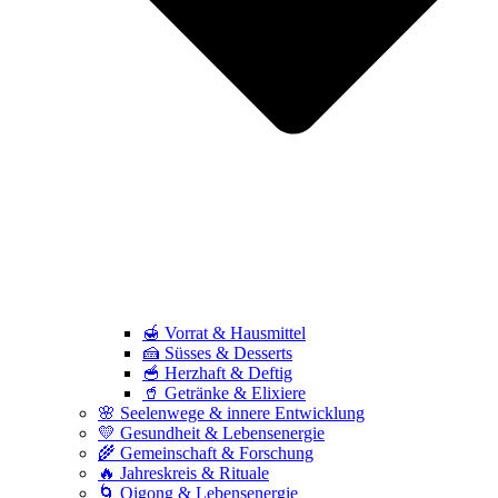
🍯 Vorrat & Hausmittel
🍰 Süsses & Desserts
🥣 Herzhaft & Deftig
🥤 Getränke & Elixiere
🌸 Seelenwege & innere Entwicklung
💛 Gesundheit & Lebensenergie
🌾 Gemeinschaft & Forschung
🔥 Jahreskreis & Rituale
🌀 Qigong & Lebensenergie