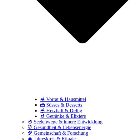
🍯 Vorrat & Hausmittel
🍰 Süsses & Desserts
🥣 Herzhaft & Deftig
🥤 Getränke & Elixiere
🌸 Seelenwege & innere Entwicklung
💛 Gesundheit & Lebensenergie
🌾 Gemeinschaft & Forschung
🔥 Jahreskreis & Rituale