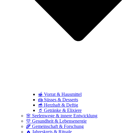
🍯 Vorrat & Hausmittel
🍰 Süsses & Desserts
🥣 Herzhaft & Deftig
🥤 Getränke & Elixiere
🌸 Seelenwege & innere Entwicklung
💛 Gesundheit & Lebensenergie
🌾 Gemeinschaft & Forschung
🔥 Jahreskreis & Rituale