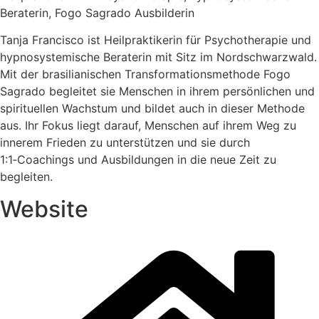
Bera­te­rin, Fogo Sagra­do Ausbilderin
Tan­ja Fran­cis­co ist Heil­prak­ti­ke­rin für Psy­cho­the­ra­pie und
hyp­no­sys­te­mi­sche Bera­te­rin mit Sitz im Nord­schwarz­wald.
Mit der bra­si­lia­ni­schen Trans­for­ma­ti­ons­me­tho­de Fogo
Sagra­do beglei­tet sie Men­schen in ihrem per­sön­li­chen und
spi­ri­tu­el­len Wachs­tum und bil­det auch in die­ser Metho­de
aus. Ihr Fokus liegt dar­auf, Men­schen auf ihrem Weg zu
inne­rem Frie­den zu unter­stüt­zen und sie durch
1:1‑Coachings und Aus­bil­dun­gen in die neue Zeit zu
begleiten.
Website