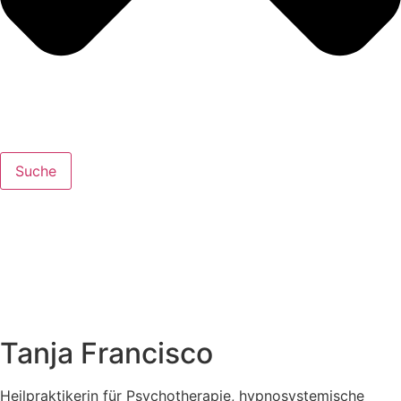
Suche
Tanja Francisco
Heil­prak­ti­ke­rin für Psy­cho­the­ra­pie, hyp­no­sys­te­mi­sche