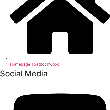
Home­page Toadtochwood
Social Media