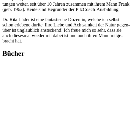
tun­gen wei­ter, seit über 10 Jah­ren zusam­men mit ihrem Mann Frank
(geb. 1962). Bei­de sind Begrün­der der PilzCoach-Ausbildung.
Dr. Rita Lüder ist eine fan­tas­ti­sche Dozen­tin, wel­che ich selbst
schon erle­be­ne durf­te. Ihre Lie­be und Acht­sam­keit der Natur gegen­
über ist unglaub­lich anste­ckend! Ich freue mich so sehr, dass sie
auch die­ses­mal wie­der mit dabei ist und auch ihren Mann mit­ge­
bracht hat.
Bücher