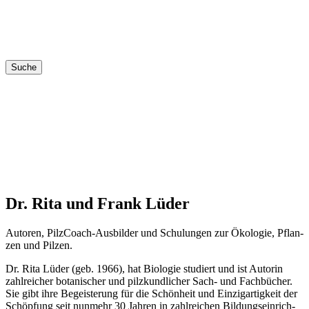
Suche
Dr. Rita und Frank Lüder
Autoren, Pilz­Coach-Aus­bil­der und Schu­lun­gen zur Öko­lo­gie, Pflan­
zen und Pilzen.
Dr. Rita Lüder (geb. 1966), hat Bio­lo­gie stu­diert und ist Autorin
zahl­rei­cher bota­ni­scher und pilz­kund­li­cher Sach- und Fach­bü­cher.
Sie gibt ihre Begeis­te­rung für die Schön­heit und Ein­zig­ar­tig­keit der
Schöp­fung seit nun­mehr 30 Jah­ren in zahl­rei­chen Bil­dungs­ein­rich­