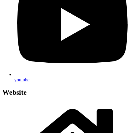
you­tube
Website