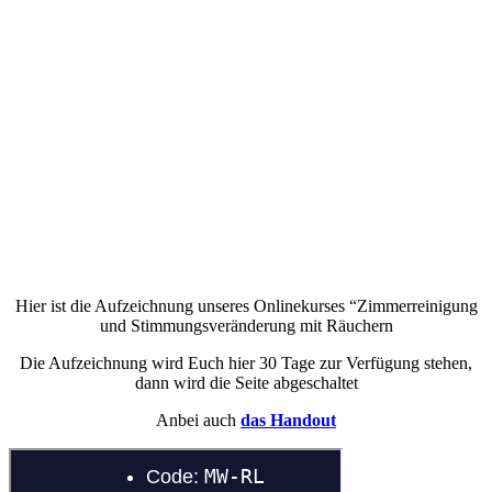
Hier ist die Auf­zeich­nung unse­res Online­kur­ses “Zim­mer­rei­ni­gung
und Stim­mungs­ver­än­de­rung mit Räuchern
Die Auf­zeich­nung wird Euch hier 30 Tage zur Ver­fü­gung ste­hen,
dann wird die Sei­te abgeschaltet
Anbei auch
das Hand­out