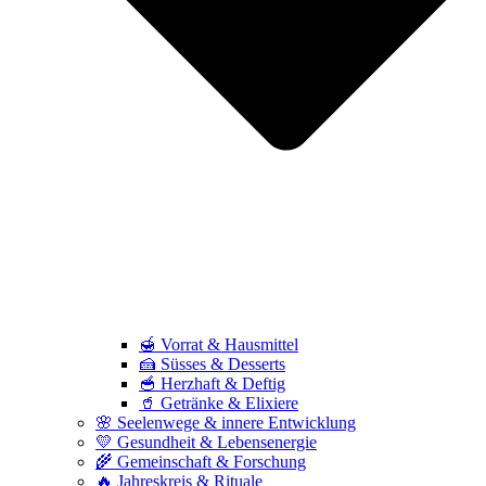
🍯 Vorrat & Hausmittel
🍰 Süsses & Desserts
🥣 Herzhaft & Deftig
🥤 Getränke & Elixiere
🌸 Seelenwege & innere Entwicklung
💛 Gesundheit & Lebensenergie
🌾 Gemeinschaft & Forschung
🔥 Jahreskreis & Rituale