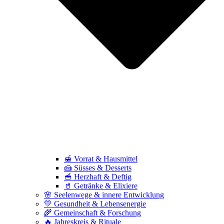
🍯 Vorrat & Hausmittel
🍰 Süsses & Desserts
🥣 Herzhaft & Deftig
🥤 Getränke & Elixiere
🌸 Seelenwege & innere Entwicklung
💛 Gesundheit & Lebensenergie
🌾 Gemeinschaft & Forschung
🔥 Jahreskreis & Rituale