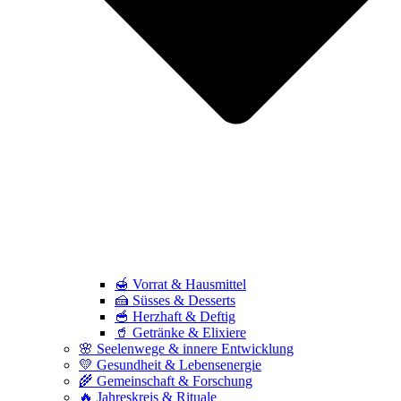
🍯 Vorrat & Hausmittel
🍰 Süsses & Desserts
🥣 Herzhaft & Deftig
🥤 Getränke & Elixiere
🌸 Seelenwege & innere Entwicklung
💛 Gesundheit & Lebensenergie
🌾 Gemeinschaft & Forschung
🔥 Jahreskreis & Rituale