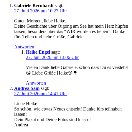
Gabriele Bernhardt
sagt:
27. Juni 2026 um 10:27 Uhr
Guten Mor­gen, lie­be Heike,
Dei­ne Geschich­te über Qigong am See hat mein Herz hüp­fen
las­sen, beson­ders über das “WIR wür­den es lie­ben”! Dan­ke
fürs Tei­len und lie­be Grü­ße, Gabriele
Antworten
Heike Engel
sagt:
27. Juni 2026 um 13:06 Uhr
Vie­len Dank lie­be Gabrie­le, schön dass Du es ver­stehst
😘 Lie­be Grü­ße Heike🌸🌳
Antworten
Andrea Sam
sagt:
27. Juni 2026 um 14:41 Uhr
Lie­be Heike
So schön, wie etwas Neu­es ent­steht! Dan­ke fürs teil­ha­ben
lassen!
Dein Pla­kat und Dei­ne Fotos sind klasse!
Andrea