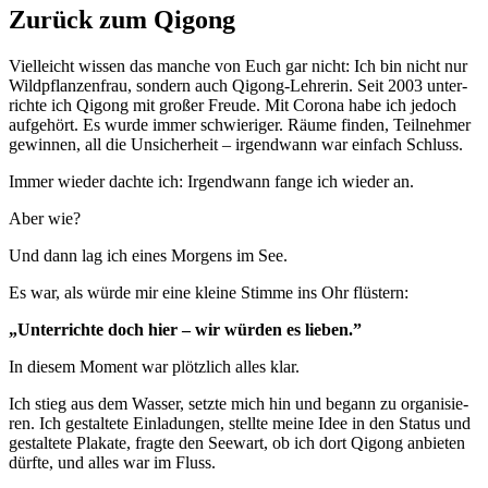
Zurück zum Qigong
Viel­leicht wis­sen das man­che von Euch gar nicht: Ich bin nicht nur
Wild­pflan­zen­frau, son­dern auch Qigong-Leh­re­rin. Seit 2003 unter­
rich­te ich Qigong mit gro­ßer Freu­de. Mit Coro­na habe ich jedoch
auf­ge­hört. Es wur­de immer schwie­ri­ger. Räu­me fin­den, Teil­neh­mer
gewin­nen, all die Unsi­cher­heit – irgend­wann war ein­fach Schluss.
Immer wie­der dach­te ich: Irgend­wann fan­ge ich wie­der an.
Aber wie?
Und dann lag ich eines Mor­gens im See.
Es war, als wür­de mir eine klei­ne Stim­me ins Ohr flüstern:
„Unter­rich­te doch hier – wir wür­den es lieben.”
In die­sem Moment war plötz­lich alles klar.
Ich stieg aus dem Was­ser, setz­te mich hin und begann zu orga­ni­sie­
ren. Ich gestal­te­te Ein­la­dun­gen, stell­te mei­ne Idee in den Sta­tus und
gestal­te­te Pla­ka­te, frag­te den See­wart, ob ich dort Qigong anbie­ten
dürf­te, und alles war im Fluss.