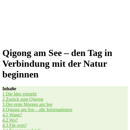
Qigong am See – den Tag in
Verbindung mit der Natur
beginnen
Inhal­te
1
Die Idee entsteht
2
Zurück zum Qigong
3
Der ers­te Mor­gen am See
4
Qigong am See – alle Informationen
4.1
Wann?
4.2
Wo?
4.3
Für wen?