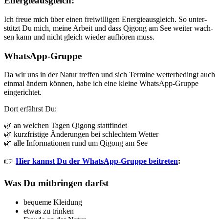
Energieausgleich:
Ich freue mich über einen frei­wil­li­gen Ener­gie­aus­gleich. So unter­
stützt Du mich, mei­ne Arbeit und dass Qigong am See wei­ter wach­
sen kann und nicht gleich wie­der auf­hö­ren muss.
WhatsApp-Gruppe
Da wir uns in der Natur tref­fen und sich Ter­mi­ne wet­ter­be­dingt auch
ein­mal ändern kön­nen, habe ich eine klei­ne Whats­App-Grup­pe
eingerichtet.
Dort erfährst Du:
🌿 an wel­chen Tagen Qigong statt­fin­det
🌿 kurz­fris­ti­ge Ände­run­gen bei schlech­tem Wet­ter
🌿 alle Infor­ma­tio­nen rund um Qigong am See
👉
Hier kannst Du der Whats­App-Grup­pe bei­tre­ten
:
Was Du mitbringen darfst
beque­me Kleidung
etwas zu trinken