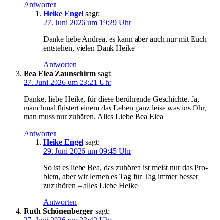
Antworten
Heike Engel
sagt:
27. Juni 2026 um 19:29 Uhr
Dan­ke lie­be Andrea, es kann aber auch nur mit Euch
ent­ste­hen, vie­len Dank Heike
Antworten
Bea Elea Zaunschirm
sagt:
27. Juni 2026 um 23:21 Uhr
Dan­ke, lie­be Hei­ke, für die­se berüh­ren­de Geschich­te. Ja,
manch­mal flüs­tert einem das Leben ganz lei­se was ins Ohr,
man muss nur zuhö­ren. Alles Lie­be Bea Elea
Antworten
Heike Engel
sagt:
29. Juni 2026 um 09:45 Uhr
So ist es lie­be Bea, das zuhö­ren ist meist nur das Pro­
blem, aber wir ler­nen es Tag für Tag immer bes­ser
zuzu­hö­ren – alles Lie­be Heike
Antworten
Ruth Schönenberger
sagt:
27. Juni 2026 um 23:42 Uhr