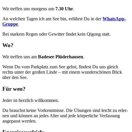
Wir tref­fen uns mor­gens um
7.30 Uhr
.
An wel­chen Tagen ich am See bin, erfährst Du in der
Whats­App-
Grup­pe
.
Bei star­kem Regen oder Gewit­ter fin­det kein Qigong statt.
Wo?
Wir tref­fen uns am
Bade­see Plü­der­hau­sen
.
Wenn Du vom Park­platz zum See gehst, fin­dest Du uns gleich
rechts unter der gro­ßen Lin­de – mit einem wun­der­schö­nen Blick
über den See.
Für wen?
Jeder ist herz­lich willkommen.
Du brauchst kei­ne Vor­kennt­nis­se. Die Übun­gen sind leicht zu erler­
nen und kön­nen an jedes Alter und jede kör­per­li­che Ver­fas­sung
ange­passt werden.