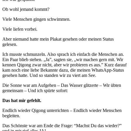
Ob wohl jemand kommt?
Vie­le Men­schen gin­gen schwimmen.
Vie­le lie­fen vorbei.
Aber nie­mand hat­te mein Pla­kat gese­hen oder mei­nen Sta­tus
gelesen.
Ich muss­te schmun­zeln. Also sprach ich ein­fach die Men­schen an.
Ein Paar blieb ste­hen. „Ja”, sag­ten sie, „wir machen gern mit. Wir
ken­nen Qigong zwar nicht, aber wir pro­bie­ren es aus.” Kurz dar­auf
kam noch eine lie­be Bekann­te dazu, die mei­nen Whats­App-Sta­tus
gese­hen hat­te. Und so stan­den wir zu viert am See.
Die Son­ne war am Auf­ge­hen – Das Was­ser glit­zer­te – Wir übten
gemein­sam – Und ich spür­te sofort:
Das hat mir gefehlt.
End­lich wie­der Qigong unter­rich­ten – End­lich wie­der Men­schen
begleiten.
Das Schöns­te war am Ende die Fra­ge: “Machst Du das wie­der?”
und in mir rief alles JA!