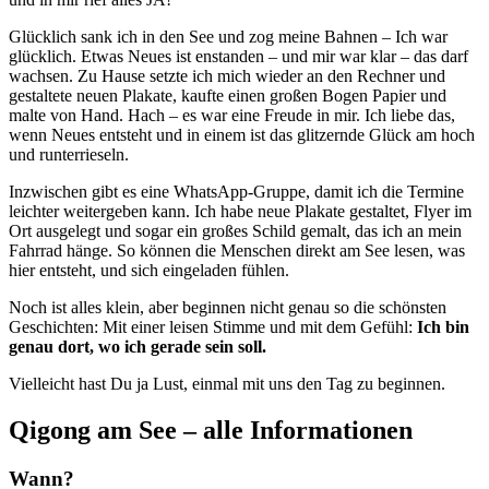
Glück­lich sank ich in den See und zog mei­ne Bah­nen – Ich war
glück­lich. Etwas Neu­es ist enstan­den – und mir war klar – das darf
wach­sen. Zu Hau­se setz­te ich mich wie­der an den Rech­ner und
gestal­te­te neu­en Pla­ka­te, kauf­te einen gro­ßen Bogen Papier und
mal­te von Hand. Hach – es war eine Freu­de in mir. Ich lie­be das,
wenn Neu­es ent­steht und in einem ist das glit­zern­de Glück am hoch
und runterrieseln.
Inzwi­schen gibt es eine Whats­App-Grup­pe, damit ich die Ter­mi­ne
leich­ter wei­ter­ge­ben kann. Ich habe neue Pla­ka­te gestal­tet, Fly­er im
Ort aus­ge­legt und sogar ein gro­ßes Schild gemalt, das ich an mein
Fahr­rad hän­ge. So kön­nen die Men­schen direkt am See lesen, was
hier ent­steht, und sich ein­ge­la­den fühlen.
Noch ist alles klein, aber begin­nen nicht genau so die schöns­ten
Geschich­ten: Mit einer lei­sen Stim­me und mit dem Gefühl:
Ich bin
genau dort, wo ich gera­de sein soll.
Viel­leicht hast Du ja Lust, ein­mal mit uns den Tag zu beginnen.
Qigong am See – alle Informationen
Wann?