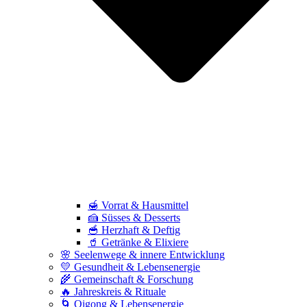
🍯 Vorrat & Hausmittel
🍰 Süsses & Desserts
🥣 Herzhaft & Deftig
🥤 Getränke & Elixiere
🌸 Seelenwege & innere Entwicklung
💛 Gesundheit & Lebensenergie
🌾 Gemeinschaft & Forschung
🔥 Jahreskreis & Rituale
🌀 Qigong & Lebensenergie