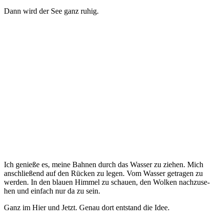
Dann wird der See ganz ruhig.
Ich genie­ße es, mei­ne Bah­nen durch das Was­ser zu zie­hen. Mich
anschlie­ßend auf den Rücken zu legen. Vom Was­ser getra­gen zu
wer­den. In den blau­en Him­mel zu schau­en, den Wol­ken nach­zu­se­
hen und ein­fach nur da zu sein.
Ganz im Hier und Jetzt. Genau dort ent­stand die Idee.