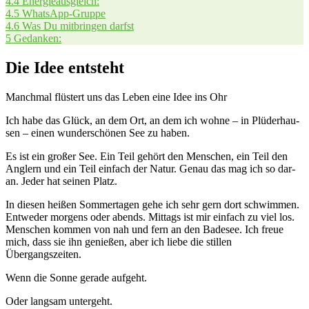
4.4
Ener­gie­aus­gleich:
4.5
Whats­App-Grup­pe
4.6
Was Du mit­brin­gen darfst
5
Gedan­ken:
Die Idee entsteht
Manch­mal flüs­tert uns das Leben eine Idee ins Ohr
Ich habe das Glück, an dem Ort, an dem ich woh­ne – in Plü­der­hau­
sen – einen wun­der­schö­nen See zu haben.
Es ist ein gro­ßer See. Ein Teil gehört den Men­schen, ein Teil den
Ang­lern und ein Teil ein­fach der Natur. Genau das mag ich so dar­
an. Jeder hat sei­nen Platz.
In die­sen hei­ßen Som­mer­ta­gen gehe ich sehr gern dort schwim­men.
Ent­we­der mor­gens oder abends. Mit­tags ist mir ein­fach zu viel los.
Men­schen kom­men von nah und fern an den Bade­see. Ich freue
mich, dass sie ihn genie­ßen, aber ich lie­be die stil­len
Übergangszeiten.
Wenn die Son­ne gera­de aufgeht.
Oder lang­sam untergeht.