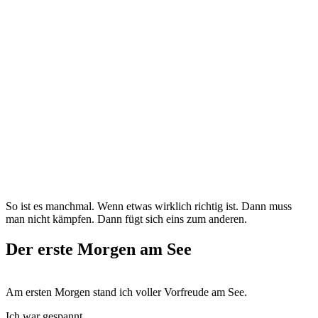
So ist es manch­mal. Wenn etwas wirk­lich rich­tig ist. Dann muss
man nicht kämp­fen. Dann fügt sich eins zum anderen.
Der erste Morgen am See
Am ers­ten Mor­gen stand ich vol­ler Vor­freu­de am See.
Ich war gespannt.