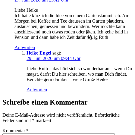
Lie­be Heike
Ich hat­te kürz­lich die Idee von einem Gar­ten­stamm­tisch. Am
Mor­gen bei Kaf­fee und Tee draus­sen im Gar­ten plau­dern,
aus­tau­schen, genies­sen und bewun­dern. Wer möch­te kann
anschlies­send noch etwas roden oder jäten. Ich gehe bald in
Pen­si­on und dann habe ich Zeit dafür 🤗. lg Ruth
Antworten
Heike Engel
sagt:
29. Juni 2026 um 09:44 Uhr
Lie­be Ruth – das hört sich so wun­der­bar an – wenn Du
magst, darfst Du hier schrei­ben, wo man Dich fin­det.
Berich­te gern dar­über – vie­le Grü­ße Heike
Antworten
Schreibe einen Kommentar
Deine E-Mail-Adresse wird nicht veröffentlicht.
Erforderliche
Felder sind mit
*
markiert
Kommentar
*