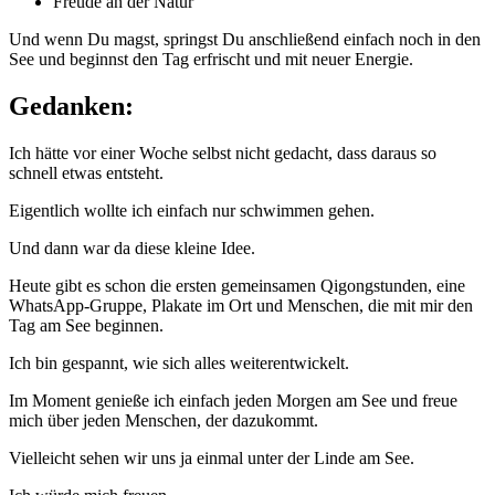
Freu­de an der Natur
Und wenn Du magst, springst Du anschlie­ßend ein­fach noch in den
See und beginnst den Tag erfrischt und mit neu­er Energie.
Gedanken
:
Ich hät­te vor einer Woche selbst nicht gedacht, dass dar­aus so
schnell etwas entsteht.
Eigent­lich woll­te ich ein­fach nur schwim­men gehen.
Und dann war da die­se klei­ne Idee.
Heu­te gibt es schon die ers­ten gemein­sa­men Qigong­stun­den, eine
Whats­App-Grup­pe, Pla­ka­te im Ort und Men­schen, die mit mir den
Tag am See beginnen.
Ich bin gespannt, wie sich alles weiterentwickelt.
Im Moment genie­ße ich ein­fach jeden Mor­gen am See und freue
mich über jeden Men­schen, der dazukommt.
Viel­leicht sehen wir uns ja ein­mal unter der Lin­de am See.