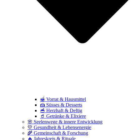
🍯 Vorrat & Hausmittel
🍰 Süsses & Desserts
🥣 Herzhaft & Deftig
🥤 Getränke & Elixiere
🌸 Seelenwege & innere Entwicklung
💛 Gesundheit & Lebensenergie
🌾 Gemeinschaft & Forschung
🔥 Jahreskreis & Rituale