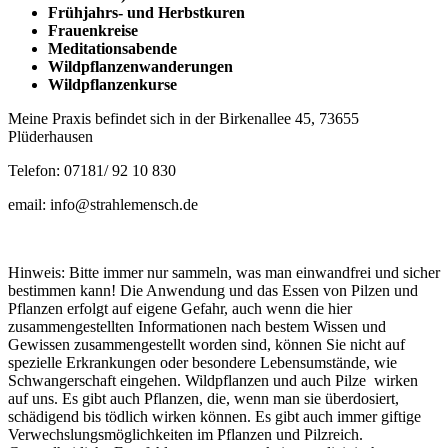
Früh­jahrs- und Herbstkuren
Frau­en­krei­se
Medi­ta­ti­ons­aben­de
Wild­pflan­zen­wan­de­run­gen
Wild­pflan­zen­kur­se
Mei­ne Pra­xis befin­det sich in der Bir­ken­al­lee 45, 73655
Plüderhausen
Tele­fon: 07181/ 92 10 830
email: info@strahlemensch.de
Hinweis: Bitte immer nur sammeln, was man einwandfrei und sicher
bestimmen kann! Die Anwendung und das Essen von Pilzen und
Pflanzen erfolgt auf eigene Gefahr, auch wenn die hier
zusammengestellten Informationen nach bestem Wissen und
Gewissen zusammengestellt worden sind, können Sie nicht auf
spezielle Erkrankungen oder besondere Lebensumstände, wie
Schwangerschaft eingehen. Wildpflanzen und auch Pilze wirken
auf uns. Es gibt auch Pflanzen, die, wenn man sie überdosiert,
schädigend bis tödlich wirken können. Es gibt auch immer giftige
Verwechslungsmöglichkeiten im Pflanzen und Pilzreich.