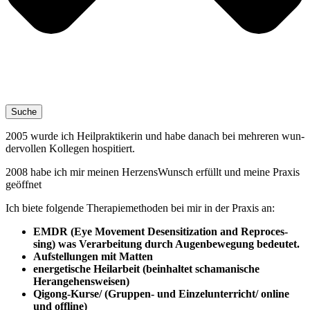
Suche
2005 wur­de ich Heil­prak­ti­ke­rin und habe danach bei meh­re­ren wun­
der­vol­len Kol­le­gen hospitiert.
2008 habe ich mir mei­nen Her­zens­Wunsch erfüllt und mei­ne Pra­xis
geöffnet
Ich bie­te fol­gen­de The­ra­pie­me­tho­den bei mir in der Pra­xis an:
EMDR (Eye Move­ment Desen­si­tiza­ti­on and Repro­ces­
sing) was Ver­ar­bei­tung durch Augen­be­we­gung bedeutet.
Auf­stel­lun­gen mit Matten
ener­ge­ti­sche Heil­ar­beit (beinhal­tet scha­ma­ni­sche
Herangehensweisen)
Qigong-Kur­se/ (Grup­pen- und Einzelunterricht/ online
und offline)