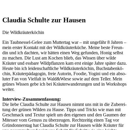
Claudia Schulte zur Hausen
Die Wild­kräu­ter­kö­chin
Ein Taub­nes­sel-Gelee zum Mut­ter­tag war – mit unge­fähr 8 Jah­ren –
mein ers­ter Kon­takt mit der Wild­kräu­ter­kü­che. Mei­ne bes­te Freun­
din und ich dach­ten, wir hät­ten einen Weg gefun­den, Honig selbst
zu machen. Die Lust am Kochen blieb, das Wis­sen über wil­de
Kräu­ter und ess­ba­re Wild­pflan­zen kam erst eini­ge Jah­re spä­ter dazu.
Heu­te bin ich lei­den­schaft­li­che Wild­kräu­ter­kö­chin, Buch­sta­ben­kö­
chin, Kräu­ter­päd­ago­gin, freie Autorin, Foo­die, Yogi­ni und ein abso­
lu­ter Fan von Viel­falt in Wald&Wiese sowie auf dem Tel­ler. Mein
grü­nes Wis­sen gebe ich bei Kräu­t­er­wan­de­run­gen und in Work­shops
weiter.
Inter­view-Zusam­men­fas­sung:
Die lie­be Clau­dia Schul­te zur Hau­sen nimmt uns mit in die Zube­rei­
tung der grü­nen Wil­den zu Hau­se. Tipps und Tricks wie man mit
Geschmack und Tex­tur spielt um den eige­nen und den Gau­men der
Mit­es­ser vom Genuss zu über­zeu­gen. Recht­zei­tig einen Tag vor
Grün­don­ners­tag hat Clau­dia Schul­te zur Hau­sen wil­de Kräu­ter für