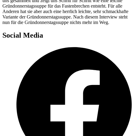
uns gesam­melt und zeigt uns Schritt für Schritt wie eine leich­te
Grün­don­ners­tags­sup­pe für das Fas­ten­bre­chen ent­steht. Für alle
Ande­ren hat sie aber auch eine herr­lich leich­te, sehr schmack­haf­te
Vari­an­te der Grün­don­ners­tags­sup­pe. Nach die­sem Inter­view steht
nun für die Grün­don­ners­tags­sup­pe nichts mehr im Weg.
Social Media