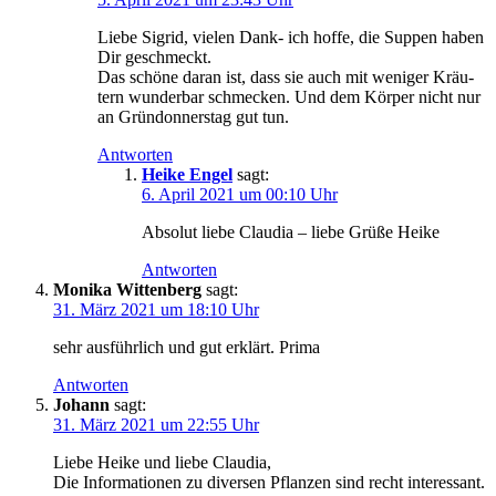
Lie­be Sig­rid, vie­len Dank- ich hof­fe, die Sup­pen haben
Dir geschmeckt.
Das schö­ne dar­an ist, dass sie auch mit weni­ger Kräu­
tern wun­der­bar schme­cken. Und dem Kör­per nicht nur
an Grün­don­ners­tag gut tun.
Antworten
Heike Engel
sagt:
6. April 2021 um 00:10 Uhr
Abso­lut lie­be Clau­dia – lie­be Grü­ße Heike
Antworten
Monika Wittenberg
sagt:
31. März 2021 um 18:10 Uhr
sehr aus­führ­lich und gut erklärt. Prima
Antworten
Johann
sagt:
31. März 2021 um 22:55 Uhr
Lie­be Hei­ke und lie­be Claudia,
Die Infor­ma­tio­nen zu diver­sen Pflan­zen sind recht inter­es­sant.