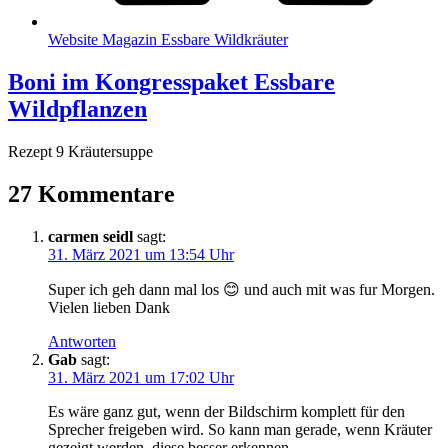
Web­site Maga­zin Ess­ba­re Wildkräuter
Boni im Kongresspaket Essbare
Wildpflanzen
Rezept 9 Kräutersuppe
27 Kommentare
carmen seidl
sagt:
31. März 2021 um 13:54 Uhr
Super ich geh dann mal los 😊 und auch mit was fur Mor­gen.
Vie­len lie­ben Dank
Antworten
Gab
sagt:
31. März 2021 um 17:02 Uhr
Es wäre ganz gut, wenn der Bild­schirm kom­plett für den
Spre­cher frei­ge­ben wird. So kann man gera­de, wenn Kräu­ter
gezeigt wer­den, die­se bes­ser erkennen.