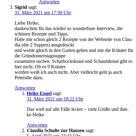
Antworten
Sigrid
sagt:
31. März 2021 um 17:30 Uhr
Lie­be Heike,
dan­ke­schön für das wie­der so wun­der­ba­re Inter­view, die
schö­nen Rezep­te und Tipps.
Habe mir schon gleich 2 Rezep­te von der Web­sei­te von Clau­
dia (die 2 Sup­pen) ausgedruckt
und wer­de gleich in den Gar­ten gehen und mir die Kräu­ter für
die Gründonnerstagssuppe
zusam­men suchen. Schar­bocks­kraut und Schaum­kraut gibt es
hier nicht. Ob es 9 Kräuter
wer­den weiß ich auch nicht. Aber viel­leicht geht ja auch
Peter­si­lie dazu.
Antworten
Heike Engel
sagt:
31. März 2021 um 18:22 Uhr
Das wird auf alle Fäl­le lecker – vie­le Grü­ße und dan­
ke Heike
Antworten
Claudia Schulte zur Hausen
sagt:
5. April 2021 um 23:43 Uhr