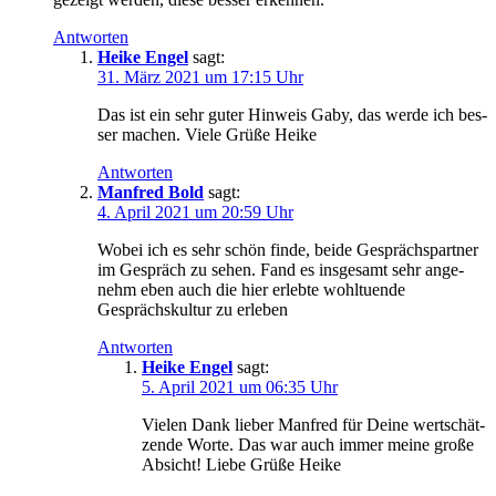
Antworten
Heike Engel
sagt:
31. März 2021 um 17:15 Uhr
Das ist ein sehr guter Hin­weis Gaby, das wer­de ich bes­
ser machen. Vie­le Grü­ße Heike
Antworten
Manfred Bold
sagt:
4. April 2021 um 20:59 Uhr
Wobei ich es sehr schön fin­de, bei­de Gesprächs­part­ner
im Gespräch zu sehen. Fand es ins­ge­samt sehr ange­
nehm eben auch die hier erleb­te wohl­tu­en­de
Gesprächs­kul­tur zu erleben
Antworten
Heike Engel
sagt:
5. April 2021 um 06:35 Uhr
Vie­len Dank lie­ber Man­fred für Dei­ne wert­schät­
zen­de Wor­te. Das war auch immer mei­ne gro­ße
Absicht! Lie­be Grü­ße Heike