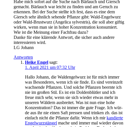
Habe mich sofort auf die Suche nach Bär­lauch und Giersch
gemacht. Bär­lauch war leicht zu fin­den und am Geruch zu
erken­nen. Bei der Suche stell­te ich fest, dass es eine dem
Giersch sehr ähn­lich sehen­de Pflan­ze gibt: Wald-Engel­wurz
oder Wald-Brust­wurz (Ange­li­ca syl­vestris), die soll aber gif­tig
wir­ken, wenn man sie in hoher Kon­zen­tra­ti­on kon­su­miert.
Wie ist die Mei­nung einer Fach­frau dazu?
Dan­ke für eine klä­ren­de Ant­wort, die sicher auch ande­re
inter­es­sie­ren wird.
LG Johann
Antworten
Heike Engel
sagt:
1. April 2021 um 07:32 Uhr
Hal­lo Johann, die Wal­den­gel­wurz ist für mich immer
was Beson­de­res, wenn ich sie fin­de. Es sind ver­ein­zelt
wach­sen­de Pflan­zen. Und sol­che Pflan­zen beern­te ich
nie im gro­ßen Stil. Es ist ein Dol­den­blüt­ler und ich
freue mich sehr, wenn sie sich wie­der etwas mehr in
unse­ren Wäl­dern aus­brei­tet. Was ist nun eine hohe
Kon­zen­tra­ti­on? Das ist immer die gute Fra­ge. Ich wür­
de aus ihr nie einen Saft pres­sen und trin­ken zb. das ist
ein­fach nicht die Pflan­ze dafür. Wenn ich mir
kan­dier­te
Engel­wurz­stän­gel
mache und immer mal wie­der davon