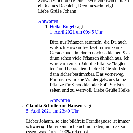
Schwarz­erlen und klei­nen Wei­den­bü­schen, dazu
ein klei­nes Bäch­lein, Brenn­nes­seln udgl.
Lie­be Grü­ße Johann
Antworten
Heike Engel
sagt:
1. April 2021 um 09:45 Uhr
Bit­te nur Pflan­zen sam­meln, die Du auch
wirk­lich ein­wand­frei bestim­men kannst.
Gera­de auch in einem noch so klei­nen Sta­
di­um sehen vie­le Pflan­zen ähn­lich aus. Ich
wür­de im ers­ten Jahr die Pflan­ze “beglei­
ten” und betrach­ten. In der Blü­te sind sie
dann sicher bestimm­bar. Das vor­ne­weg.
Für mich wäre die Wal­den­gel­wurz kei­ne
Pflan­ze für Smoothie oder Saft. Sie ist zu
sel­ten und zu wert­voll. Lie­be Grü­ße Heike
Antworten
Claudia Schulte zur Hausen
sagt:
5. April 2021 um 23:49 Uhr
Lie­ber Johann, so eine bild­freie Fern­dia­gno­se ist immer
schwie­rig. Daher kann ich auch nur raten, nur das zu
essen, was Du zu 100% erkennst.