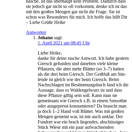
nasche, ist das über­haupt kein Pro­blem. Dadurch dass
sie jedoch gar nicht so oft vor­kommt, den­ke ich ist das
mit den gro­ßen Men­gen gar nicht die Fra­ge. Sie ist
schon was Beson­de­res für mich. Ich hof­fe das hilft Dir
– Lie­be Grü­ße Heike
Antworten
Johann
sagt:
1. April 2021 um 08:45 Uhr
Lie­be Heike,
dan­ke für dei­ne rasche Ant­wort. Ich habe ges­tern
Giersch gefun­den und dane­ben vie­le klei­ne
Pflan­zen, die aber mehr Blät­ter (so 3–7) hat­ten
als die drei beim Giersch. Der Geiß­fuß am Stie­
len­de ist gleich wie der beim Giersch. Beim
Nach­schla­gen im Bestim­mungs­buch fand ich die
Aus­sa­ge, dass es Wal­den­gel­wurz ist und dass
die­se Pflan­ze gif­tig sein soll. Kann man sie
gemein­sam wie Giersch z.B. in einem Smoothie
oder aus­ge­presst kon­su­mie­ren? Da braucht man
ja doch 1–2 Hand voll Blät­ter. Was mit gro­ßen
Men­gen gemeint war, ist mir auch unklar. Der
Fund­ort war ein brach lie­gen­des, abschüs­si­ges
Stück Wie­se mit ein paar auf­wach­sen­den