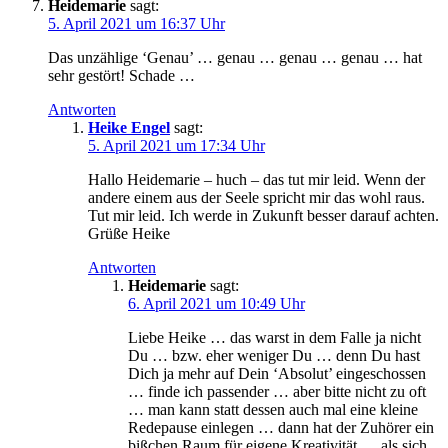
Heidemarie
sagt:
5. April 2021 um 16:37 Uhr
Das unzäh­li­ge ‘Genau’ … genau … genau … genau … hat
sehr gestört! Schade …
Antworten
Heike Engel
sagt:
5. April 2021 um 17:34 Uhr
Hal­lo Hei­de­ma­rie – huch – das tut mir leid. Wenn der
ande­re einem aus der See­le spricht mir das wohl raus.
Tut mir leid. Ich wer­de in Zukunft bes­ser dar­auf ach­ten.
Grü­ße Heike
Antworten
Heidemarie
sagt:
6. April 2021 um 10:49 Uhr
Lie­be Hei­ke … das warst in dem Fal­le ja nicht
Du … bzw. eher weni­ger Du … denn Du hast
Dich ja mehr auf Dein ‘Abso­lut’ ein­ge­schos­sen
… fin­de ich pas­sen­der … aber bit­te nicht zu oft
… man kann statt des­sen auch mal eine klei­ne
Rede­pau­se ein­le­gen … dann hat der Zuhö­rer ein
biß­chen Raum für eige­ne Krea­ti­vi­tät … als sich