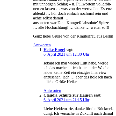
mit unnö­ti­gen Schlag – u. Füll­wör­tern voll­dröh­
nen zu las­sen … was von der wert­vol­len Essenz
ablenkt … hör doch ein­fach noch­mal rein und
ach­te selbst darauf …
ansons­ten war Dein Kon­greß ‘abso­lu­te’ Spit­ze
… alle Hoch­ach­tung! … dan­ke … wei­ter so!!!
Ganz lie­be Grü­ße von der Kräu­ter­frau aus Berlin
Antworten
Heike Engel
sagt:
6. April 2021 um 12:30 Uhr
sobald ich mal wie­der Luft habe, wer­de
ich das machen – ich hat­te in der Woche
lei­der kei­ne Zeit ein ein­zi­ges Inter­view
anzu­se­hen, lach.….aber das hole ich nach
– lie­be Grü­ße Heike
Antworten
Claudia Schulte zur Hausen
sagt:
6. April 2021 um 21:15 Uhr
Lie­be Hei­de­ma­rie, dan­ke für die Rück­mel­
dung. Ich ver­su­che in Zukunft auch dar­auf