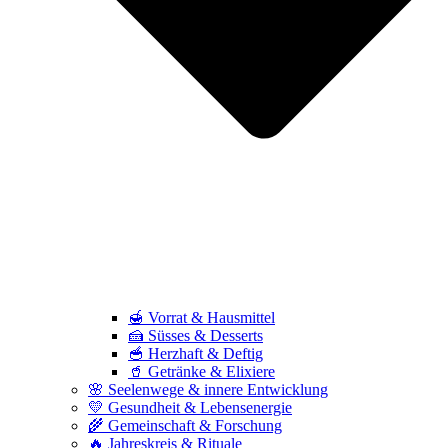
🍯 Vorrat & Hausmittel
🍰 Süsses & Desserts
🥣 Herzhaft & Deftig
🥤 Getränke & Elixiere
🌸 Seelenwege & innere Entwicklung
💛 Gesundheit & Lebensenergie
🌾 Gemeinschaft & Forschung
🔥 Jahreskreis & Rituale