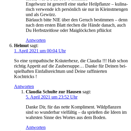
Engel­wurz ist gene­rell eine star­ke Heil­pflan­ze – kuli­na­
risch ver­wen­de ich per­sön­lich sie nur in Kleinst­men­gen
und als Gewürz.
Bär­lauch bit­te NIE über den Geruch bestim­men – denn
nach dem ers­ten Blatt rie­chen die Hän­de danach, auch
Du Herbst­zeit­lo­se oder Mai­glöck­chen pflückst
Antworten
Helmut
sagt:
1. April 2021 um 00:04 Uhr
So eine sym­pa­thi­sche Kräu­ter­he­xe, die Clau­dia !!! Hab schon
rich­tig Appe­tit auf die Zau­ber­sup­pe… Dan­ke für Dei­nen bei­
spiel­haf­ten Ein­falls­reich­tum und Dei­ne raf­fi­nier­ten
Kochtricks !
Antworten
Claudia Schulte zur Hausen
sagt:
5. April 2021 um 23:52 Uhr
Dan­ke Dir, für das net­te Kom­pli­ment. Wild­pflan­zen
sind so wun­der­bar viel­fäl­tig – da sprie­ßen die Ideen im
wahrs­ten Sin­ne des Wor­tes aus dem Boden.
Antworten