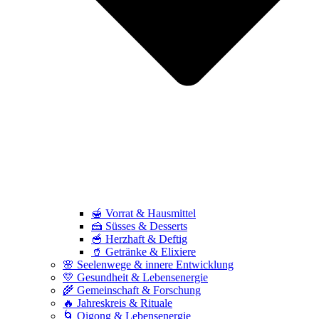
🍯 Vorrat & Hausmittel
🍰 Süsses & Desserts
🥣 Herzhaft & Deftig
🥤 Getränke & Elixiere
🌸 Seelenwege & innere Entwicklung
💛 Gesundheit & Lebensenergie
🌾 Gemeinschaft & Forschung
🔥 Jahreskreis & Rituale
🌀 Qigong & Lebensenergie