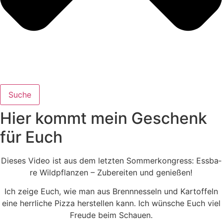
Suche
Hier kommt mein Geschenk
für Euch
Die­ses Video ist aus dem letz­ten Som­mer­kon­gress: Ess­ba­
re Wild­pflan­zen – Zube­rei­ten und genießen!
Ich zei­ge Euch, wie man aus Brenn­nes­seln und Kar­tof­feln
eine herr­li­che Piz­za her­stel­len kann. Ich wün­sche Euch viel
Freu­de beim Schauen.