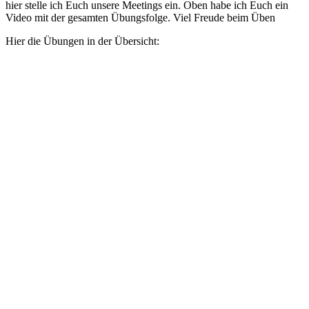
hier stel­le ich Euch unse­re Mee­tings ein. Oben habe ich Euch ein
Video mit der gesam­ten Übungs­fol­ge.
Viel Freu­de beim Üben
Hier die Übun­gen in der Übersicht: