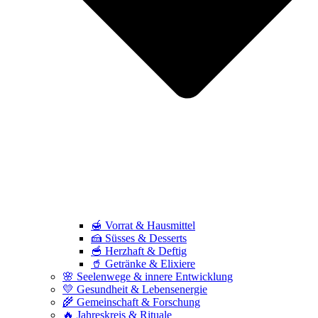
🍯 Vorrat & Hausmittel
🍰 Süsses & Desserts
🥣 Herzhaft & Deftig
🥤 Getränke & Elixiere
🌸 Seelenwege & innere Entwicklung
💛 Gesundheit & Lebensenergie
🌾 Gemeinschaft & Forschung
🔥 Jahreskreis & Rituale