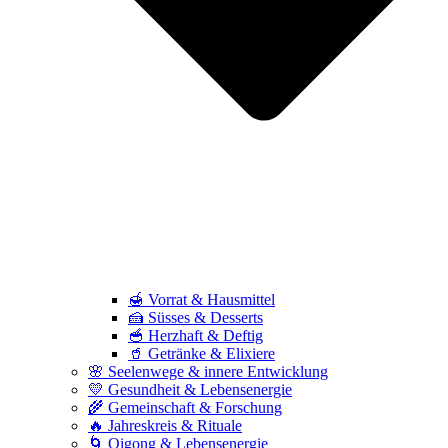
🍯 Vorrat & Hausmittel
🍰 Süsses & Desserts
🥣 Herzhaft & Deftig
🥤 Getränke & Elixiere
🌸 Seelenwege & innere Entwicklung
💛 Gesundheit & Lebensenergie
🌾 Gemeinschaft & Forschung
🔥 Jahreskreis & Rituale
🌀 Qigong & Lebensenergie