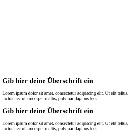
Gib hier deine Überschrift ein
Lorem ipsum dolor sit amet, con­sec­te­tur adi­pi­scing elit. Ut elit tel­lus,
luc­tus nec ullam­cor­per mat­tis, pul­vi­nar dapi­bus leo.
Gib hier deine Überschrift ein
Lorem ipsum dolor sit amet, con­sec­te­tur adi­pi­scing elit. Ut elit tel­lus,
luc­tus nec ullam­cor­per mat­tis, pul­vi­nar dapi­bus leo.