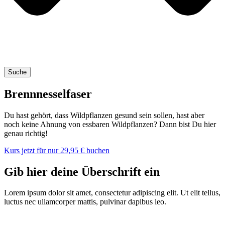
Suche
Brennnesselfaser
Du hast gehört, dass Wild­pflan­zen gesund sein sol­len, hast aber
noch kei­ne Ahnung von ess­ba­ren Wild­pflan­zen? Dann bist Du hier
genau richtig!
Kurs jetzt für nur 29,95 € buchen
Gib hier deine Überschrift ein
Lorem ipsum dolor sit amet, con­sec­te­tur adi­pi­scing elit. Ut elit tel­lus,
luc­tus nec ullam­cor­per mat­tis, pul­vi­nar dapi­bus leo.