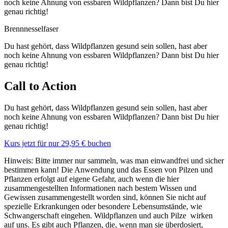
noch kei­ne Ahnung von ess­ba­ren Wild­pflan­zen? Dann bist Du hier
genau richtig!
Brenn­nes­sel­fa­ser
Du hast gehört, dass Wild­pflan­zen gesund sein sol­len, hast aber
noch kei­ne Ahnung von ess­ba­ren Wild­pflan­zen? Dann bist Du hier
genau richtig!
Call to Action
Du hast gehört, dass Wild­pflan­zen gesund sein sol­len, hast aber
noch kei­ne Ahnung von ess­ba­ren Wild­pflan­zen? Dann bist Du hier
genau richtig!
Kurs jetzt für nur 29,95 € buchen
Hinweis: Bitte immer nur sammeln, was man einwandfrei und sicher
bestimmen kann! Die Anwendung und das Essen von Pilzen und
Pflanzen erfolgt auf eigene Gefahr, auch wenn die hier
zusammengestellten Informationen nach bestem Wissen und
Gewissen zusammengestellt worden sind, können Sie nicht auf
spezielle Erkrankungen oder besondere Lebensumstände, wie
Schwangerschaft eingehen. Wildpflanzen und auch Pilze wirken
auf uns. Es gibt auch Pflanzen, die, wenn man sie überdosiert,