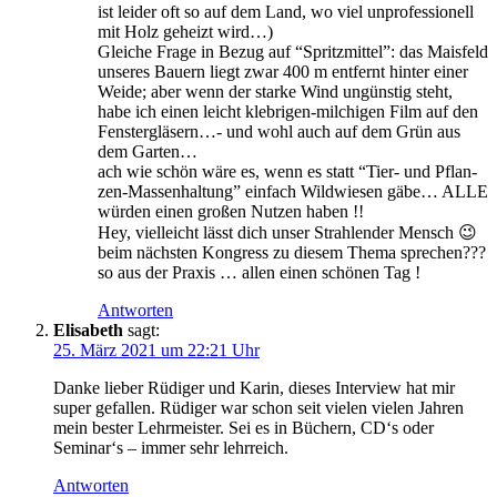
ist lei­der oft so auf dem Land, wo viel unpro­fes­sio­nell
mit Holz geheizt wird…)
Glei­che Fra­ge in Bezug auf “Spritz­mit­tel”: das Mais­feld
unse­res Bau­ern liegt zwar 400 m ent­fernt hin­ter einer
Wei­de; aber wenn der star­ke Wind ungüns­tig steht,
habe ich einen leicht kleb­ri­gen-mil­chi­gen Film auf den
Fens­ter­glä­sern…- und wohl auch auf dem Grün aus
dem Garten…
ach wie schön wäre es, wenn es statt “Tier- und Pflan­
zen-Mas­sen­hal­tung” ein­fach Wild­wie­sen gäbe… ALLE
wür­den einen gro­ßen Nut­zen haben !!
Hey, viel­leicht lässt dich unser Strah­len­der Mensch 😉
beim nächs­ten Kon­gress zu die­sem The­ma spre­chen???
so aus der Pra­xis … allen einen schö­nen Tag !
Antworten
Elisabeth
sagt:
25. März 2021 um 22:21 Uhr
Dan­ke lie­ber Rüdi­ger und Karin, die­ses Inter­view hat mir
super gefal­len. Rüdi­ger war schon seit vie­len vie­len Jah­ren
mein bes­ter Lehr­meis­ter. Sei es in Büchern, CD‘s oder
Seminar‘s – immer sehr lehrreich.
Antworten