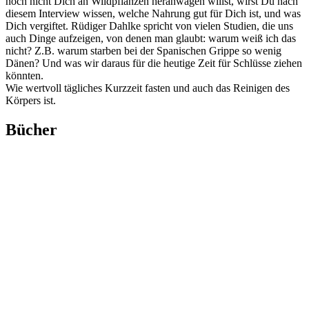
noch nicht Dich an Wild­pflan­zen her­an­wa­gen willst, wirst Du nach
die­sem Inter­view wis­sen, wel­che Nah­rung gut für Dich ist, und was
Dich ver­gif­tet. Rüdi­ger Dah­l­ke spricht von vie­len Stu­di­en, die uns
auch Din­ge auf­zei­gen, von denen man glaubt: war­um weiß ich das
nicht? Z.B. war­um star­ben bei der Spa­ni­schen Grip­pe so wenig
Dänen? Und was wir dar­aus für die heu­ti­ge Zeit für Schlüs­se zie­hen
könn­ten.
Wie wert­voll täg­li­ches Kurz­zeit fas­ten und auch das Rei­ni­gen des
Kör­pers ist.
Bücher