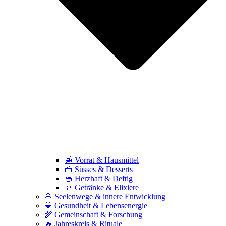
🍯 Vorrat & Hausmittel
🍰 Süsses & Desserts
🥣 Herzhaft & Deftig
🥤 Getränke & Elixiere
🌸 Seelenwege & innere Entwicklung
💛 Gesundheit & Lebensenergie
🌾 Gemeinschaft & Forschung
🔥 Jahreskreis & Rituale