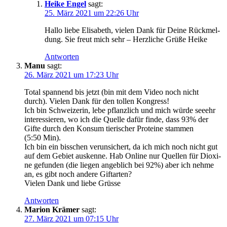
Heike Engel
sagt:
25. März 2021 um 22:26 Uhr
Hal­lo lie­be Eli­sa­beth, vie­len Dank für Dei­ne Rück­mel­
dung. Sie freut mich sehr – Herz­li­che Grü­ße Heike
Antworten
Manu
sagt:
26. März 2021 um 17:23 Uhr
Total span­nend bis jetzt (bin mit dem Video noch nicht
durch). Vie­len Dank für den tol­len Kongress!
Ich bin Schwei­ze­rin, lebe pflanz­lich und mich wür­de see­ehr
inter­es­sie­ren, wo ich die Quel­le dafür fin­de, dass 93% der
Gif­te durch den Kon­sum tie­ri­scher Pro­te­ine stam­men
(5:50 Min).
Ich bin ein biss­chen ver­un­si­chert, da ich mich noch nicht gut
auf dem Gebiet aus­ken­ne. Hab Online nur Quel­len für Dioxi­
ne gefun­den (die lie­gen angeb­lich bei 92%) aber ich neh­me
an, es gibt noch ande­re Giftarten?
Vie­len Dank und lie­be Grüsse
Antworten
Marion Krämer
sagt:
27. März 2021 um 07:15 Uhr