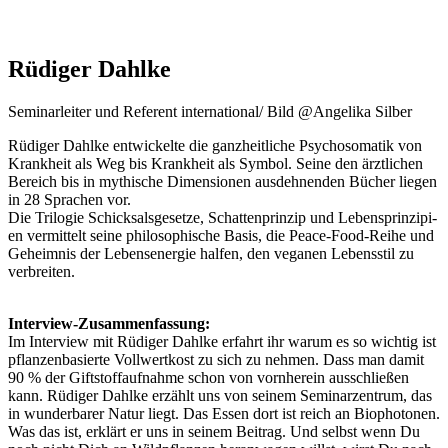
Rüdiger Dahlke
Semi­nar­lei­ter und Refe­rent international/ Bild @Angelika Silber
Rüdi­ger Dah­l­ke ent­wi­ckel­te die ganz­heit­li­che Psy­cho­so­ma­tik von
Krank­heit als Weg bis Krank­heit als Sym­bol. Sei­ne den ärzt­li­chen
Bereich bis in mythi­sche Dimen­sio­nen aus­deh­nen­den Bücher lie­gen
in 28 Spra­chen vor.
Die Tri­lo­gie Schick­sals­ge­set­ze, Schat­ten­prin­zip und Lebens­prin­zi­pi­
en ver­mit­telt sei­ne phi­lo­so­phi­sche Basis, die Peace-Food-Rei­he und
Geheim­nis der Lebens­en­er­gie hal­fen, den vega­nen Lebens­stil zu
verbreiten.
Inter­view-Zusam­men­fas­sung:
Im Inter­view mit Rüdi­ger Dah­l­ke erfahrt ihr war­um es so wich­tig ist
pflan­zen­ba­sier­te Voll­wert­kost zu sich zu neh­men. Dass man damit
90 % der Gift­stoff­auf­nah­me schon von vorn­her­ein aus­schlie­ßen
kann. Rüdi­ger Dah­l­ke erzählt uns von sei­nem Semi­nar­zen­trum, das
in wun­der­ba­rer Natur liegt. Das Essen dort ist reich an Bio­pho­to­nen.
Was das ist, erklärt er uns in sei­nem Bei­trag. Und selbst wenn Du