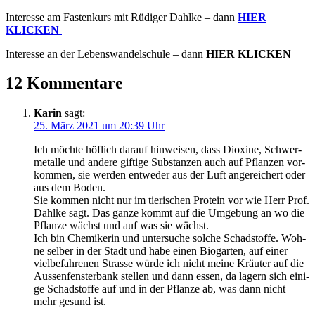
Inter­es­se am Fas­ten­kurs mit Rüdi­ger Dah­l­ke – dann
HIER
KLICKEN
Inter­es­se an der Lebens­wan­del­schu­le – dann
HIER KLICKEN
12 Kommentare
Karin
sagt:
25. März 2021 um 20:39 Uhr
Ich möch­te höf­lich dar­auf hin­wei­sen, dass Dioxi­ne, Schwer­
me­tal­le und ande­re gif­ti­ge Sub­stan­zen auch auf Pflan­zen vor­
kom­men, sie wer­den ent­we­der aus der Luft ange­rei­chert oder
aus dem Boden.
Sie kom­men nicht nur im tie­ri­schen Pro­te­in vor wie Herr Prof.
Dah­l­ke sagt. Das gan­ze kommt auf die Umge­bung an wo die
Pflan­ze wächst und auf was sie wächst.
Ich bin Che­mi­ke­rin und unter­su­che sol­che Schad­stof­fe. Woh­
ne sel­ber in der Stadt und habe einen Bio­gar­ten, auf einer
viel­be­fah­re­nen Stras­se wür­de ich nicht mei­ne Kräu­ter auf die
Aus­sen­fens­ter­bank stel­len und dann essen, da lagern sich eini­
ge Schad­stof­fe auf und in der Pflan­ze ab, was dann nicht
mehr gesund ist.