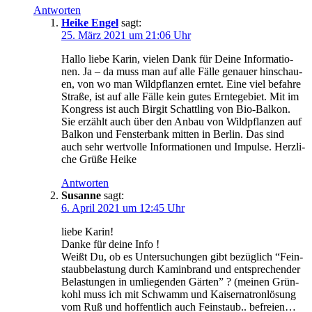
Antworten
Heike Engel
sagt:
25. März 2021 um 21:06 Uhr
Hal­lo lie­be Karin, vie­len Dank für Dei­ne Infor­ma­tio­
nen. Ja – da muss man auf alle Fäl­le genau­er hin­schau­
en, von wo man Wild­pflan­zen ern­tet. Eine viel befah­re
Stra­ße, ist auf alle Fäl­le kein gutes Ern­te­ge­biet. Mit im
Kon­gress ist auch Bir­git Schatt­ling von Bio-Bal­kon.
Sie erzählt auch über den Anbau von Wild­pflan­zen auf
Bal­kon und Fens­ter­bank mit­ten in Ber­lin. Das sind
auch sehr wert­vol­le Infor­ma­tio­nen und Impul­se. Herz­li­
che Grü­ße Heike
Antworten
Susanne
sagt:
6. April 2021 um 12:45 Uhr
lie­be Karin!
Dan­ke für dei­ne Info !
Weißt Du, ob es Unter­su­chun­gen gibt bezüg­lich “Fein­
staub­be­las­tung durch Kamin­brand und ent­spre­chen­der
Belas­tun­gen in umlie­gen­den Gär­ten” ? (mei­nen Grün­
kohl muss ich mit Schwamm und Kai­ser­na­tron­lö­sung
vom Ruß und hof­fent­lich auch Fein­staub.. befrei­en…