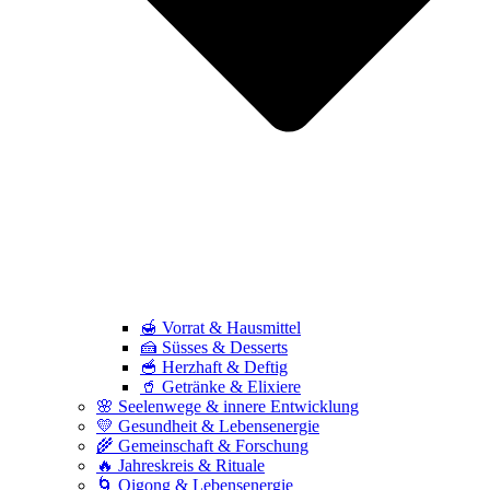
🍯 Vorrat & Hausmittel
🍰 Süsses & Desserts
🥣 Herzhaft & Deftig
🥤 Getränke & Elixiere
🌸 Seelenwege & innere Entwicklung
💛 Gesundheit & Lebensenergie
🌾 Gemeinschaft & Forschung
🔥 Jahreskreis & Rituale
🌀 Qigong & Lebensenergie