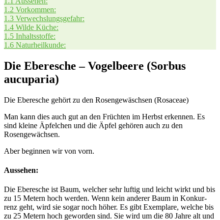
1.1
Aus­se­hen:
1.2
Vor­kom­men:
1.3
Ver­wechs­lungs­ge­fahr:
1.4
Wil­de Küche:
1.5
Inhalts­stof­fe:
1.6
Natur­heil­kun­de:
Die Eberesche – Vogelbeere (Sorbus
aucuparia)
Die Eber­esche gehört zu den Rosen­ge­wäsch­sen (Rosaceae)
Man kann dies auch gut an den Früch­ten im Herbst erken­nen. Es
sind klei­ne Äpfel­chen und die Äpfel gehö­ren auch zu den
Rosengewächsen.
Aber begin­nen wir von vorn.
Aussehen:
Die Eber­esche ist Baum, wel­cher sehr luf­tig und leicht wirkt und bis
zu 15 Metern hoch wer­den. Wenn kein ande­rer Baum in Kon­kur­
renz geht, wird sie sogar noch höher. Es gibt Exem­pla­re, wel­che bis
zu 25 Metern hoch gewor­den sind. Sie wird um die 80 Jah­re alt und