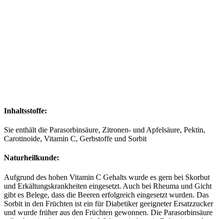
Inhaltsstoffe:
Sie ent­hält die Para­sor­bin­säu­re, Zitro­nen- und Apfel­säu­re, Pek­tin,
Caro­ti­no­ide, Vit­amin C, Gerb­stof­fe und Sorbit
Naturheilkunde:
Auf­grund des hohen Vit­amin C Gehalts wur­de es gern bei Skor­but
und Erkäl­tungs­krank­hei­ten ein­ge­setzt. Auch bei Rheu­ma und Gicht
gibt es Bele­ge, dass die Bee­ren erfolg­reich ein­ge­setzt wur­den. Das
Sor­bit in den Früch­ten ist ein für Dia­be­ti­ker geeig­ne­ter Ersatz­zu­cker
und wur­de frü­her aus den Früch­ten gewon­nen. Die Para­sor­bin­säu­re