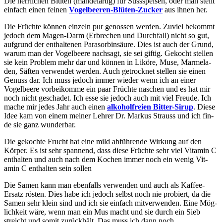
Die herr­li­chen Blü­ten (man­del­ar­tig) für Süss­spei­sen, oder man stellt
ein­fach einen fei­nen
Vogel­bee­ren-Blü­ten-Zucker
aus ihnen her.
Die Früch­te kön­nen ein­zeln pur genos­sen wer­den. Zuviel bekommt
jedoch dem Magen-Darm (Erbre­chen und Durch­fall) nicht so gut,
auf­grund der ent­hal­te­nen Para­sor­bin­säu­re. Dies ist auch der Grund,
war­um man der Vogel­bee­re nach­sagt, sie sei gif­tig. Gekocht stel­len
sie kein Pro­blem mehr dar und kön­nen in Likö­re, Muse, Mar­me­la­
den, Säf­ten ver­wen­det wer­den. Auch getrock­net stel­len sie einen
Genuss dar. Ich muss jedoch immer wie­der wenn ich an einer
Vogel­bee­re vor­bei­kom­me ein paar Früch­te naschen und es hat mir
noch nicht gescha­det. Ich esse sie jedoch auch mit viel Freu­de. Ich
mache mir jedes Jahr auch einen
alko­hol­frei­en Bit­ter-Sirup
. Die­se
Idee kam von einem mei­ner Leh­rer Dr. Mar­kus Strauss und ich fin­
de sie ganz wunderbar.
Die gekoch­te Frucht hat eine mild abfüh­ren­de Wir­kung auf den
Kör­per. Es ist sehr span­nend, dass die­se Früch­te sehr viel Vit­amin C
ent­hal­ten und auch nach dem Kochen immer noch ein wenig Vit­
amin C ent­hal­ten sein sollen
Die Samen kann man eben­falls ver­wen­den und auch als Kaf­fee-
Ersatz rös­ten. Dies habe ich jedoch selbst noch nie pro­biert, da die
Samen sehr klein sind und ich sie ein­fach mit­ver­wen­den. Eine Mög­
lich­keit wäre, wenn man ein Mus macht und sie durch ein Sieb
streicht und somit zurück­hält. Das muss ich dann noch