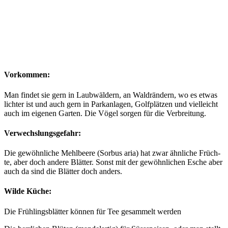
Vorkommen:
Man fin­det sie gern in Laub­wäl­dern, an Wald­rän­dern, wo es etwas
lich­ter ist und auch gern in Park­an­la­gen, Golf­plät­zen und viel­leicht
auch im eige­nen Gar­ten. Die Vögel sor­gen für die Verbreitung.
Verwechslungsgefahr:
Die gewöhn­li­che Mehl­bee­re (Sor­bus aria) hat zwar ähn­li­che Früch­
te, aber doch ande­re Blät­ter. Sonst mit der gewöhn­li­chen Esche aber
auch da sind die Blät­ter doch anders.
Wilde Küche:
Die Früh­lings­blät­ter kön­nen für Tee gesam­melt werden