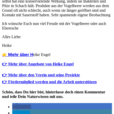
selbst hat eine kon­ser­vie­ren­de Wir­kung, indem sie Bak­te­ri­en und
Pil­ze in Schach hält. Pro­duk­te aus der Vogel­bee­re wer­den aus dem
Grund oft nicht schlecht, auch wenn sie län­ger geöff­net sind und
Kon­takt mit Sau­er­stoff haben. Sehr span­nen­de eige­ne Beobachtung
Ich wün­sche Euch nun viel Freu­de mit der Vogel­bee­re oder auch
Eberesche
Alles Lie­be
Hei­ke
👉 Mehr über H
eike Engel
👉 Mehr über Angebote von Heike Engel
👉 Mehr über den Verein und seine Projekte
👉 Fördermitglied werden und die Arbeit unterstützen
Schön, dass Du hier bist, hinterlasse doch einen Kommentar
und teile Dein Naturwissen mit uns.
teilen
teilen