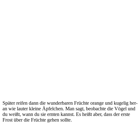
Spä­ter rei­fen dann die wun­der­ba­ren Früch­te oran­ge und kuge­lig her­
an wie lau­ter klei­ne Äpfel­chen. Man sagt, beob­ach­te die Vögel und
du weißt, wann du sie ern­ten kannst. Es heißt aber, dass der ers­te
Frost über die Früch­te gehen sollte.