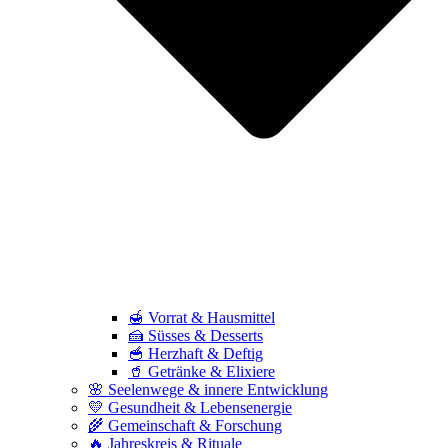
🍯 Vorrat & Hausmittel
🍰 Süsses & Desserts
🥣 Herzhaft & Deftig
🥤 Getränke & Elixiere
🌸 Seelenwege & innere Entwicklung
💛 Gesundheit & Lebensenergie
🌾 Gemeinschaft & Forschung
🔥 Jahreskreis & Rituale