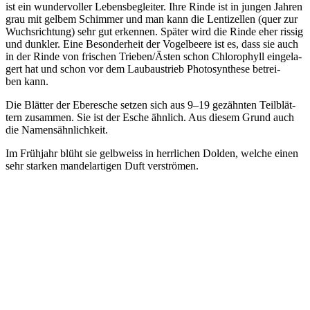
ist ein wun­der­vol­ler Lebens­be­glei­ter. Ihre Rin­de ist in jun­gen Jah­ren
grau mit gel­bem Schim­mer und man kann die Len­ti­zel­len (quer zur
Wuchs­rich­tung) sehr gut erken­nen. Spä­ter wird die Rin­de eher ris­sig
und dunk­ler. Eine Beson­der­heit der Vogel­bee­re ist es, dass sie auch
in der Rin­de von fri­schen Trieben/Ästen schon Chlo­ro­phyll ein­ge­la­
gert hat und schon vor dem Lau­bau­strieb Pho­to­syn­the­se betrei­
ben kann.
Die Blät­ter der Eber­esche set­zen sich aus 9–19 gezähn­ten Teil­blät­
tern zusam­men. Sie ist der Esche ähn­lich. Aus die­sem Grund auch
die Namensähnlichkeit.
Im Früh­jahr blüht sie gelb­weiss in herr­li­chen Dol­den, wel­che einen
sehr star­ken man­del­ar­ti­gen Duft verströmen.