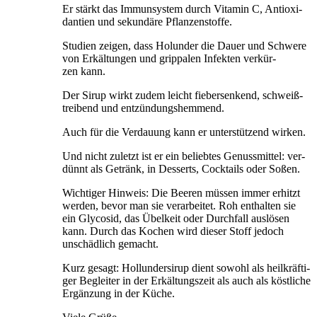
Er stärkt das Immun­sys­tem durch Vit­amin C, Anti­oxi­
dan­ti­en und sekun­dä­re Pflanzenstoffe.
Stu­di­en zei­gen, dass Holun­der die Dau­er und Schwe­re
von Erkäl­tun­gen und grip­pa­len Infek­ten ver­kür­
zen kann.
Der Sirup wirkt zudem leicht fie­ber­sen­kend, schweiß­
trei­bend und entzündungshemmend.
Auch für die Ver­dau­ung kann er unter­stüt­zend wirken.
Und nicht zuletzt ist er ein belieb­tes Genuss­mit­tel: ver­
dünnt als Getränk, in Des­serts, Cock­tails oder Soßen.
Wich­ti­ger Hin­weis: Die Bee­ren müs­sen immer erhitzt
wer­den, bevor man sie ver­ar­bei­tet. Roh ent­hal­ten sie
ein Gly­co­sid, das Übel­keit oder Durch­fall aus­lö­sen
kann. Durch das Kochen wird die­ser Stoff jedoch
unschäd­lich gemacht.
Kurz gesagt: Hol­lun­der­si­rup dient sowohl als heil­kräf­ti­
ger Beglei­ter in der Erkäl­tungs­zeit als auch als köst­li­che
Ergän­zung in der Küche.