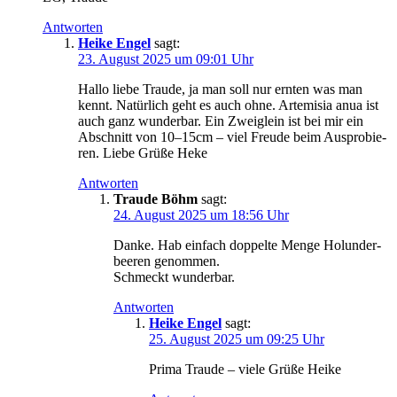
Antworten
Heike Engel
sagt:
23. August 2025 um 09:01 Uhr
Hal­lo lie­be Trau­de, ja man soll nur ern­ten was man
kennt. Natür­lich geht es auch ohne. Arte­mi­sia anua ist
auch ganz wun­der­bar. Ein Zweig­lein ist bei mir ein
Abschnitt von 10–15cm – viel Freu­de beim Aus­pro­bie­
ren. Lie­be Grü­ße Heke
Antworten
Traude Böhm
sagt:
24. August 2025 um 18:56 Uhr
Dan­ke. Hab ein­fach dop­pel­te Men­ge Holun­der­
bee­ren genommen.
Schmeckt wunderbar.
Antworten
Heike Engel
sagt:
25. August 2025 um 09:25 Uhr
Pri­ma Trau­de – vie­le Grü­ße Heike