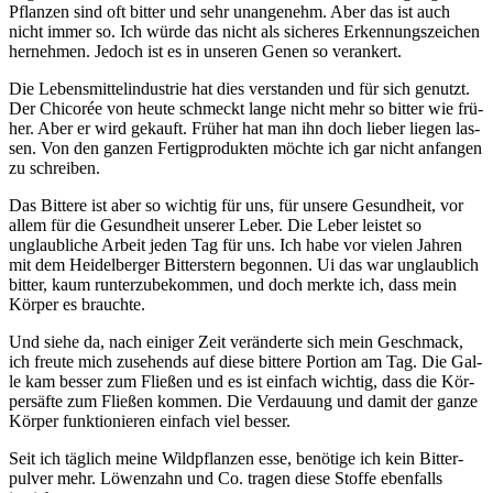
Pflan­zen sind oft bit­ter und sehr unan­ge­nehm. Aber das ist auch
nicht immer so. Ich wür­de das nicht als siche­res Erken­nungs­zei­chen
her­neh­men. Jedoch ist es in unse­ren Genen so verankert.
Die Lebens­mit­tel­in­dus­trie hat dies ver­stan­den und für sich genutzt.
Der Chi­co­rée von heu­te schmeckt lan­ge nicht mehr so bit­ter wie frü­
her. Aber er wird gekauft. Frü­her hat man ihn doch lie­ber lie­gen las­
sen. Von den gan­zen Fer­tig­pro­duk­ten möch­te ich gar nicht anfan­gen
zu schreiben.
Das Bit­te­re ist aber so wich­tig für uns, für unse­re Gesund­heit, vor
allem für die Gesund­heit unse­rer Leber. Die Leber leis­tet so
unglaub­li­che Arbeit jeden Tag für uns. Ich habe vor vie­len Jah­ren
mit dem Hei­del­ber­ger Bit­ter­stern begon­nen. Ui das war unglaub­lich
bit­ter, kaum run­ter­zu­be­kom­men, und doch merk­te ich, dass mein
Kör­per es brauchte.
Und sie­he da, nach eini­ger Zeit ver­än­der­te sich mein Geschmack,
ich freu­te mich zuse­hends auf die­se bit­te­re Por­ti­on am Tag. Die Gal­
le kam bes­ser zum Flie­ßen und es ist ein­fach wich­tig, dass die Kör­
per­säf­te zum Flie­ßen kom­men. Die Ver­dau­ung und damit der gan­ze
Kör­per funk­tio­nie­ren ein­fach viel besser.
Seit ich täg­lich mei­ne Wild­pflan­zen esse, benö­ti­ge ich kein Bit­ter­
pul­ver mehr. Löwen­zahn und Co. tra­gen die­se Stof­fe eben­falls