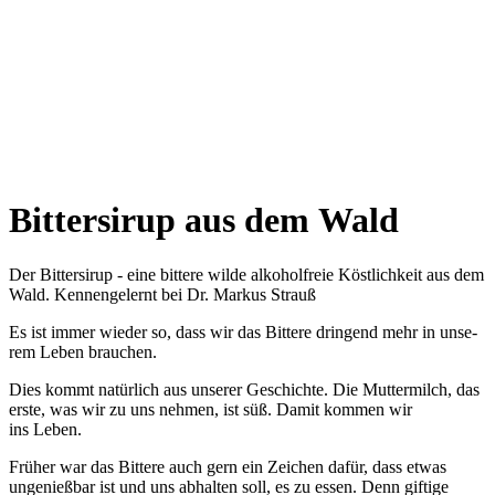
Bittersirup aus dem Wald
Der Bittersirup - eine bittere wilde alkoholfreie Köstlichkeit aus dem
Wald. Kennengelernt bei Dr. Markus Strauß
Es ist immer wie­der so, dass wir das Bit­te­re drin­gend mehr in unse­
rem Leben brauchen.
Dies kommt natür­lich aus unse­rer Geschich­te. Die Mut­ter­milch, das
ers­te, was wir zu uns neh­men, ist süß. Damit kom­men wir
ins Leben.
Frü­her war das Bit­te­re auch gern ein Zei­chen dafür, dass etwas
unge­nieß­bar ist und uns abhal­ten soll, es zu essen. Denn gif­ti­ge