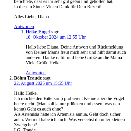
berich­te­te, dass es ihr sehr gut getan und gehol­fen hat.
In die­sem Sin­ne: Vie­len Dank für Dein Rezept!
Alles Lie­be, Diana
Antworten
Heike Engel
sagt:
18. Oktober 2024 um 12:55 Uhr
Hal­lo lie­be Dia­na, Dei­ne Ant­wort und Rück­mel­dung
von Dei­ner Mama freut mich sehr und hilft damit auch
ande­ren. Dan­ke dafür und lie­be Grü­ße an die Mama –
Vie­le Grü­ße Heike
Antworten
Böhm Traude
sagt:
22. August 2025 um 15:55 Uhr
Hal­lo Heike,
Ich möch­te den Bit­ter­si­rup pro­bie­ren. Ken­ne aber die Vogel­
bee­re nicht. (Man soll ja nur pflü­cken und essen, was nan
kennt) Geht es auch ohne?
Als Arte­mi­sia hät­te ich Arte­mi­sia annua. Geht doch sicher
auch. Wer­mut habe ich auch. Was ver­stehst du unter klei­nen
Zweigchen?
LG, Traude