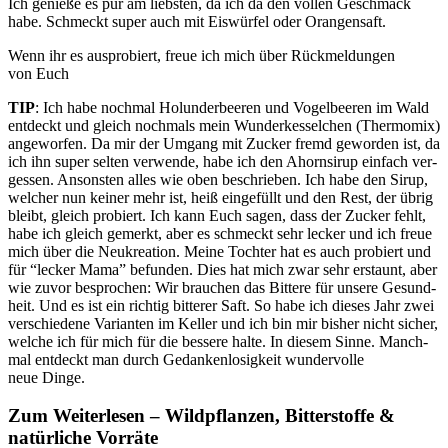
Ich genie­ße es pur am liebs­ten, da ich da den vol­len Geschmack
habe. Schmeckt super auch mit Eis­wür­fel oder Orangensaft.
Wenn ihr es aus­pro­biert, freue ich mich über Rück­mel­dun­gen
von Euch
TIP
: Ich habe noch­mal Holun­der­bee­ren und Vogel­bee­ren im Wald
ent­deckt und gleich noch­mals mein Wun­der­kes­sel­chen (Ther­mo­mix)
ange­wor­fen. Da mir der Umgang mit Zucker fremd gewor­den ist, da
ich ihn super sel­ten ver­wen­de, habe ich den Ahorn­si­rup ein­fach ver­
ges­sen. Ansons­ten alles wie oben beschrie­ben. Ich habe den Sirup,
wel­cher nun kei­ner mehr ist, heiß ein­ge­füllt und den Rest, der übrig
bleibt, gleich pro­biert. Ich kann Euch sagen, dass der Zucker fehlt,
habe ich gleich gemerkt, aber es schmeckt sehr lecker und ich freue
mich über die Neu­krea­ti­on. Mei­ne Toch­ter hat es auch pro­biert und
für “lecker Mama” befun­den. Dies hat mich zwar sehr erstaunt, aber
wie zuvor bespro­chen: Wir brau­chen das Bit­te­re für unse­re Gesund­
heit. Und es ist ein rich­tig bit­te­rer Saft. So habe ich die­ses Jahr zwei
ver­schie­de­ne Vari­an­ten im Kel­ler und ich bin mir bis­her nicht sicher,
wel­che ich für mich für die bes­se­re hal­te. In die­sem Sin­ne. Manch­
mal ent­deckt man durch Gedan­ken­lo­sig­keit wun­der­vol­le
neue Dinge.
Zum Weiterlesen – Wildpflanzen, Bitterstoffe &
natürliche Vorräte