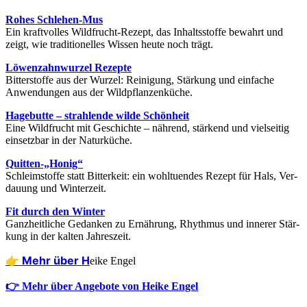
Rohes Schle­hen-Mus
Ein kraft­vol­les Wild­frucht-Rezept, das Inhalts­stof­fe bewahrt und
zeigt, wie tra­di­tio­nel­les Wis­sen heu­te noch trägt.
Löwen­zahn­wur­zel Rezep­te
Bit­ter­stof­fe aus der Wur­zel: Rei­ni­gung, Stär­kung und ein­fa­che
Anwen­dun­gen aus der Wildpflanzenküche.
Hage­but­te – strah­len­de wil­de Schön­heit
Eine Wild­frucht mit Geschich­te – näh­rend, stär­kend und viel­sei­tig
ein­setz­bar in der Naturküche.
Quitten-„Honig“
Schleim­stof­fe statt Bit­ter­keit: ein wohl­tu­en­des Rezept für Hals, Ver­
dau­ung und Winterzeit.
Fit durch den Win­ter
Ganz­heit­li­che Gedan­ken zu Ernäh­rung, Rhyth­mus und inne­rer Stär­
kung in der kal­ten Jahreszeit.
👉 Mehr über H
eike Engel
👉 Mehr über Angebote von Heike Engel