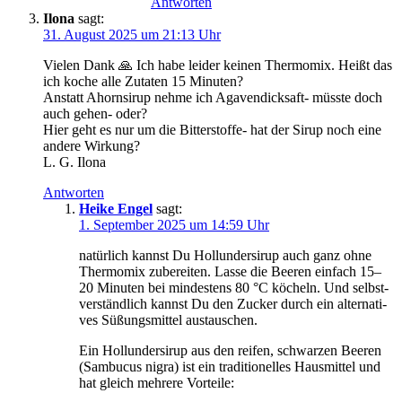
Antworten
Ilona
sagt:
31. August 2025 um 21:13 Uhr
Vie­len Dank 🙏 Ich habe lei­der kei­nen Ther­mo­mix. Heißt das
ich koche alle Zuta­ten 15 Minuten?
Anstatt Ahorn­si­rup neh­me ich Aga­ven­dick­saft- müss­te doch
auch gehen- oder?
Hier geht es nur um die Bit­ter­stof­fe- hat der Sirup noch eine
ande­re Wirkung?
L. G. Ilona
Antworten
Heike Engel
sagt:
1. September 2025 um 14:59 Uhr
natür­lich kannst Du Hol­lun­der­si­rup auch ganz ohne
Ther­mo­mix zube­rei­ten. Las­se die Bee­ren ein­fach 15–
20 Minu­ten bei min­des­tens 80 °C köcheln. Und selbst­
ver­ständ­lich kannst Du den Zucker durch ein alter­na­ti­
ves Süßungs­mit­tel austauschen.
Ein Hol­lun­der­si­rup aus den rei­fen, schwar­zen Bee­ren
(Sam­bu­cus nigra) ist ein tra­di­tio­nel­les Haus­mit­tel und
hat gleich meh­re­re Vorteile: