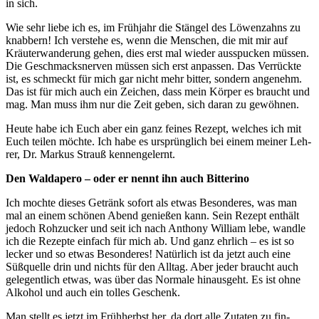
in sich.
Wie sehr lie­be ich es, im Früh­jahr die Stän­gel des Löwen­zahns zu
knab­bern! Ich ver­ste­he es, wenn die Men­schen, die mit mir auf
Kräu­t­er­wan­de­rung gehen, dies erst mal wie­der aus­spu­cken müs­sen.
Die Geschmacks­ner­ven müs­sen sich erst anpas­sen. Das Ver­rück­te
ist, es schmeckt für mich gar nicht mehr bit­ter, son­dern ange­nehm.
Das ist für mich auch ein Zei­chen, dass mein Kör­per es braucht und
mag. Man muss ihm nur die Zeit geben, sich dar­an zu gewöhnen.
Heu­te habe ich Euch aber ein ganz fei­nes Rezept, wel­ches ich mit
Euch tei­len möch­te. Ich habe es ursprüng­lich bei einem mei­ner Leh­
rer, Dr. Mar­kus Strauß kennengelernt.
Den Wald­ape­ro – oder er nennt ihn auch Bitterino
Ich moch­te die­ses Getränk sofort als etwas Beson­de­res, was man
mal an einem schö­nen Abend genie­ßen kann. Sein Rezept ent­hält
jedoch Roh­zu­cker und seit ich nach Antho­ny Wil­liam lebe, wand­le
ich die Rezep­te ein­fach für mich ab. Und ganz ehr­lich – es ist so
lecker und so etwas Beson­de­res! Natür­lich ist da jetzt auch eine
Süß­quel­le drin und nichts für den All­tag. Aber jeder braucht auch
gele­gent­lich etwas, was über das Nor­ma­le hin­aus­geht. Es ist ohne
Alko­hol und auch ein tol­les Geschenk.
Man stellt es jetzt im Früh­herbst her, da dort alle Zuta­ten zu fin­