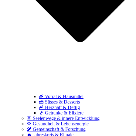
🍯 Vorrat & Hausmittel
🍰 Süsses & Desserts
🥣 Herzhaft & Deftig
🥤 Getränke & Elixiere
🌸 Seelenwege & innere Entwicklung
💛 Gesundheit & Lebensenergie
🌾 Gemeinschaft & Forschung
🔥 Jahreskreis & Rituale