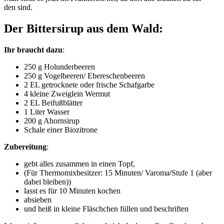
den sind.
Der Bittersirup aus dem Wald:
Ihr braucht dazu
:
250 g Holunderbeeren
250 g Vogelbeeren/ Ebereschenbeeren
2 EL getrock­ne­te oder fri­sche Schafgarbe
4 klei­ne Zweig­lein Wermut
2 EL Beifußblätter
1 Liter Wasser
200 g Ahornsirup
Scha­le einer Biozitrone
Zube­rei­tung
:
gebt alles zusam­men in einen Topf,
(Für Ther­mo­mix­be­sit­zer: 15 Minuten/ Varoma/Stufe 1 (aber
dabei bleiben))
lasst es für 10 Minu­ten kochen
absie­ben
und heiß in klei­ne Fläsch­chen fül­len und beschriften