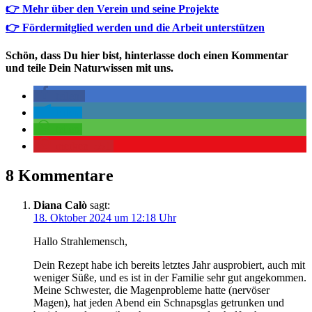
👉 Mehr über den Verein und seine Projekte
👉 Fördermitglied werden und die Arbeit unterstützen
Schön, dass Du hier bist, hinterlasse doch einen Kommentar
und teile Dein Naturwissen mit uns.
teilen
teilen
teilen
merken
551
8 Kommentare
Diana Calò
sagt:
18. Oktober 2024 um 12:18 Uhr
Hal­lo Strahlemensch,
Dein Rezept habe ich bereits letz­tes Jahr aus­pro­biert, auch mit
weni­ger Süße, und es ist in der Fami­lie sehr gut angekommen.
Mei­ne Schwes­ter, die Magen­pro­ble­me hat­te (ner­vö­ser
Magen), hat jeden Abend ein Schnaps­glas getrun­ken und