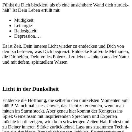
Fühlst du Dich blo­ckiert, als ob eine unsicht­ba­re Wand dich zurück­
hält? Ist Dein Leben erfüllt mit:
Müdig­keit
Lethar­gie
Rat­lo­sig­keit
Depres­si­on.…
Es ist Zeit, Dein inne­res Licht wie­der zu ent­de­cken und Dich von
dem zu befrei­en, was Dich begrenzt. Ent­de­cke kraft­vol­le Metho­den,
die Dir hel­fen, Dein vol­les Poten­zi­al zu leben – mit­ten aus der Natur
und mit tie­fem, spi­ri­tu­el­lem Wissen.
Licht in der Dunkelheit
Ent­de­cke die Hoff­nung, die selbst in den dun­kels­ten Momen­ten auf­
blüht! Manch­mal ist es schwer, das Licht zu erken­nen, wenn man
mit­ten im Sturm steckt. Aber genau hier kommt der Kon­gress ins
Spiel: Gemein­sam mit inspi­rie­ren­den Spre­chern und Exper­ten
möch­te ich dir zei­gen, wie du in schwie­ri­gen Zei­ten Halt fin­dest und
zu Dei­ner inne­ren Stär­ke zurück­kehrst. Lass uns zusam­men Tech­ni­