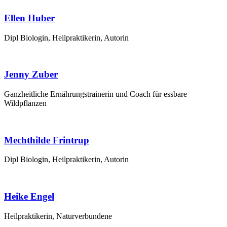
Ellen Huber
Dipl Bio­lo­gin, Heil­prak­ti­ke­rin, Autorin
Jenny Zuber
Ganz­heit­li­che Ernäh­rungs­trai­ne­rin und Coach für ess­ba­re
Wildpflanzen
Mechthilde Frintrup
Dipl Bio­lo­gin, Heil­prak­ti­ke­rin, Autorin
Heike Engel
Heil­prak­ti­ke­rin, Naturverbundene