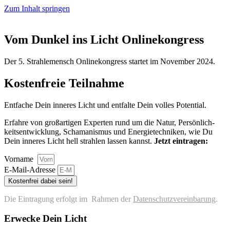
Zum Inhalt springen
Vom Dunkel ins Licht Onlinekongress
Der 5. Strah­le­mensch Online­kon­gress star­tet im Novem­ber 2024.
Kostenfreie Teilnahme
Ent­fa­che Dein inne­res Licht und ent­fal­te Dein vol­les Potential.
Erfah­re von groß­ar­ti­gen Exper­ten rund um die Natur, Per­sön­lich­
keits­ent­wick­lung, Scha­ma­nis­mus und Ener­gie­tech­ni­ken, wie Du
Dein inne­res Licht hell strah­len las­sen kannst.
Jetzt ein­tra­gen:
Vorname
E‑Mail-Adres­se
Kostenfrei dabei sein!
Die Ein­tra­gung erfolgt im Rah­men der
Daten­schutz­ver­ein­ba­rung
.
Erwecke Dein Licht