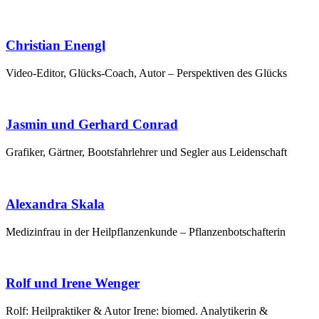
Christian Enengl
Video-Edi­tor, Glücks-Coach, Autor – Per­spek­ti­ven des Glücks
Jasmin und Gerhard Conrad
Gra­fi­ker, Gärt­ner, Boots­fahr­leh­rer und Seg­ler aus Leidenschaft
Alexandra Skala
Mediz­in­frau in der Heil­pflan­zen­kun­de – Pflanzenbotschafterin
Rolf und Irene Wenger
Rolf: Heil­prak­ti­ker & Autor Ire­ne: bio­med. Ana­ly­ti­ke­rin &