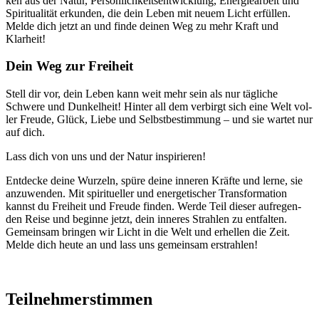
ken aus der Natur, Per­sön­lich­keits­ent­wick­lung, Ener­gie­ar­beit und
Spi­ri­tua­li­tät erkun­den, die dein Leben mit neu­em Licht erfül­len.
Mel­de dich jetzt an und fin­de dei­nen Weg zu mehr Kraft und
Klarheit!
Dein Weg zur Freiheit
Stell dir vor, dein Leben kann weit mehr sein als nur täg­li­che
Schwe­re und Dun­kel­heit! Hin­ter all dem ver­birgt sich eine Welt vol­
ler Freu­de, Glück, Lie­be und Selbst­be­stim­mung – und sie war­tet nur
auf dich.
Lass dich von uns und der Natur inspirieren!
Ent­de­cke dei­ne Wur­zeln, spü­re dei­ne inne­ren Kräf­te und ler­ne, sie
anzu­wen­den. Mit spi­ri­tu­el­ler und ener­ge­ti­scher Trans­for­ma­ti­on
kannst du Frei­heit und Freu­de fin­den. Wer­de Teil die­ser auf­re­gen­
den Rei­se und begin­ne jetzt, dein inne­res Strah­len zu ent­fal­ten.
Gemein­sam brin­gen wir Licht in die Welt und erhel­len die Zeit.
Mel­de dich heu­te an und lass uns gemein­sam erstrahlen!
Teilnehmerstimmen