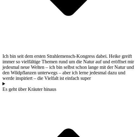
Ich bin seit dem ers­ten Strah­le­mensch-Kon­gress dabei. Hei­ke greift
immer so viel­fäl­ti­ge The­men rund um die Natur auf und eröff­net mir
jedes­mal neue Wel­ten – ich bin selbst schon lan­ge mit der Natur und
den Wild­pflan­zen unter­wegs – aber ich ler­ne jedes­mal dazu und
wer­de inspi­riert – die Viel­falt ist ein­fach super
Es geht über Kräu­ter hinaus