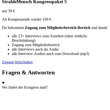
StrahleMensch Kongresspaket 5
nur 59 €
Ab Kon­gres­sen­de wie­der 109
€
Du bekommst
Zugang zum Mit­glie­der­be­reich-Bereich
und damit:
alle 23+ Inter­views zum Anse­hen (ohne zeit­li­che
Beschränkung)
Zugang zum Mitgliederbereich
alle Inter­views auch als Audio
alle Inter­view-Audi­os auch zum Down­load (mp3)
Zugang frei­schal­ten
Fragen & Antworten
Wo fin­det der Kon­gress statt?