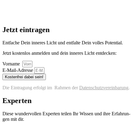
Jetzt eintragen
Ent­fa­che Dein inne­res Licht und ent­fal­te Dein vol­les Potential.
Jetzt kos­ten­los anmel­den und dein inne­res Licht entdecken:
Vorname
E‑Mail-Adres­se
Kostenfrei dabei sein!
Die Ein­tra­gung erfolgt im Rah­men der
Daten­schutz­ver­ein­ba­rung
.
Experten
Die­se wun­der­vol­len Exper­ten tei­len Ihr Wis­sen und ihre Erfah­run­
gen mit dir.