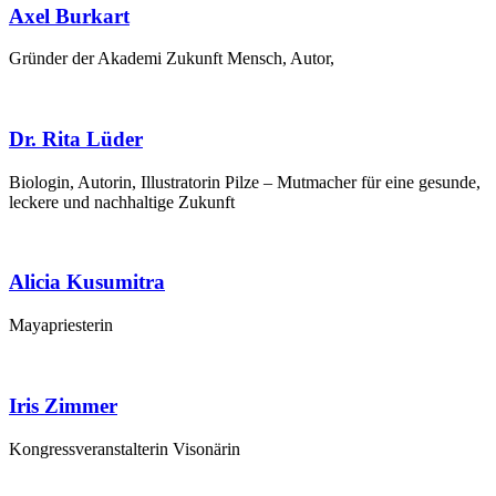
Axel Burkart
Grün­der der Aka­de­mi Zukunft Mensch, Autor,
Dr. Rita Lüder
Bio­lo­gin, Autorin, Illus­tra­to­rin Pil­ze – Mut­ma­cher für eine gesun­de,
lecke­re und nach­hal­ti­ge Zukunft
Alicia Kusumitra
Maya­pries­te­rin
Iris Zimmer
Kon­gress­ver­an­stal­te­rin Visonärin