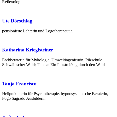
Reflexologin
Ute Dörschlag
pen­sio­nier­te Leh­re­rin und Logotherapeutin
Katharina Krieglsteiner
Fach­be­ra­te­rin für Myko­lo­gie, Umwelt­in­ge­nieu­rin, Pilz­schu­le
Schwä­bi­scher Wald; The­ma: Ein Pilz­streif­zug durch den Wald
Tanja Francisco
Heil­prak­ti­ke­rin für Psy­cho­the­ra­pie, hyp­no­sys­te­mi­sche Bera­te­rin,
Fogo Sagra­do Ausbilderin