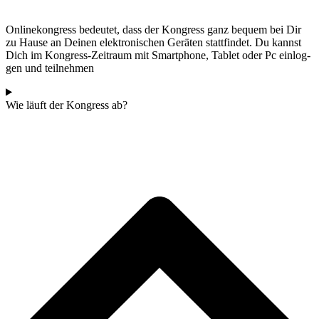
Online­kon­gress bedeu­tet, dass der Kon­gress ganz bequem bei Dir
zu Hau­se an Dei­nen elek­tro­ni­schen Gerä­ten statt­fin­det. Du kannst
Dich im Kon­gress-Zeit­raum mit Smart­phone, Tablet oder Pc ein­log­
gen und teilnehmen
Wie läuft der Kon­gress ab?