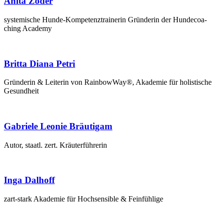
Anita Zoder
sys­te­mi­sche Hun­de-Kom­pe­tenz­trai­ne­rin Grün­de­rin der Hun­de­coa­
ching Academy
Britta Diana Petri
Grün­de­rin & Lei­te­rin von Rain­bow­Way®, Aka­de­mie für holis­ti­sche
Gesundheit
Gabriele Leonie Bräutigam
Autor, staatl. zert. Kräuterführerin
Inga Dalhoff
zart-stark Aka­de­mie für Hoch­sen­si­ble & Feinfühlige