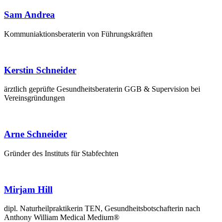
Sam Andrea
Kom­mu­ni­ak­ti­ons­be­ra­te­rin von Führungskräften
Kerstin Schneider
ärzt­lich geprüf­te Gesund­heits­be­ra­te­rin GGB & Super­vi­si­on bei
Vereinsgründungen
Arne Schneider
Grün­der des Insti­tuts für Stabfechten
Mirjam Hill
dipl. Natur­heil­prak­ti­ke­rin TEN, Gesund­heits­bot­schaf­te­rin nach
Antho­ny Wil­liam Medi­cal Medium®