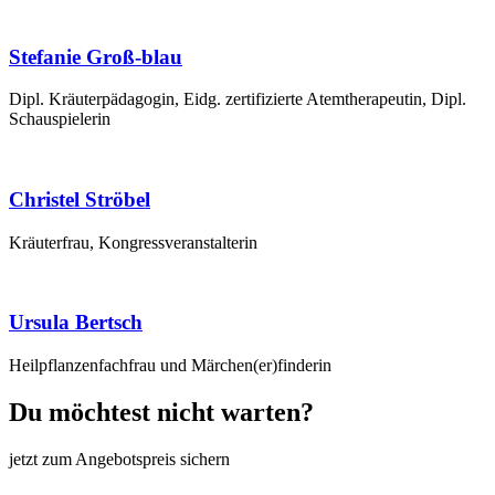
Stefanie Groß-blau
Dipl. Kräu­ter­päd­ago­gin, Eidg. zer­ti­fi­zier­te Atem­the­ra­peu­tin, Dipl.
Schauspielerin
Christel Ströbel
Kräu­ter­frau, Kongressveranstalterin
Ursula Bertsch
Heil­pflan­zen­fach­frau und Märchen(er)finderin
Du möchtest nicht warten?
jetzt zum Ange­bots­preis sichern