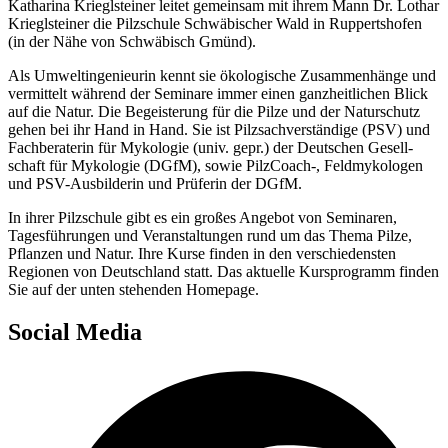
Katha­ri­na Kriegl­stei­ner lei­tet gemein­sam mit ihrem Mann Dr. Lothar
Kriegl­stei­ner die Pilz­schu­le Schwä­bi­scher Wald in Rup­perts­ho­fen
(in der Nähe von Schwä­bisch Gmünd).
Als Umwelt­in­ge­nieu­rin kennt sie öko­lo­gi­sche Zusam­men­hän­ge und
ver­mit­telt wäh­rend der Semi­na­re immer einen ganz­heit­li­chen Blick
auf die Natur. Die Begeis­te­rung für die Pil­ze und der Natur­schutz
gehen bei ihr Hand in Hand. Sie ist Pilz­sach­ver­stän­di­ge (PSV) und
Fach­be­ra­te­rin für Myko­lo­gie (univ. gepr.) der Deut­schen Gesell­
schaft für Myko­lo­gie (DGfM), sowie PilzCoach‑, Feld­my­ko­lo­gen
und PSV-Aus­bil­de­rin und Prü­fe­rin der DGfM.
In ihrer Pilz­schu­le gibt es ein gro­ßes Ange­bot von Semi­na­ren,
Tages­füh­run­gen und Ver­an­stal­tun­gen rund um das The­ma Pil­ze,
Pflan­zen und Natur. Ihre Kur­se fin­den in den ver­schie­dens­ten
Regio­nen von Deutsch­land statt. Das aktu­el­le Kurs­pro­gramm fin­den
Sie auf der unten ste­hen­den Homepage.
Social Media