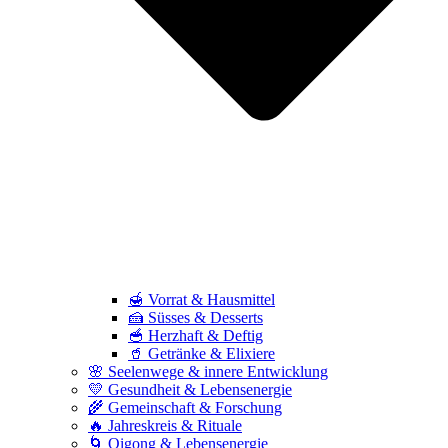
🍯 Vorrat & Hausmittel
🍰 Süsses & Desserts
🥣 Herzhaft & Deftig
🥤 Getränke & Elixiere
🌸 Seelenwege & innere Entwicklung
💛 Gesundheit & Lebensenergie
🌾 Gemeinschaft & Forschung
🔥 Jahreskreis & Rituale
🌀 Qigong & Lebensenergie