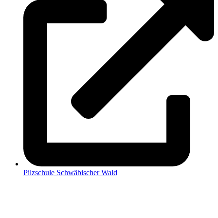
Pilz­schu­le Schwä­bi­scher Wald