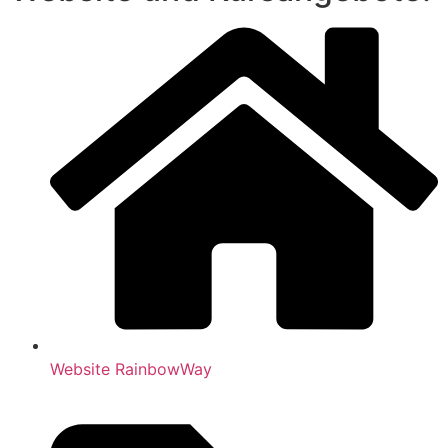
Web­site RainbowWay