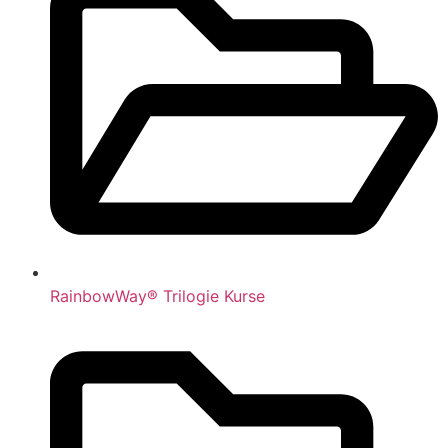
Rain­bow­Way® Tri­lo­gie Kurse