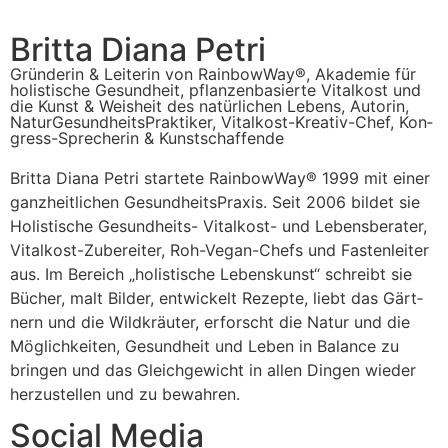
Britta Diana Petri
Grün­de­rin & Lei­te­rin von Rain­bow­Way®, Aka­de­mie für
holis­ti­sche Gesund­heit, pflan­zen­ba­sier­te Vital­kost und
die Kunst & Weis­heit des natür­li­chen Lebens, Autorin,
Natur­Ge­sund­heits­Prak­ti­ker, Vital­kost-Krea­tiv-Chef, Kon­
gress-Spre­che­rin & Kunstschaffende
Brit­ta Dia­na Petri star­te­te Rain­bow­Way® 1999 mit einer
ganz­heit­li­chen Gesund­heits­Pra­xis. Seit 2006 bil­det sie
Holis­ti­sche Gesund­heits- Vital­kost- und Lebens­be­ra­ter,
Vital­kost-Zube­rei­ter, Roh-Vegan-Chefs und Fas­ten­lei­ter
aus. Im Bereich „holis­ti­sche Lebens­kunst“ schreibt sie
Bücher, malt Bil­der, ent­wi­ckelt Rezep­te, liebt das Gärt­
nern und die Wild­kräu­ter, erforscht die Natur und die
Mög­lich­kei­ten, Gesund­heit und Leben in Balan­ce zu
brin­gen und das Gleich­ge­wicht in allen Din­gen wie­der
her­zu­stel­len und zu bewahren.
Social Media