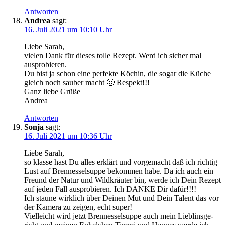
Antworten
Andrea
sagt:
16. Juli 2021 um 10:10 Uhr
Lie­be Sarah,
vie­len Dank für die­ses tol­le Rezept. Werd ich sicher mal
ausprobieren.
Du bist ja schon eine per­fek­te Köchin, die sogar die Küche
gleich noch sau­ber macht 🙂 Respekt!!!
Ganz lie­be Grüße
Andrea
Antworten
Sonja
sagt:
16. Juli 2021 um 10:36 Uhr
Lie­be Sarah,
so klas­se hast Du alles erklärt und vor­ge­macht daß ich rich­tig
Lust auf Bren­nes­sel­sup­pe bekom­men habe. Da ich auch ein
Freund der Natur und Wild­kräu­ter bin, wer­de ich Dein Rezept
auf jeden Fall aus­pro­bie­ren. Ich DANKE Dir dafür!!!!
Ich stau­ne wirk­lich über Dei­nen Mut und Dein Talent das vor
der Kame­ra zu zei­gen, echt super!
Viel­leicht wird jetzt Bren­nes­sel­sup­pe auch mein Lieb­lins­ge­