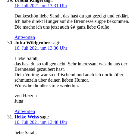
Ursula Ringel
sagt:
16. Juli 2021 um 13:31 Uhr
Dan­ke­schön lie­be Sarah, das hast du gut gezeigt und erklärt.
Ich habe direkt Hun­ger auf die Bren­nes­sel­sup­pe bekom­men.
Die mache ich uns jetzt auch 😀 ganz lie­be Grüße
Antworten
Jutta Wildgruber
sagt:
16. Juli 2021 um 13:36 Uhr
Lie­be Sarah,
das hast du so toll gemacht. Sehr inter­es­sant was du aus der
Bren­nes­sel gezau­bert hast.
Dein Vor­trag war so erfri­schend und auch ich durf­te öfter
schmun­zeln über dei­nen lie­ben Humor.
Wün­sche dir alles Gute weiterhin.
von Her­zen
Jutta
Antworten
Heike Weiss
sagt:
16. Juli 2021 um 13:48 Uhr
lie­be Sarah,