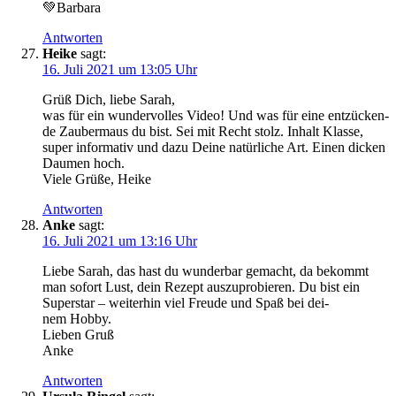
💚Bar­ba­ra
Antworten
Heike
sagt:
16. Juli 2021 um 13:05 Uhr
Grüß Dich, lie­be Sarah,
was für ein wun­der­vol­les Video! Und was für eine ent­zü­cken­
de Zau­ber­maus du bist. Sei mit Recht stolz. Inhalt Klas­se,
super infor­ma­tiv und dazu Dei­ne natür­li­che Art. Einen dicken
Dau­men hoch.
Vie­le Grü­ße, Heike
Antworten
Anke
sagt:
16. Juli 2021 um 13:16 Uhr
Lie­be Sarah, das hast du wun­der­bar gemacht, da bekommt
man sofort Lust, dein Rezept aus­zu­pro­bie­ren. Du bist ein
Super­star – wei­ter­hin viel Freu­de und Spaß bei dei­
nem Hobby.
Lie­ben Gruß
Anke
Antworten