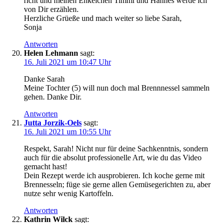
richt und mei­nen Enkel­chen Tim­mi und Han­nes wer­de ich
von Dir erzählen.
Herz­li­che Grüeße und mach wei­ter so lie­be Sarah,
Sonja
Antworten
Helen Lehmann
sagt:
16. Juli 2021 um 10:47 Uhr
Dan­ke Sarah
Mei­ne Toch­ter (5) will nun doch mal Brenn­nes­sel sam­meln
gehen. Dan­ke Dir.
Antworten
Jutta Jorzik-Oels
sagt:
16. Juli 2021 um 10:55 Uhr
Respekt, Sarah! Nicht nur für dei­ne Sach­kennt­nis, son­dern
auch für die abso­lut pro­fes­sio­nel­le Art, wie du das Video
gemacht hast!
Dein Rezept wer­de ich aus­pro­bie­ren. Ich koche ger­ne mit
Bren­nes­seln; füge sie ger­ne allen Gemü­se­ge­rich­ten zu, aber
nut­ze sehr wenig Kartoffeln.
Antworten
Kathrin Wilck
sagt: