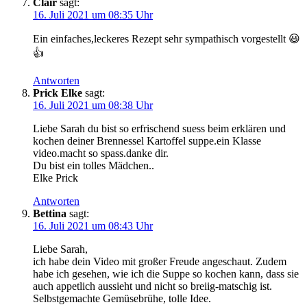
Clair
sagt:
16. Juli 2021 um 08:35 Uhr
Ein einfaches,leckeres Rezept sehr sym­pa­thisch vorgestellt 😃
👍
Antworten
Prick Elke
sagt:
16. Juli 2021 um 08:38 Uhr
Lie­be Sarah du bist so erfri­schend suess beim erklä­ren und
kochen dei­ner Bren­nes­sel Kar­tof­fel suppe.ein Klas­se
video.macht so spass.danke dir.
Du bist ein tol­les Mädchen..
Elke Prick
Antworten
Bettina
sagt:
16. Juli 2021 um 08:43 Uhr
Lie­be Sarah,
ich habe dein Video mit gro­ßer Freu­de ange­schaut. Zudem
habe ich gese­hen, wie ich die Sup­pe so kochen kann, dass sie
auch appet­lich aus­sieht und nicht so brei­ig-mat­schig ist.
Selbst­ge­mach­te Gemü­se­brü­he, tol­le Idee.