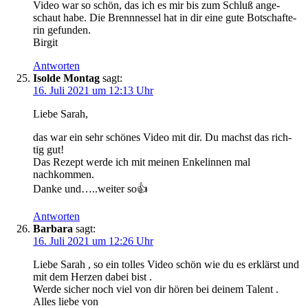
Video war so schön, das ich es mir bis zum Schluß ange­
schaut habe. Die Brenn­nes­sel hat in dir eine gute Bot­schaf­te­
rin gefunden.
Birgit
Antworten
Isolde Montag
sagt:
16. Juli 2021 um 12:13 Uhr
Lie­be Sarah,
das war ein sehr schö­nes Video mit dir. Du machst das rich­
tig gut!
Das Rezept wer­de ich mit mei­nen Enke­lin­nen mal
nachkommen.
Dan­ke und…..weiter so👍
Antworten
Barbara
sagt:
16. Juli 2021 um 12:26 Uhr
Lie­be Sarah , so ein tol­les Video schön wie du es erklärst und
mit dem Her­zen dabei bist .
Wer­de sicher noch viel von dir hören bei dei­nem Talent .
Alles lie­be von