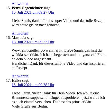
Antworten
Petra Gegenleitner
sagt:
16. Juli 2021 um 09:27 Uhr
Lie­be Sarah, dan­ke für das super Video und das tol­le Rezept,
wird heu­te gleich nachgekocht.
Antworten
Manuela
sagt:
16. Juli 2021 um 09:33 Uhr
Wow, ein Knül­ler. So wahr­haf­tig. Lie­be Sarah, das hast du
welt­klas­se erklärt. Ich habe begeis­tert und mit ganz viel Freu­
de dein Video angeschaut.
Herz­li­chen Dank für die­ses schö­ne Video und das inspi­rie­ren­
de Rezept.
Antworten
Heike
sagt:
16. Juli 2021 um 09:38 Uhr
Lie­be Sarah, vie­len Dank für Dein Video. Ich woll­te eine
Brenn­nes­sel­sup­pe schon län­ger aus­pro­bie­ren, jetzt wer­de ich
es auch ein­mal ver­su­chen. Du hast das pri­ma erklärt.
Vie­le Grü­ße aus Berlin.