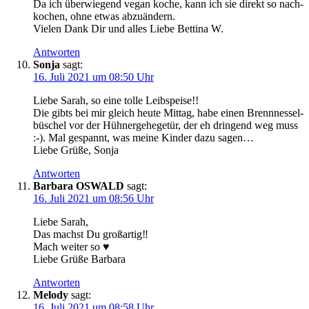
Da ich über­wie­gend vegan koche, kann ich sie direkt so nach­
ko­chen, ohne etwas abzuändern.
Vie­len Dank Dir und alles Lie­be Bet­ti­na W.
Antworten
Sonja
sagt:
16. Juli 2021 um 08:50 Uhr
Lie­be Sarah, so eine tol­le Leibspeise!!
Die gibts bei mir gleich heu­te Mit­tag, habe einen Brenn­nes­sel­
bü­schel vor der Hüh­ner­ge­he­ge­tür, der eh drin­gend weg muss
:-). Mal gespannt, was mei­ne Kin­der dazu sagen…
Lie­be Grü­ße, Sonja
Antworten
Barbara OSWALD
sagt:
16. Juli 2021 um 08:56 Uhr
Lie­be Sarah,
Das machst Du groß­ar­tig‼️
Mach wei­ter so ♥️
Lie­be Grü­ße Barbara
Antworten
Melody
sagt:
16. Juli 2021 um 08:58 Uhr