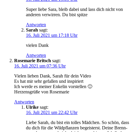
Super lie­be Sara, bleib dabei und lass dich nicht von
ande­ren ver­wir­ren. Du bist spitze
Antworten
Sarah
sagt:
16. Juli 2021 um 17:18 Uhr
vie­len Dank
Antworten
Rosemarie Britsch
sagt:
16. Juli 2021 um 07:36 Uhr
Vie­len lie­ben Dank, Sarah für dein Video
Es hat mir sehr gefal­len und inspiriert
Ich wer­de es mei­ner Enke­lin vorstellen 🙂
Her­zens­grü­ße von Rosemarie
Antworten
Ulrike
sagt:
16. Juli 2021 um 22:42 Uhr
Lie­be Sarah, du bist ein tol­les Mäd­chen. So schön, dass
du dich für die Wild­pflan­zen begeis­terst. Dei­ne Brenn­