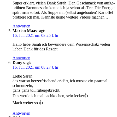
Super erklärt, vie­len Dank Sarah. Den Geschmack von auf­ge­
prüh­ten Brenn­nes­seln ken­ne ich ja schon als Tee. Die Ener­gie
spürt man sofort. Als Sup­pe mit (selbst ange­bau­ten) Kar­tof­fel
pro­bie­re ich mal. Kanns­te ger­ne wei­te­re Vide­os machen …
Antworten
Marion Maas
sagt:
16. Juli 2021 um 08:25 Uhr
Hal­lo lie­be Sarah ich bewun­de­re dein Wis­sens­schatz vie­len
lie­ben Dank für das Rezept
Antworten
Dany
sagt:
16. Juli 2021 um 08:27 Uhr
Lie­be Sarah,
das war so herz­er­fri­schend erklärt, ich muss­te ein paar­mal
schmunzeln,
ganz ganz toll rübergebracht.
Das wer­de ich mal nach­ko­chen, sehr lecker👍
Mach wei­ter so 👍
Antworten