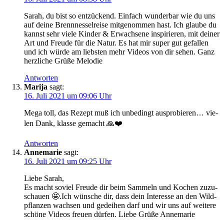
Sarah, du bist so ent­zü­ckend. Ein­fach wun­der­bar wie du uns
auf dei­ne Brenn­nes­sel­rei­se mit­ge­nom­men hast. Ich glau­be du
kannst sehr vie­le Kin­der & Erwach­se­ne inspi­rie­ren, mit dei­ner
Art und Freu­de für die Natur. Es hat mir super gut gefal­len
und ich wür­de am liebs­ten mehr Vide­os von dir sehen. Ganz
herz­li­che Grü­ße Melodie
Antworten
Marija
sagt:
16. Juli 2021 um 09:06 Uhr
Mega toll, das Rezept muß ich unbe­dingt aus­pro­bie­ren… vie­
len Dank, klas­se gemacht 🙏❤️
Antworten
Annemarie
sagt:
16. Juli 2021 um 09:25 Uhr
Lie­be Sarah,
Es macht soviel Freu­de dir beim Sam­meln und Kochen zuzu­
schau­en 🤩.Ich wün­sche dir, dass dein Inter­es­se an den Wild­
pflan­zen wach­sen und gedei­hen darf und wir uns auf wei­te­re
schö­ne Vide­os freu­en dür­fen. Lie­be Grü­ße Annemarie