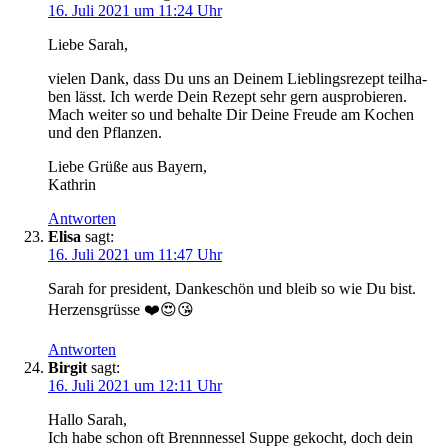
16. Juli 2021 um 11:24 Uhr
Lie­be Sarah,
vie­len Dank, dass Du uns an Dei­nem Lieb­lings­re­zept teil­ha­
ben lässt. Ich wer­de Dein Rezept sehr gern aus­pro­bie­ren.
Mach wei­ter so und behal­te Dir Dei­ne Freu­de am Kochen
und den Pflanzen.
Lie­be Grü­ße aus Bayern,
Kathrin
Antworten
Elisa
sagt:
16. Juli 2021 um 11:47 Uhr
Sarah for pre­si­dent, Dan­ke­schön und bleib so wie Du bist.
Her­zens­grüs­se ❤️😍😘
Antworten
Birgit
sagt:
16. Juli 2021 um 12:11 Uhr
Hal­lo Sarah,
Ich habe schon oft Brenn­nes­sel Sup­pe gekocht, doch dein