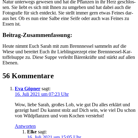
Natur unter­wegs gewe­sen und hat die Pflan­zen in ihr Herz geschlos­
sen. Sie liebt es sich mit Ihnen zu umge­ben und hat dabei auch die
Foto­gra­fie für sich ent­deckt. Sie stellt immer gern etwas Fei­nes dar­
aus her. Ob es nun eine Sal­be eine Sei­fe oder auch was Fei­nes zu
Essen ist.
Bei­trag-Zusam­men­fas­sung:
Heu­te nimmt Euch Sarah mit zum Brenn­nes­sel sam­meln auf die
Wie­se und berei­tet Euch ihr Lieb­lings­re­zept eine Brenn­nes­sel-Kar­
tof­fel­sup­pe zu. Die­se Sup­pe ver­leiht Bären­kräf­te und stärkt auf allen
Ebenen.
56 Kommentare
Eva Göpner
sagt:
16. Juli 2021 um 07:23 Uhr
Wow, lie­be Sarah, gro­ßes Lob, wie gut Du alles erklärt und
gezeigt hast! Du kannst stolz auf Dich sein, wie viel Du schon
von Wild­pflan­zen und vom Kochen verstehst!
Antworten
Elke
sagt:
16. Juli 2021 um 15:05 Uhr