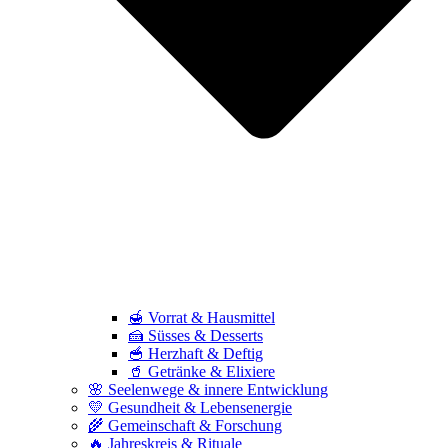
🍯 Vorrat & Hausmittel
🍰 Süsses & Desserts
🥣 Herzhaft & Deftig
🥤 Getränke & Elixiere
🌸 Seelenwege & innere Entwicklung
💛 Gesundheit & Lebensenergie
🌾 Gemeinschaft & Forschung
🔥 Jahreskreis & Rituale