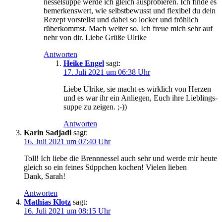
nes­sel­sup­pe wer­de ich gleich aus­pro­bie­ren. Ich fin­de es
bemer­kens­wert, wie selbst­be­wusst und fle­xi­bel du dein
Rezept vor­stellst und dabei so locker und fröh­lich
rüber­kommst. Mach wei­ter so. Ich freue mich sehr auf
nehr von dir. Lie­be Grü­ße Ulrike
Antworten
Heike Engel
sagt:
17. Juli 2021 um 06:38 Uhr
Lie­be Ulri­ke, sie macht es wirk­lich von Her­zen
und es war ihr ein Anlie­gen, Euch ihre Lieb­lings­
sup­pe zu zeigen. ;-))
Antworten
Karin Sadjadi
sagt:
16. Juli 2021 um 07:40 Uhr
Toll! Ich lie­be die Brenn­nes­sel auch sehr und wer­de mir heu­te
gleich so ein fei­nes Süpp­chen kochen! Vie­len lie­ben
Dank, Sarah!
Antworten
Mathias Klotz
sagt:
16. Juli 2021 um 08:15 Uhr