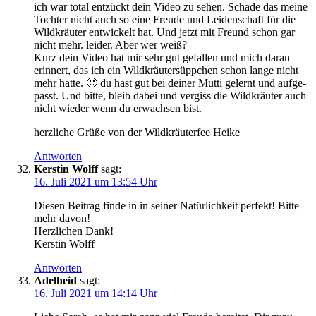
ich war total ent­zückt dein Video zu sehen. Scha­de das mei­ne
Toch­ter nicht auch so eine Freu­de und Lei­den­schaft für die
Wild­kräu­ter ent­wi­ckelt hat. Und jetzt mit Freund schon gar
nicht mehr. lei­der. Aber wer weiß?
Kurz dein Video hat mir sehr gut gefal­len und mich dar­an
erin­nert, das ich ein Wild­kräu­ter­süpp­chen schon lan­ge nicht
mehr hat­te. 🙂 du hast gut bei dei­ner Mut­ti gelernt und auf­ge­
passt. Und bit­te, bleib dabei und ver­giss die Wild­kräu­ter auch
nicht wie­der wenn du erwach­sen bist.
herz­li­che Grü­ße von der Wild­kräu­ter­fee Heike
Antworten
Kerstin Wolff
sagt:
16. Juli 2021 um 13:54 Uhr
Die­sen Bei­trag fin­de in in sei­ner Natür­lich­keit per­fekt! Bit­te
mehr davon!
Herz­li­chen Dank!
Kers­tin Wolff
Antworten
Adelheid
sagt:
16. Juli 2021 um 14:14 Uhr