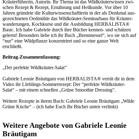
Kräu­ter­füh­re­rin, Autorin. Ihr The­ma ist das Wild­kräu­ter­wis­sen zwi­
schen Rezept & Rezept, Ernäh­rung und Heil­kun­de. Vor über 10
Jah­ren grün­de­te die Kul­tur­wis­sen­schaft­le­rin in der als Denk­mal aus­
ge­zeich­ne­ten Oed­müh­le das Wild­kräu­ter-Semi­nar­haus für Kräu­t­er­
wan­de­run­gen, Koch­kur­se und die Aus­bil­dung HERBALISTA®
Basic. Ich habe Gabrie­le durch ihre Bücher ken­nen- und schät­zen
gelernt! Beson­ders lie­be ich ihr Buch „Brenn­nes­sel“, wo sie sich auf
“nur” eine Wild­pflan­ze kon­zen­triert und so eine gan­ze Welt
erschließt.
Bei­trag-Zusam­men­fas­sung:
„Der per­fek­te Wildkräuter-Salat”
Gabrie­le Leo­nie Bräu­ti­gam von HERBALISTA® ver­rät dir in dem
Video ihr LIeb­lings-Som­mer­re­zept: Der “per­fek­te Wild­kräu­ter-
Salat“ – mit einem schnel­len „Grü­ne Smoothie Dressing“.
Wei­te­re Rezep­te in ihrem Buch: Gabrie­le Leo­nie Bräu­ti­gam „Wil­de
Grü­ne Küche“ – (ich habe Euch Ihr Bücher unten verlinkt)
Weitere Angebote von Gabriele Leonie
Bräutigam