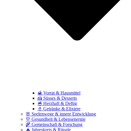
🍯 Vorrat & Hausmittel
🍰 Süsses & Desserts
🥣 Herzhaft & Deftig
🥤 Getränke & Elixiere
🌸 Seelenwege & innere Entwicklung
💛 Gesundheit & Lebensenergie
🌾 Gemeinschaft & Forschung
🔥 Jahreskreis & Rituale