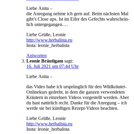
Lie­be Anita –
die Anre­gung neh­me ich gern auf. Beim nächs­ten Mal
gibt’s Clo­se ups. Ist im Eifer des Gefechts wahr­schein­
lich untergegangen.…
Lie­be Grü­ße, Leonie
http://www.herbalista.eu
Ins­ta: leonie_herbalista
Antworten
Leonie Bräutigam
sagt:
16. Juli 2021 um 07:44 Uhr
Lie­be Anita –
das Video habe ich ursprüng­lich für den Wild­kräu­ter-
Online­kurs gedreht, in dem die gan­zen ver­wen­de­ten
Kräu­tern in ein­zel­nen Vide­os vor­ge­stellt wer­den. Aber
du hast natür­lich recht. Dan­ke für die Anre­gung – ich
wer­de sie bei künf­ti­gen Rezept-Vide­os beachten.
Lie­be Grü­ße, Leonie
http://www.herbalista.eu
Ins­ta: leonie_herbalista