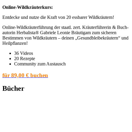
Online-Wild­kräu­ter­kurs:
Ent­de­cke und nut­ze die Kraft von 20 ess­ba­rer Wildkräutern!
Online-Wild­kräu­ter­füh­rung der staatl. zert. Kräu­ter­füh­re­rin & Buch­
au­to­rin Her­ba­lis­ta® Gabrie­le Leo­nie Bräu­ti­gam zum siche­ren
Bestim­men von Wild­kräu­tern – dei­nen „Gesund­blei­be­kräu­tern“ und
Heilpflanzen!
36 Vide­os
20 Rezep­te
Com­mu­ni­ty zum Austausch
für 89,00 € buchen
Bücher