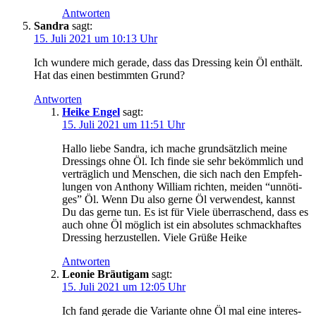
Antworten
Sandra
sagt:
15. Juli 2021 um 10:13 Uhr
Ich wun­de­re mich gera­de, dass das Dres­sing kein Öl ent­hält.
Hat das einen bestimm­ten Grund?
Antworten
Heike Engel
sagt:
15. Juli 2021 um 11:51 Uhr
Hal­lo lie­be San­dra, ich mache grund­sätz­lich mei­ne
Dres­sings ohne Öl. Ich fin­de sie sehr bekömm­lich und
ver­träg­lich und Men­schen, die sich nach den Emp­feh­
lun­gen von Antho­ny Wil­liam rich­ten, mei­den “unnö­ti­
ges” Öl. Wenn Du also ger­ne Öl ver­wen­dest, kannst
Du das ger­ne tun. Es ist für Vie­le über­ra­schend, dass es
auch ohne Öl mög­lich ist ein abso­lu­tes schmack­haf­tes
Dres­sing her­zu­stel­len. Vie­le Grü­ße Heike
Antworten
Leonie Bräutigam
sagt:
15. Juli 2021 um 12:05 Uhr
Ich fand gera­de die Vari­an­te ohne Öl mal eine inter­es­