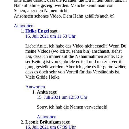
bit­te ach­te dar­auf, dass die Kräu­ter, die Du in den Salat tust, in
Nah­auf­nah­me gezeigt wer­den. Man­che kennt man von
Sehen, aber den Namen nicht.
Ansons­ten schö­nes Video. Dem Hahn gefällt‘s auch 😉
Antworten
Heike Engel
sagt:
15. Juli 2021 um 11:53 Uhr
Lie­be Ani­ta, ich habe das Video nicht erstellt. Wenn Du
mei­ne Vide­os (wo ich zu sehen bin) anschaust, siehst
Du, dass ich immer auf die Nah­auf­nah­men ach­te. Die­
ser Bei­trag ist von Gabrie­le erstellt und mir zur Ver­fü­
gung gestellt wor­den. Aber ich gebe es ihr ger­ne wei­ter,
dass es doch sehr von Vor­teil für das Ver­ständ­nis ist.
Vie­le Grü­ße Heike
Antworten
Anita
sagt:
15. Juli 2021 um 12:50 Uhr
Sor­ry, ich hab die Namen verwechselt!
Antworten
Leonie Bräutigam
sagt:
16. Juli 2021 um 07:39 Uhr