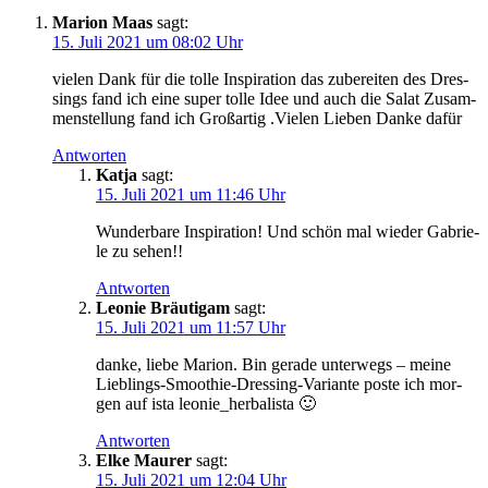
Marion Maas
sagt:
15. Juli 2021 um 08:02 Uhr
vie­len Dank für die tol­le Inspi­ra­ti­on das zube­rei­ten des Dres­
sings fand ich eine super tol­le Idee und auch die Salat Zusam­
men­stel­lung fand ich Groß­ar­tig .Vie­len Lie­ben Dan­ke dafür
Antworten
Katja
sagt:
15. Juli 2021 um 11:46 Uhr
Wun­der­ba­re Inspi­ra­ti­on! Und schön mal wie­der Gabrie­
le zu sehen!!
Antworten
Leonie Bräutigam
sagt:
15. Juli 2021 um 11:57 Uhr
dan­ke, lie­be Mari­on. Bin gera­de unter­wegs – mei­ne
Lieb­lings-Smoothie-Dres­sing-Vari­an­te pos­te ich mor­
gen auf ista leonie_herbalista 🙂
Antworten
Elke Maurer
sagt:
15. Juli 2021 um 12:04 Uhr