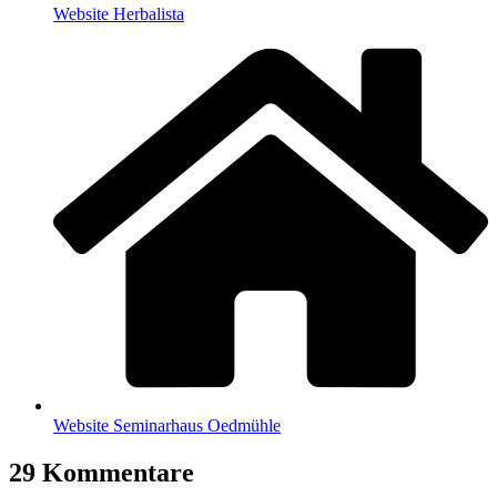
Web­site Herbalista
Web­site Semi­nar­haus Oedmühle
29 Kommentare