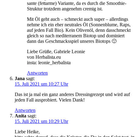
san­te (fett­ar­me) Vari­an­te, da es durch die Smoothie-
Struk­tur trotz­dem ange­nehm cre­mig ist.
Mit Öl geht auch – schmeckt auch super – aller­dings
neh­me ich ein eher neu­tra­les Öl (Son­nen­blu­me, Raps,
auf jeden Fall Bio). Kein Oli­ven­öl, denn das­schmeckt
gleich so nach medi­ter­ra­nem Bio­top und domi­niert
dann das Geschmacks­spiel unse­res Biotops 🙂
Lie­be Grü­ße, Gabrie­le Leonie
von Herbalista.eu
ins­ta: leonie_herbalista
Antworten
Jana
sagt:
15. Juli 2021 um 10:27 Uhr
Das ist ja mal ein ganz ande­res Dres­sing­re­zept und wird auf
jeden Fall aus­pro­biert. Vie­len Dank!
Antworten
Anita
sagt:
15. Juli 2021 um 10:29 Uhr
Lie­be Heike,