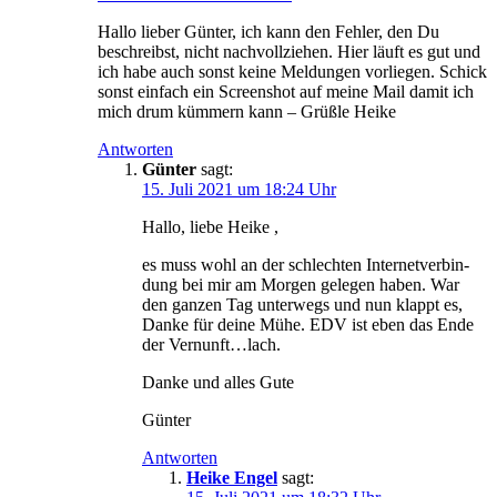
Hal­lo lie­ber Gün­ter, ich kann den Feh­ler, den Du
beschreibst, nicht nach­voll­zie­hen. Hier läuft es gut und
ich habe auch sonst kei­ne Mel­dun­gen vor­lie­gen. Schick
sonst ein­fach ein Screen­shot auf mei­ne Mail damit ich
mich drum küm­mern kann – Grüß­le Heike
Antworten
Günter
sagt:
15. Juli 2021 um 18:24 Uhr
Hal­lo, lie­be Heike ,
es muss wohl an der schlech­ten Inter­net­ver­bin­
dung bei mir am Mor­gen gele­gen haben. War
den gan­zen Tag unter­wegs und nun klappt es,
Dan­ke für dei­ne Mühe. EDV ist eben das Ende
der Vernunft…lach.
Dan­ke und alles Gute
Gün­ter
Antworten
Heike Engel
sagt: