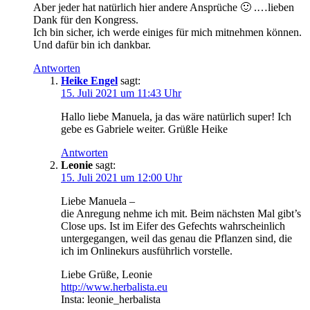
Aber jeder hat natür­lich hier ande­re Ansprü­che 🙂 .…lie­ben
Dank für den Kongress.
Ich bin sicher, ich wer­de eini­ges für mich mit­neh­men kön­nen.
Und dafür bin ich dankbar.
Antworten
Heike Engel
sagt:
15. Juli 2021 um 11:43 Uhr
Hal­lo lie­be Manue­la, ja das wäre natür­lich super! Ich
gebe es Gabrie­le wei­ter. Grüß­le Heike
Antworten
Leonie
sagt:
15. Juli 2021 um 12:00 Uhr
Lie­be Manuela –
die Anre­gung neh­me ich mit. Beim nächs­ten Mal gibt’s
Clo­se ups. Ist im Eifer des Gefechts wahr­schein­lich
unter­ge­gan­gen, weil das genau die Pflan­zen sind, die
ich im Online­kurs aus­führ­lich vorstelle.
Lie­be Grü­ße, Leonie
http://www.herbalista.eu
Ins­ta: leonie_herbalista