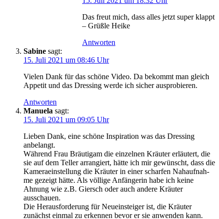
15. Juli 2021 um 18:32 Uhr
Das freut mich, dass alles jetzt super klappt
– Grüß­le Heike
Antworten
Sabine
sagt:
15. Juli 2021 um 08:46 Uhr
Vie­len Dank für das schö­ne Video. Da bekommt man gleich
Appe­tit und das Dres­sing wer­de ich sicher ausprobieren.
Antworten
Manuela
sagt:
15. Juli 2021 um 09:05 Uhr
Lie­ben Dank, eine schö­ne Inspi­ra­ti­on was das Dres­sing
anbelangt.
Wäh­rend Frau Bräu­ti­gam die ein­zel­nen Kräu­ter erläu­tert, die
sie auf dem Tel­ler arran­giert, hät­te ich mir gewünscht, dass die
Kame­ra­ein­stel­lung die Kräu­ter in einer schar­fen Nah­auf­nah­
me gezeigt hät­te. Als völ­li­ge Anfän­ge­rin habe ich kei­ne
Ahnung wie z.B. Giersch oder auch ande­re Kräu­ter
ausschauen.
Die Her­aus­for­de­rung für Neu­ein­stei­ger ist, die Kräu­ter
zunächst ein­mal zu erken­nen bevor er sie anwen­den kann.