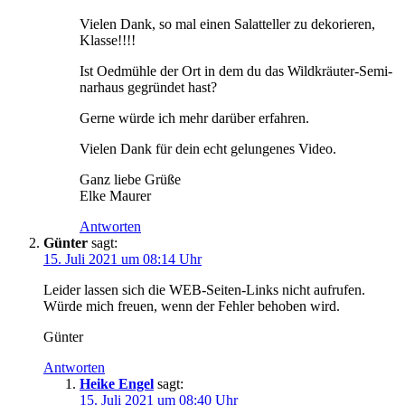
Vie­len Dank, so mal einen Salat­tel­ler zu deko­rie­ren,
Klasse!!!!
Ist Oed­müh­le der Ort in dem du das Wild­kräu­ter-Semi­
nar­haus gegrün­det hast?
Ger­ne wür­de ich mehr dar­über erfahren.
Vie­len Dank für dein echt gelun­ge­nes Video.
Ganz lie­be Grüße
Elke Maurer
Antworten
Günter
sagt:
15. Juli 2021 um 08:14 Uhr
Lei­der las­sen sich die WEB-Sei­ten-Links nicht auf­ru­fen.
Wür­de mich freu­en, wenn der Feh­ler beho­ben wird.
Gün­ter
Antworten
Heike Engel
sagt:
15. Juli 2021 um 08:40 Uhr