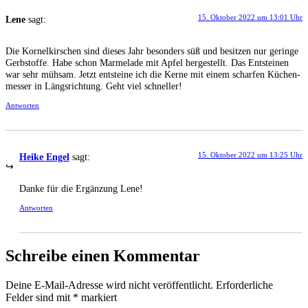
15. Oktober 2022 um 13:01 Uhr
Lene
sagt:
Die Kor­nel­kir­schen sind die­ses Jahr beson­ders süß und besit­zen nur gerin­ge
Gerb­stof­fe. Habe schon Mar­me­la­de mit Apfel her­ge­stellt. Das Ent­stei­nen
war sehr müh­sam. Jetzt ent­stei­ne ich die Ker­ne mit einem schar­fen Küchen­
mes­ser in Längs­rich­tung. Geht viel schneller!
Antworten
15. Oktober 2022 um 13:25 Uhr
Heike Engel
sagt:
Dan­ke für die Ergän­zung Lene!
Antworten
Schreibe einen Kommentar
Deine E-Mail-Adresse wird nicht veröffentlicht.
Erforderliche
Felder sind mit
*
markiert