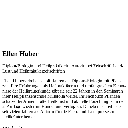
Ellen Huber
Diplom-Bio­lo­gin und Heil­prak­ti­ke­rin, Autorin bei Zeit­schrift Land­
Lust und Heilpraktikerzeitschriften
Ellen Huber arbei­tet seit 40 Jah­ren als Diplom-Bio­lo­gin mit Pflan­
zen. Ihre Erfah­run­gen als Heil­prak­ti­ke­rin und umfang­rei­chen Kennt­
nis­se der Heil­kräu­ter­kun­de gibt sie seit 22 Jah­ren in den Semi­na­ren
ihrer Heil­pflan­zen­schu­le Mil­le­fo­lia wei­ter. Ihr Fach­buch Pflan­zen­
schät­ze der Ahnen – alte Heil­kunst und aktu­el­le For­schung ist in der
2. Auf­la­ge wie­der im Han­del und ver­füg­bar. Dane­ben schreibt sie
seit vie­len Jah­ren als Autorin für die Fach- und Lai­en­pres­se zu
Heilkräuterthemen.