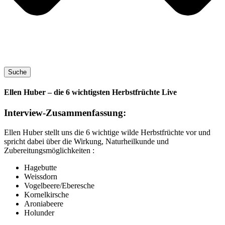
Suche
Ellen Huber – die 6 wichtigsten Herbstfrüchte Live
Interview-Zusammenfassung:
Ellen Huber stellt uns die 6 wich­ti­ge wil­de Herbst­früch­te vor und
spricht dabei über die Wir­kung, Natur­heil­kun­de und
Zubereitungsmöglichkeiten :
Hage­but­te
Weiss­dorn
Vogelbeere/Eberesche
Kor­nel­kir­sche
Aro­ni­abee­re
Holun­der