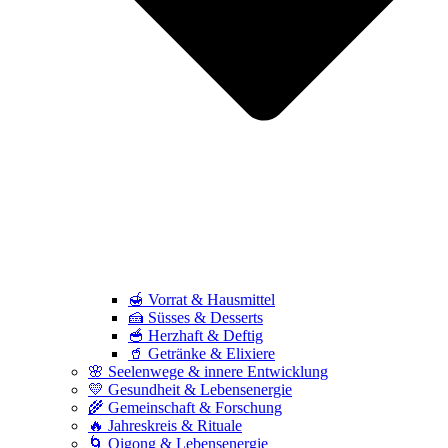
🍯 Vorrat & Hausmittel
🍰 Süsses & Desserts
🥣 Herzhaft & Deftig
🥤 Getränke & Elixiere
🌸 Seelenwege & innere Entwicklung
💛 Gesundheit & Lebensenergie
🌾 Gemeinschaft & Forschung
🔥 Jahreskreis & Rituale
🌀 Qigong & Lebensenergie