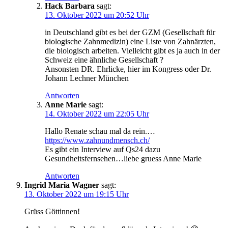
Hack Barbara
sagt:
13. Oktober 2022 um 20:52 Uhr
in Deutsch­land gibt es bei der GZM (Gesell­schaft für
bio­lo­gi­sche Zahn­me­di­zin) eine Lis­te von Zahn­ärz­ten,
die bio­lo­gisch arbei­ten. Viel­leicht gibt es ja auch in der
Schweiz eine ähn­li­che Gesellschaft ?
Ansons­ten DR. Ehr­li­cke, hier im Kon­gress oder Dr.
Johann Lech­ner München
Antworten
Anne Marie
sagt:
14. Oktober 2022 um 22:05 Uhr
Hal­lo Rena­te schau mal da rein.…
https://www.zahnundmensch.ch/
Es gibt ein Inter­view auf Qs24 dazu
Gesundheitsfernsehen…liebe gruess Anne Marie
Antworten
Ingrid Maria Wagner
sagt:
13. Oktober 2022 um 19:15 Uhr
Grüss Göt­tin­nen!