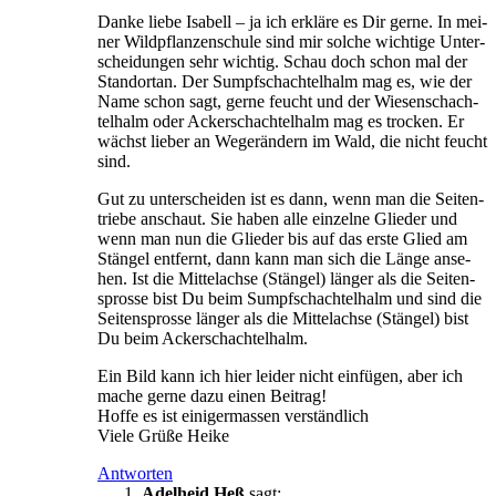
Dan­ke lie­be Isa­bell – ja ich erklä­re es Dir ger­ne. In mei­
ner Wild­pflan­zen­schu­le sind mir sol­che wich­ti­ge Unter­
schei­dun­gen sehr wich­tig. Schau doch schon mal der
Stand­ort­an. Der Sumpf­schach­tel­halm mag es, wie der
Name schon sagt, ger­ne feucht und der Wie­sen­schach­
tel­halm oder Acker­schach­tel­halm mag es tro­cken. Er
wächst lie­ber an Wege­rän­dern im Wald, die nicht feucht
sind.
Gut zu unter­schei­den ist es dann, wenn man die Sei­ten­
trie­be anschaut. Sie haben alle ein­zel­ne Glie­der und
wenn man nun die Glie­der bis auf das ers­te Glied am
Stän­gel ent­fernt, dann kann man sich die Län­ge anse­
hen. Ist die Mit­tel­ach­se (Stän­gel) län­ger als die Sei­ten­
spros­se bist Du beim Sumpf­schach­tel­halm und sind die
Sei­ten­spros­se län­ger als die Mit­tel­ach­se (Stän­gel) bist
Du beim Ackerschachtelhalm.
Ein Bild kann ich hier lei­der nicht ein­fü­gen, aber ich
mache ger­ne dazu einen Beitrag!
Hof­fe es ist eini­ger­mas­sen verständlich
Vie­le Grü­ße Heike
Antworten
Adelheid Heß
sagt: