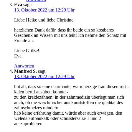
Eva
sagt:
13. Oktober 2022 um 12:20 Uhr
Lie­be Hei­ke und lie­be Christine,
herz­li­chen Dank dafür, dass ihr bei­de ein so kost­ba­res
Geschenk an Wis­sen mit uns teilt! Ich neh­me den Schatz mit
Freu­de an.
Lie­be Grüße!
Eva
Antworten
Manfred S.
sagt:
13. Oktober 2022 um 12:29 Uhr
hut ab, dass so eine char­man­te, warm­her­zi­ge frau die­sen rus­ti­
ka­len beruf aus­üben konnte.-
zu den krei­de­zäh­nen: in der zahn­me­di­zin über­legt man sich
auch, ob die weich­ma­cher aus kunst­stof­fen die qua­li­tät des
zahn­schmel­zes mindern.
hab kei­ne erfah­rung damit, wür­de aber auch erwä­gen, den
wele­da auf­bau­kalk oder schüss­ler­sal­ze 1 und 2
auszuprobieren.