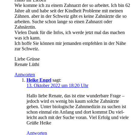
Wie kom­me ich zu einem Zahn­arzt der so arbei­tet. Ich bin 62
Jah­re alt und habe seit der Kind­heit Pro­ble­me mit mei­nen
Zäh­nen. aber in der Schweiz gibt es kei­ne Zahn­ärz­te die so
arbei­ten. Suche schon lan­ge so einen Zahn­arzt oder
Zahnärztin.
Vie­len Dank für die Infos, ich wer­de jetzt mal das machen
was ich kann.
Ich hof­fe Sie kön­nen mir jeman­den emp­feh­len in der Nähe
zur Schweiz.
Lie­be Grüsse
Rena­te Lüthi
Antworten
Heike Engel
sagt:
13. Oktober 2022 um 18:20 Uhr
Hal­lo lie­be Rena­te, das ist eine wun­der­ba­re Fra­ge –
jedoch wird es wenig bis kaum sol­che Zahn­ärz­te
geben. Unter bio­lo­gi­sche Zahn­me­di­zin zu suchen ist
schon ein­mal ein Anfang und dort kommst Du viel­
leicht auch mit der Suche vor­an. Viel Erfolg und vie­le
Grü­ße Heike
Antworten