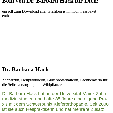
Boni von Dr. Barbara Hack für Dich:
ein pdf zum Down­load aller Gra­fi­ken ist im Kon­gress­pa­ket
enthalten.
Dr. Barbara Hack
Zahn­ärz­tin, Heil­prak­ti­ke­rin, Blü­ten­bot­schaf­te­rin, Fach­be­ra­te­rin für
die Selbst­ver­sor­gung mit Wildpflanzen
Dr. Bar­ba­ra Hack hat an der Uni­ver­si­tät Mainz Zahn­
me­di­zin stu­diert und hat­te 35 Jah­re eine eige­ne Pra­
xis mit dem Schwer­punkt Kie­fer­or­tho­pa­die. Seit 2000
ist sie auch Heil­prak­ti­ke­rin und hat meh­re­re Zusatz­