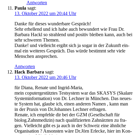
Antworten
Paula
sagt:
13. Oktober 2022 um 20:44 Uhr
Dan­ke für die­ses wun­der­ba­re Gespräch!
Sehr erhel­lend und ich habe auch bewun­dert wie Frau Dr.
Bar­ba­ra Hackl so strah­lend und posi­tiv blei­ben kann, auch bei
sehr schwe­ren Themen.
Dan­ke! und viel­leicht ergibt sich ja sogar in der Zukunft ein­
mal ein wei­te­res Gespräch. Das wür­de bestimmt sehr vie­le
Men­schen ansprechen.
Antworten
Hack Barbara
sagt:
13. Oktober 2022 um 20:46 Uhr
für Dia­na, Rena­te und Ingrid-Maria,
mein copu­ter­ge­stütz­tes Test­sys­tem war das SKASYS (Ska­la­re
Sys­tem­in­for­ma­ti­on) von Dr. Lech­ner in Mün­chen. Das neu­es­
te Sys­tem hat, glau­be ich, einen ande­ren Namen , kann man
in der Pra­xis von Dr.Johannes Lech­ner erfragen.
Rena­te, ich emp­feh­le dir bei der GZM (Gesell­schaft für
biolog.Zahnmedizin) nach qua­li­fi­zier­ten Zahn­ärz­ten zu fra­
gen. Viel­leicht gibt es ja auch in der Schweiz eine ähn­li­che
Orga­ni­sa­ti­on ? Ansons­ten wäre Dr.Jörn Erle­cke, hier im Kon­