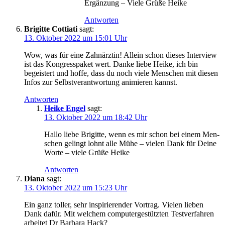
Ergän­zung – Vie­le Grü­ße Heike
Antworten
Brigitte Cottiati
sagt:
13. Oktober 2022 um 15:01 Uhr
Wow, was für eine Zahn­ärz­tin! Allein schon die­ses Inter­view
ist das Kon­gress­pa­ket wert. Dan­ke lie­be Hei­ke, ich bin
begeis­tert und hof­fe, dass du noch vie­le Men­schen mit die­sen
Infos zur Selbst­ver­ant­wor­tung ani­mie­ren kannst.
Antworten
Heike Engel
sagt:
13. Oktober 2022 um 18:42 Uhr
Hal­lo lie­be Bri­git­te, wenn es mir schon bei einem Men­
schen gelingt lohnt alle Mühe – vie­len Dank für Dei­ne
Wor­te – vie­le Grü­ße Heike
Antworten
Diana
sagt:
13. Oktober 2022 um 15:23 Uhr
Ein ganz tol­ler, sehr inspi­rie­ren­der Vor­trag. Vie­len lie­ben
Dank dafür. Mit wel­chem com­pu­ter­ge­stütz­ten Test­ver­fah­ren
arbei­tet Dr Bar­ba­ra Hack?