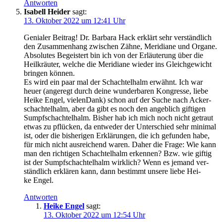
Antworten
Isabell Heider
sagt:
13. Oktober 2022 um 12:41 Uhr
Genia­ler Bei­trag! Dr. Bar­ba­ra Hack erklärt sehr ver­ständ­lich
den Zusam­men­hang zwi­schen Zäh­ne, Meri­dia­ne und Orga­ne.
Abso­lu­tes Begeis­tert bin ich von der Erläu­te­rung über die
Heil­kräu­ter, wel­che die Meri­dia­ne wie­der ins Gleich­ge­wicht
brin­gen können.
Es wird ein paar mal der Schach­tel­halm erwähnt. Ich war
heu­er (ange­regt durch dei­ne wun­der­ba­ren Kon­gres­se, lie­be
Hei­ke Engel, vie­len­Dank) schon auf der Suche nach Acker­
schach­tel­halm, aber da gibt es noch den angeb­lich gif­ti­gen
Sumpf­schach­tel­halm. Bis­her hab ich mich noch nicht getraut
etwas zu pflü­cken, da ent­we­der der Unter­schied sehr mini­mal
ist, oder die bis­he­ri­gen Erklä­run­gen, die ich gefun­den habe,
für mich nicht aus­rei­chend waren. Daher die Fra­ge: Wie kann
man den rich­ti­gen Schach­tel­halm erken­nen? Bzw. wie gif­tig
ist der Sumpf­schach­tel­halm wirk­lich? Wenn es jemand ver­
ständ­lich erklä­ren kann, dann bestimmt unse­re lie­be Hei­
ke Engel.
Antworten
Heike Engel
sagt:
13. Oktober 2022 um 12:54 Uhr