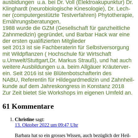
aus­bi­dun­gen
u.a. bei Dr. Voll (Elek­tro­aku­punk­tur) Dr.
Kling­hardt (neu­ro­bio­lo­gi­sche Kine­so­lo­gie), Dr. Lech­
ner (com­pu­ter­ge­stütz­te Test­ver­fah­ren)
Phy­to­the­ra­pie,
Ernährungsberatungen,
1988 wur­de die GZM (Gesell­schaft für ganz­heit­li­che
Zahn­me­di­zin) gegrün­det, und Bar­bar Hack war eine
der ers­ten qua­li­fi­zier­ten Mitglieder
seit 2013 ist sie Fach­be­ra­te­rin für Selbst­ver­sor­gung
mit Wild­pflan­zen ( Hoch­schu­le für Wirt­schaft
u.Umwelt/Stuttgart,
Dr. Mar­kus Strauß), und hat auch
wei­te­re Aus­bil­dun­gen
u.a. beim All­gäu­er Kräu­ter­ver­
ein. Seit
2016 ist sie Blü­ten­bot­schaf­te­rin des
NABU,
Refe­ren­tin für Hil­de­gard­me­di­zin und Zahn­heil­
kun­de auf dem Jah­res­kon­gress in Kon­stanz 2018
Zur Zeit bie­tet Sie Work­shops im eige­nen Umfeld an.
61 Kommentare
Christine
sagt:
13. Oktober 2022 um 09:47 Uhr
Bar­ba­ra hat so ein gros­ses Wis­sen, auch bezüg­lich der Heil­