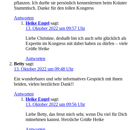
pflan­zen. Ich durf­te sie per­sön­lich ken­nen­ler­nen beim Kräu­ter
Stamm­tisch. Dan­ke für den tol­len Kongress
Antworten
Heike Engel
sagt:
13. Oktober 2022 um 09:57 Uhr
Lie­be Chris­ti­ne, des­halb bin ich auch sehr glück­lich als
Exper­tin im Kon­gress mit dabei haben zu dür­fen – vie­le
Grü­ße Heike
Antworten
Betty
sagt:
13. Oktober 2022 um 09:48 Uhr
Ein wun­der­ba­res und sehr infor­ma­ti­ves Gespräch mit ihnen
bei­den, vie­len herz­li­chen Dank!!
Antworten
Heike Engel
sagt:
13. Oktober 2022 um 09:56 Uhr
Lie­be Bet­ty, das freut mich sehr, wenn Du viel für Dich
mit­neh­men kannst. Herz­li­che Grü­ße Heike
Antworten