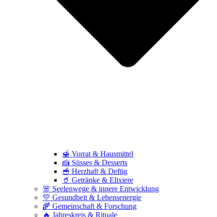
🍯 Vorrat & Hausmittel
🍰 Süsses & Desserts
🥣 Herzhaft & Deftig
🥤 Getränke & Elixiere
🌸 Seelenwege & innere Entwicklung
💛 Gesundheit & Lebensenergie
🌾 Gemeinschaft & Forschung
🔥 Jahreskreis & Rituale