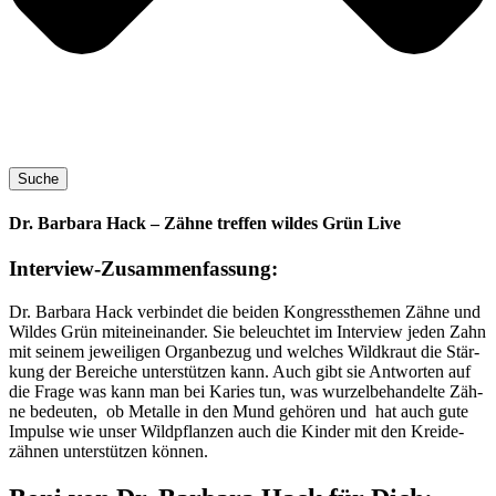
Suche
Dr. Barbara Hack – Zähne treffen wildes Grün Live
Interview-Zusammenfassung:
Dr. Bar­ba­ra Hack ver­bin­det die bei­den Kon­gress­the­men Zäh­ne und
Wil­des Grün mit­ein­ein­an­der. Sie beleuch­tet im Inter­view jeden Zahn
mit sei­nem jewei­li­gen Organ­be­zug und wel­ches Wild­kraut die Stär­
kung der Berei­che unter­stüt­zen kann. Auch gibt sie Ant­wor­ten auf
die Fra­ge was kann man bei Kari­es tun, was wur­zel­be­han­del­te Zäh­
ne bedeu­ten, ob Metal­le in den Mund gehö­ren und hat auch gute
Impul­se wie unser Wild­pflan­zen auch die Kin­der mit den Krei­de­
zäh­nen unter­stüt­zen können.