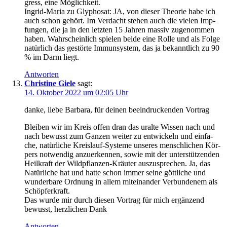
gress, eine Möglichkeit.
Ingrid-Maria zu Gly­pho­sat: JA, von die­ser Theo­rie habe ich
auch schon gehört. Im Ver­dacht ste­hen auch die vie­len Imp­
fun­gen, die ja in den letz­ten 15 Jah­ren mas­siv zuge­nom­men
haben. Wahr­schein­lich spie­len bei­de eine Rol­le und als Fol­ge
natür­lich das gestör­te Immun­sys­tem, das ja bekannt­lich zu 90
% im Darm liegt.
Antworten
Christine Giele
sagt:
14. Oktober 2022 um 02:05 Uhr
dan­ke, lie­be Bar­ba­ra, für dei­nen beein­dru­cken­den Vortrag
Blei­ben wir im Kreis offen dran das uralte Wis­sen nach und
nach bewusst zum Gan­zen wei­ter zu ent­wi­ckeln und ein­fa­
che, natür­li­che Kreis­lauf-Sys­te­me unse­res mensch­li­chen Kör­
pers not­wen­dig anzu­er­ken­nen, sowie mit der unter­stüt­zen­den
Heil­kraft der Wild­pflan­zen-Kräu­ter aus­zu­spre­chen. Ja, das
Natür­li­che hat und hat­te schon immer sei­ne gött­li­che und
wun­der­ba­re Ord­nung in allem mit­ein­an­der Ver­bun­de­nem als
Schöpferkraft.
Das wur­de mir durch die­sen Vor­trag für mich ergän­zend
bewusst, herz­li­chen Dank
Antworten