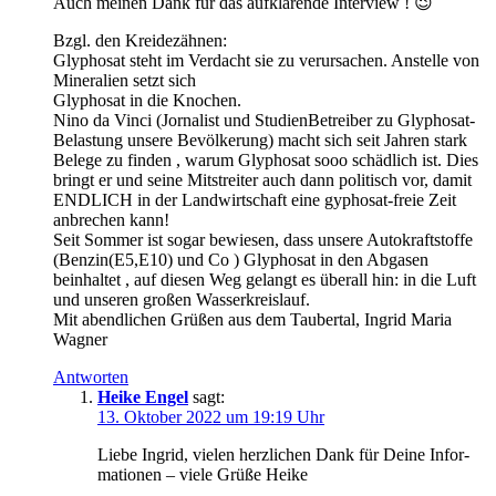
Auch mei­nen Dank für das auf­klä­ren­de Interview ! 😉
Bzgl. den Kreidezähnen:
Gly­pho­sat steht im Ver­dacht sie zu ver­ur­sa­chen. Anstel­le von
Mine­ra­li­en setzt sich
Gly­pho­sat in die Knochen.
Nino da Vin­ci (Jorn­a­list und Stu­di­en­Be­trei­ber zu Gly­pho­sat­
Be­las­tung unse­re Bevöl­ke­rung) macht sich seit Jah­ren stark
Bele­ge zu fin­den , war­um Gly­pho­sat sooo schäd­lich ist. Dies
bringt er und sei­ne Mit­strei­ter auch dann poli­tisch vor, damit
ENDLICH in der Land­wirt­schaft eine gypho­sat-freie Zeit
anbre­chen kann!
Seit Som­mer ist sogar bewie­sen, dass unse­re Auto­kraft­stof­fe
(Benzin(E5,E10) und Co ) Gly­pho­sat in den Abga­sen
beinhal­tet , auf die­sen Weg gelangt es über­all hin: in die Luft
und unse­ren gro­ßen Wasserkreislauf.
Mit abend­li­chen Grü­ßen aus dem Tau­ber­tal, Ingrid Maria
Wagner
Antworten
Heike Engel
sagt:
13. Oktober 2022 um 19:19 Uhr
Lie­be Ingrid, vie­len herz­li­chen Dank für Dei­ne Infor­
ma­tio­nen – vie­le Grü­ße Heike