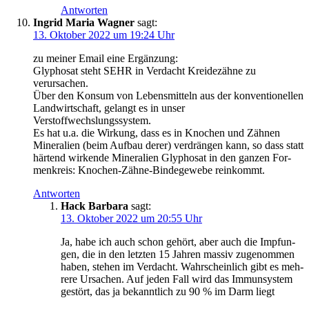
Antworten
Ingrid Maria Wagner
sagt:
13. Oktober 2022 um 19:24 Uhr
zu mei­ner Email eine Ergänzung:
Gly­pho­sat steht SEHR in Ver­dacht Krei­de­zäh­ne zu
verursachen.
Über den Kon­sum von Lebens­mit­teln aus der kon­ven­tio­nel­len
Land­wirt­schaft, gelangt es in unser
Verstoffwechslungssystem.
Es hat u.a. die Wir­kung, dass es in Kno­chen und Zäh­nen
Mine­ra­li­en (beim Auf­bau derer) ver­drän­gen kann, so dass statt
här­tend wir­ken­de Mine­ra­li­en Gly­pho­sat in den gan­zen For­
men­kreis: Kno­chen-Zäh­ne-Bin­de­ge­we­be reinkommt.
Antworten
Hack Barbara
sagt:
13. Oktober 2022 um 20:55 Uhr
Ja, habe ich auch schon gehört, aber auch die Imp­fun­
gen, die in den letz­ten 15 Jah­ren mas­siv zuge­nom­men
haben, ste­hen im Ver­dacht. Wahr­schein­lich gibt es meh­
re­re Ursa­chen. Auf jeden Fall wird das Immun­sys­tem
gestört, das ja bekannt­lich zu 90 % im Darm liegt