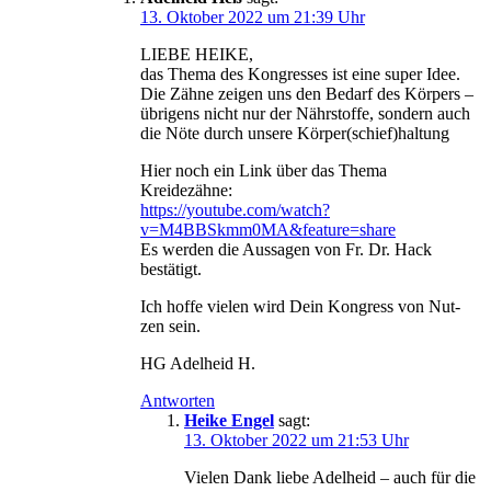
13. Oktober 2022 um 21:39 Uhr
LIEBE HEIKE,
das The­ma des Kon­gres­ses ist eine super Idee.
Die Zäh­ne zei­gen uns den Bedarf des Kör­pers –
übri­gens nicht nur der Nähr­stof­fe, son­dern auch
die Nöte durch unse­re Körper(schief)haltung
Hier noch ein Link über das The­ma
Kreidezähne:
https://youtube.com/watch?
v=M4BBSkmm0MA&feature=share
Es wer­den die Aus­sa­gen von Fr. Dr. Hack
bestätigt.
Ich hof­fe vie­len wird Dein Kon­gress von Nut­
zen sein.
HG Adel­heid H.
Antworten
Heike Engel
sagt:
13. Oktober 2022 um 21:53 Uhr
Vie­len Dank lie­be Adel­heid – auch für die