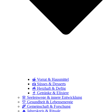
🍯 Vorrat & Hausmittel
🍰 Süsses & Desserts
🥣 Herzhaft & Deftig
🥤 Getränke & Elixiere
🌸 Seelenwege & innere Entwicklung
💛 Gesundheit & Lebensenergie
🌾 Gemeinschaft & Forschung
🔥 Jahreskreis & Rituale