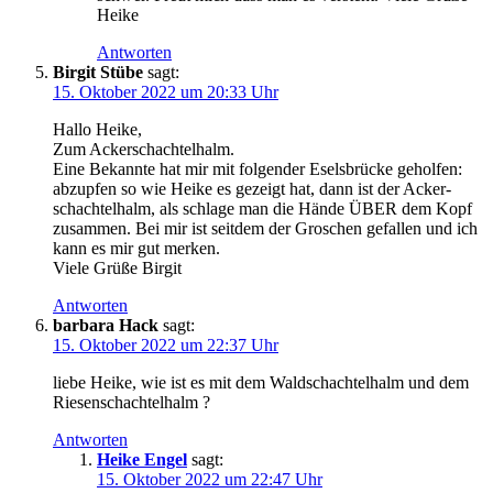
Heike
Antworten
Birgit Stübe
sagt:
15. Oktober 2022 um 20:33 Uhr
Hal­lo Heike,
Zum Ackerschachtelhalm.
Eine Bekann­te hat mir mit fol­gen­der Esels­brü­cke gehol­fen:
abzup­fen so wie Hei­ke es gezeigt hat, dann ist der Acker­
schach­tel­halm, als schla­ge man die Hän­de ÜBER dem Kopf
zusam­men. Bei mir ist seit­dem der Gro­schen gefal­len und ich
kann es mir gut merken.
Vie­le Grü­ße Birgit
Antworten
barbara Hack
sagt:
15. Oktober 2022 um 22:37 Uhr
lie­be Hei­ke, wie ist es mit dem Wald­schach­tel­halm und dem
Riesenschachtelhalm ?
Antworten
Heike Engel
sagt:
15. Oktober 2022 um 22:47 Uhr