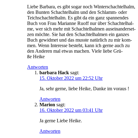
Lie­be Bar­ba­ra, es gibt sogar noch Win­ter­schach­tel­halm,
den Bun­ten Schach­tel­halm und den Schlamm- oder
Teich­schach­tel­halm. Es gibt da ein ganz span­nen­des
Buch von Frau Mari­an­ne Ruoff nur über Schach­tel­hal­
me, wer sich mehr mit Schach­tel­hal­men aus­ein­an­der­set­
zen möch­te. Sie hat den Schach­tel­hal­men ein gan­zes
Buch gewid­met und das muss­te natür­lich zu mir kom­
men. Wenn Inter­es­se besteht, kann ich ger­ne auch zu
den Ande­ren mal etwas machen. Vie­le lie­be Grü­
ße Heike
Antworten
barbara Hack
sagt:
15. Oktober 2022 um 22:52 Uhr
Ja, sehr ger­ne, lie­be Hei­ke, Dan­ke im voraus !
Antworten
Marion
sagt:
16. Oktober 2022 um 03:41 Uhr
Ja ger­ne Lie­be Heike.
Antworten