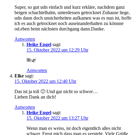
Super, so gut udn ein­fach und kurz erklä­re, nach­dem ganz
bei­gen schach­tel­halm, unter­des­sen getrock­net Zuhau­se liege,
udn dann doch unsi­cher­hei­ten auf­ka­men was es nun ist, hof­fe
ich es auch getrock­net noch aus­ein­an­der­hal­ten zu könn­ne
od.eben beim nächs­ten durch­gang dann.Danke.
Antworten
Heike Engel
sagt:
15. Oktober 2022 um 12:29 Uhr
🌺🌿
Antworten
Elke
sagt:
15. Oktober 2022 um 12:40 Uhr
Das ist ja toll 🙂 Und gar nicht so schwer…
Lie­ben Dank an dich!
Antworten
Heike Engel
sagt:
15. Oktober 2022 um 13:27 Uhr
Wenn man es weiss, ist doch eigent­lich alles nicht
schwer. Freut mich dass man es ver­steht. Vie­le Grüße