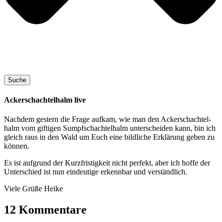
Suche
Ackerschachtelhalm live
Nach­dem ges­tern die Fra­ge auf­kam, wie man den Acker­schach­tel­
halm vom gif­ti­gen Sumpf­schach­tel­halm unter­schei­den kann, bin ich
gleich raus in den Wald um Euch eine bild­li­che Erklä­rung geben zu
können.
Es ist auf­grund der Kurz­fris­tig­keit nicht per­fekt, aber ich hof­fe der
Unter­schied ist nun ein­deu­ti­ge erkenn­bar und verständlich.
Vie­le Grü­ße Heike
12 Kommentare