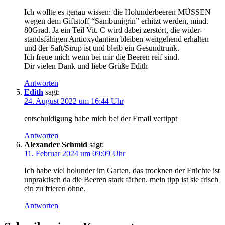
Ich woll­te es genau wis­sen: die Holun­der­bee­ren MÜSSEN
wegen dem Gift­stoff “Sam­bu­nig­rin” erhitzt wer­den, mind.
80Grad. Ja ein Teil Vit. C wird dabei zer­stört, die wider­
stands­fä­hi­gen Anti­oxy­dan­ti­en blei­ben weit­ge­hend erhal­ten
und der Saft/Sirup ist und bleib ein Gesundtrunk.
Ich freue mich wenn bei mir die Bee­ren reif sind.
Dir vie­len Dank und lie­be Grü­ße Edith
Antworten
Edith
sagt:
24. August 2022 um 16:44 Uhr
ent­schul­di­gung habe mich bei der Email vertippt
Antworten
Alexander Schmid
sagt:
11. Februar 2024 um 09:09 Uhr
Ich habe viel holun­der im Gar­ten. das trock­nen der Früch­te ist
unprak­tisch da die Bee­ren stark fär­ben. mein tipp ist sie frisch
ein zu frie­ren ohne.
Antworten