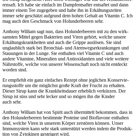
ren­saft. Ich habe sie ein­fach im Dampf­ent­saf­ter ent­saf­tet und dann
immer einem Tee zuge­ge­ben und habe ihn in Erkäl­tungs­zei­ten
immer sehr geschätzt auf­grund dem hohen Gehalt an Vit­amin C. Ich
mag auch den Geschmack von Holun­der­bee­ren sehr.
Antho­ny Wil­liam sagt nun, dass Holun­der­bee­ren mit zu den wirk­
sams­ten Mit­tel gegen Bak­te­ri­en und Viren gehört, wel­che unse­re
Erkäl­tungs­krank­hei­ten und auch die Grip­pe aus­lö­sen. Sie sind
unglaub­lich stark bei Bron­chi­al- und Atem­wegs­er­kran­kun­gen und
Stau­un­gen in der Lun­ge. Sie ent­hal­ten viel Vit­amin C und auch
ande­re Vit­ami­ne, Mine­ra­li­en und Anti­oxi­dan­ti­en und vie­le wei­te­re
Nähr­stof­fe, wel­che von unse­rer Wis­sen­schaft noch nicht ent­deckt
wor­den sind.
Er emp­fiehlt ein ganz ein­fa­ches Rezept ohne jeg­li­chen Kon­ser­vie­
rungs­stof­fe um die mög­lichst gro­ße Kraft der Frucht zu erhal­ten.
Die­ser Sirup kann die Krank­heits­dau­er erheb­lich ver­kür­zen. Der
Sirup ist süss und sehr lecker und so mögen ihn die Kin­der
auch sehr.
Antho­ny Wil­liam hat von Spi­rit auch über­mit­telt bekom­men, dass in
den Holun­der­bee­ren bestimm­te Pro­te­ine und Bio­fla­vo­ne ent­hal­ten
sind, wel­che Viren in unse­rem Kör­per zer­stö­ren kön­nen. Unser
Immun­sys­tem kann sehr stark unter­stützt wer­den indem die Pro­duk­
ti­on von Zyto­ki­nen gestei­gert wird.