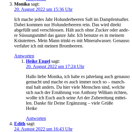
Monika
sagt:
20. August 2022 um 15:36 Uhr
Ich mache jedes Jahr Holun­der­bee­ren Saft im Dampf­ent­saf­ter.
Dabei kom­men nur Holun­der­bee­ren rein. Das wird direkt
abge­füllt und ver­schlos­sen. Hält auch ohne Zucker oder ande­
re Süs­sungs­mit­tel das gan­ze Jahr. Ich benut­ze es in mei­nem
Kräu­ter­tees. Mein Mann trinkt es mit Mine­ral­was­ser. Genau­so
ver­fah­re ich mit mei­nen Brombeeren.
Antworten
Heike Engel
sagt:
20. August 2022 um 17:24 Uhr
Hal­lo lie­be Moni­ka, ich habe es jah­re­lang auch genau­so
gemacht und mache es auch immer noch so – manch­
mal halt anders. Da hier vie­le Men­schen sind, wel­che
sich nach der Ernäh­rung von Antho­ny Wil­liam rich­ten,
woll­te ich Euch auch sei­ne Art der Zube­rei­tung mit­tei­
len. Dan­ke für Dei­ne Ergän­zung – vie­le Grüße
Heike
Antworten
Edith
sagt:
24. August 2022 um 16:43 Uhr