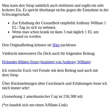
Man kann den Sirup natür­lich auch ein­frie­ren und ergibt ein sehr
lecke­res Eis. Es spricht über­haupt nichts gegen die Ein­nah­me in der
Schwangerschaft.
Zur Erhal­tung der Gesund­heit emp­fiehlt Antho­ny Wil­liam 1
EL/ Tag zu sich zu nehmen.
Wenn man schon krank ist dann 3 mal täg­lich 1 EL um
gesund zu werden.
Den Ori­gi­nal­bei­trag kön­nen sie
Hier
nach­le­sen
Viel­leicht inter­es­sierst Du Dich auch für fol­gen­den Beitrag:
Holun­der-Blü­ten-Sirup (inspi­riert von Antho­ny William)
Ich wün­sche Euch viel Freu­de mit dem Bei­trag und auch mit
dem Sirup
Über Rück­mel­dun­gen über Geschmack und Erfah­run­gen freue ich
mich immer sehr!
(Anmer­kung 1 ame­ri­ka­ni­scher Cup ist 236,588 ml)
(*es han­delt sich um einen Affiliate-Link)