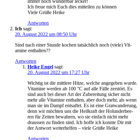
immer noch wun­der­bar lecker!
Ich freue mich Euch dies mit­tei­len zu können
Vie­le Grü­ße Heike
Antworten
Ich
sagt:
20. August 2022 um 08:50 Uhr
Sind nach einer Stun­de kochen tat­säch­lich noch (vie­le) Vit­
ami­ne enthalten??
Antworten
Heike Engel
sagt:
20. August 2022 um 17:27 Uhr
Wich­tig ist die mitt­le­re Hit­ze, wel­che ange­ge­ben wur­de.
Vit­ami­ne wer­den ab 100 °C auf alle Fäl­le zer­stört. Es
sind auch bei die­ser Art der Zube­rei­tung sicher nicht
mehr alle Vit­ami­ne ent­hal­ten, aber doch mehr, als wenn
man sie im Dampf ent­saf­tet. Es ist eine Grat­wan­de­rung,
denn wir möch­ten uns die Heil­kraft der Holun­der­bee­
ren für Zei­ten bewah­ren, wo sie ein­fach nicht mehr
draus­sen zu fin­den sind. Ich hof­fe ich konn­te Dir mit
der Ant­wort wei­ter­hel­fen – vie­le Grü­ße Heike
Antworten