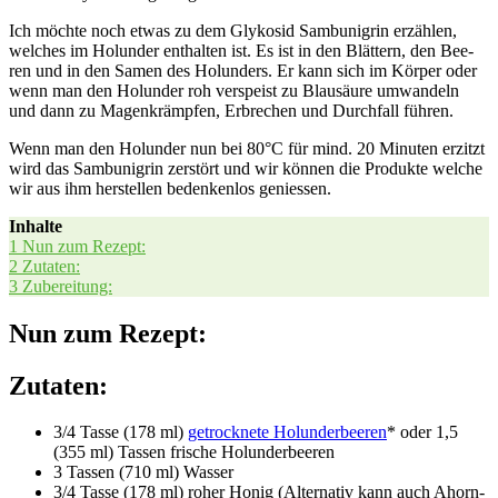
Ich möch­te noch etwas zu dem Gly­ko­sid Sam­bu­nig­rin erzäh­len,
wel­ches im Holun­der ent­hal­ten ist. Es ist in den Blät­tern, den Bee­
ren und in den Samen des Holun­ders. Er kann sich im Kör­per oder
wenn man den Holun­der roh ver­speist zu Blau­säu­re umwan­deln
und dann zu Magen­krämp­fen, Erbre­chen und Durch­fall führen.
Wenn man den Holun­der nun bei 80°C für mind. 20 Minu­ten erzitzt
wird das Sam­bu­nig­rin zer­stört und wir kön­nen die Pro­duk­te wel­che
wir aus ihm her­stel­len beden­ken­los geniessen.
Inhal­te
1
Nun zum Rezept:
2
Zuta­ten:
3
Zube­rei­tung:
Nun zum Rezept:
Zutaten:
3/4 Tas­se (178 ml)
getrock­ne­te Holun­der­bee­ren
* oder 1,5
(355 ml) Tas­sen fri­sche Holunderbeeren
3 Tas­sen (710 ml) Wasser
3/4 Tas­se (178 ml) roher Honig (Alter­na­tiv kann auch Ahorn­