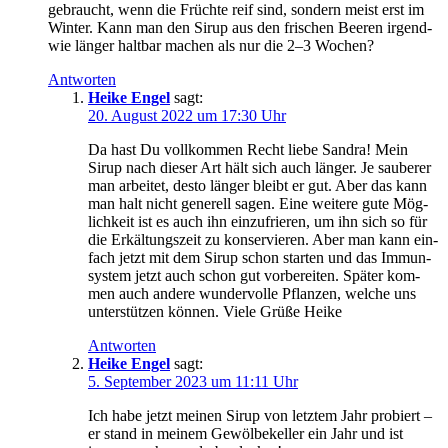
gebraucht, wenn die Früch­te reif sind, son­dern meist erst im
Win­ter. Kann man den Sirup aus den fri­schen Bee­ren irgend­
wie län­ger halt­bar machen als nur die 2–3 Wochen?
Antworten
Heike Engel
sagt:
20. August 2022 um 17:30 Uhr
Da hast Du voll­kom­men Recht lie­be San­dra! Mein
Sirup nach die­ser Art hält sich auch län­ger. Je sau­be­rer
man arbei­tet, des­to län­ger bleibt er gut. Aber das kann
man halt nicht gene­rell sagen. Eine wei­te­re gute Mög­
lich­keit ist es auch ihn ein­zu­frie­ren, um ihn sich so für
die Erkäl­tungs­zeit zu kon­ser­vie­ren. Aber man kann ein­
fach jetzt mit dem Sirup schon star­ten und das Immun­
sys­tem jetzt auch schon gut vor­be­rei­ten. Spä­ter kom­
men auch ande­re wun­der­vol­le Pflan­zen, wel­che uns
unter­stüt­zen kön­nen. Vie­le Grü­ße Heike
Antworten
Heike Engel
sagt:
5. September 2023 um 11:11 Uhr
Ich habe jetzt mei­nen Sirup von letz­tem Jahr pro­biert –
er stand in mei­nem Gewöl­be­kel­ler ein Jahr und ist