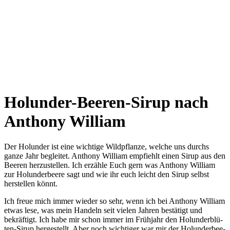
Holunder-Beeren-Sirup nach
Anthony William
Der Holunder ist eine wichtige Wildpflanze, welche uns durchs
ganze Jahr begleitet. Anthony William empfiehlt einen Sirup aus den
Beeren herzustellen. Ich erzähle Euch gern was Anthony William
zur Holunderbeere sagt und wie ihr euch leicht den Sirup selbst
herstellen könnt.
Ich freue mich immer wie­der so sehr, wenn ich bei Antho­ny Wil­liam
etwas lese, was mein Han­deln seit vie­len Jah­ren bestä­tigt und
bekräf­tigt. Ich habe mir schon immer im Früh­jahr den Holun­der­blü­
ten-Sirup her­ge­stellt. Aber noch wich­ti­ger war mir der Holun­der­bee­