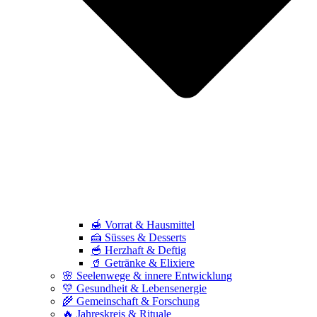
🍯 Vorrat & Hausmittel
🍰 Süsses & Desserts
🥣 Herzhaft & Deftig
🥤 Getränke & Elixiere
🌸 Seelenwege & innere Entwicklung
💛 Gesundheit & Lebensenergie
🌾 Gemeinschaft & Forschung
🔥 Jahreskreis & Rituale