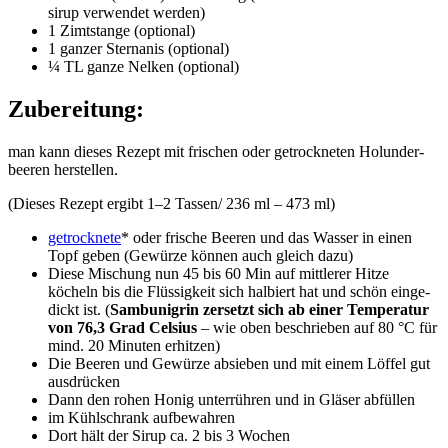
si­rup ver­wen­det werden)
1 Zimt­stan­ge (optio­nal)
1 gan­zer Stern­anis (optio­nal)
¼ TL gan­ze Nel­ken (optio­nal)
Zubereitung:
man kann die­ses Rezept mit fri­schen oder getrock­ne­ten Holun­der­
bee­ren herstellen.
(Die­ses Rezept ergibt 1–2 Tassen/ 236 ml – 473 ml)
getrock­ne­te
* oder fri­sche Bee­ren und das Was­ser in einen
Topf geben (Gewür­ze kön­nen auch gleich dazu)
Die­se Mischung nun 45 bis 60 Min auf mitt­le­rer Hit­ze
köcheln bis die Flüs­sig­keit sich hal­biert hat und schön ein­ge­
dickt ist. (
Sam­bu­nig­rin zer­setzt sich ab einer Tem­pe­ra­tur
von 76,3 Grad Cel­si­us
– wie oben beschrie­ben auf 80 °C für
mind. 20 Minu­ten erhitzen)
Die Bee­ren und Gewür­ze absie­ben und mit einem Löf­fel gut
ausdrücken
Dann den rohen Honig unter­rüh­ren und in Glä­ser abfüllen
im Kühl­schrank aufbewahren
Dort hält der Sirup ca. 2 bis 3 Wochen