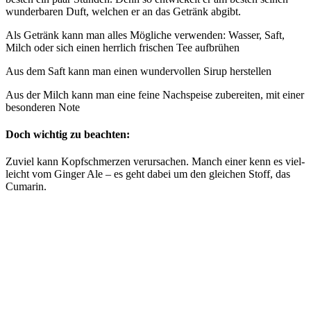
wun­der­ba­ren Duft, wel­chen er an das Getränk abgibt.
Als Getränk kann man alles Mög­li­che ver­wen­den: Was­ser, Saft,
Milch oder sich einen herr­lich fri­schen Tee aufbrühen
Aus dem Saft kann man einen wun­der­vol­len Sirup herstellen
Aus der Milch kann man eine fei­ne Nach­spei­se zube­rei­ten, mit einer
beson­de­ren Note
Doch wichtig zu beachten:
Zuviel kann Kopf­schmer­zen ver­ur­sa­chen. Manch einer kenn es viel­
leicht vom Gin­ger Ale – es geht dabei um den glei­chen Stoff, das
Cumarin.