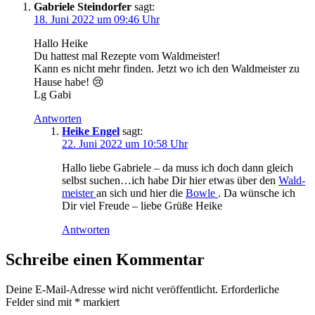
Gabriele Steindorfer
sagt:
18. Juni 2022 um 09:46 Uhr
Hal­lo Heike
Du hat­test mal Rezep­te vom Waldmeister!
Kann es nicht mehr fin­den. Jetzt wo ich den Wald­meis­ter zu
Hau­se habe! 😢
Lg Gabi
Antworten
Heike Engel
sagt:
22. Juni 2022 um 10:58 Uhr
Hal­lo lie­be Gabrie­le – da muss ich doch dann gleich
selbst suchen…ich habe Dir hier etwas über den
Wald­
meis­ter
an sich und hier die
Bow­le
. Da wün­sche ich
Dir viel Freu­de – lie­be Grü­ße Heike
Antworten
Schreibe einen Kommentar
Deine E-Mail-Adresse wird nicht veröffentlicht.
Erforderliche
Felder sind mit
*
markiert