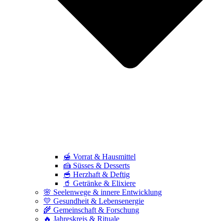
🍯 Vorrat & Hausmittel
🍰 Süsses & Desserts
🥣 Herzhaft & Deftig
🥤 Getränke & Elixiere
🌸 Seelenwege & innere Entwicklung
💛 Gesundheit & Lebensenergie
🌾 Gemeinschaft & Forschung
🔥 Jahreskreis & Rituale