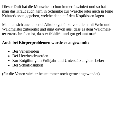
Die­ser Duft hat die Men­schen schon immer fas­zi­niert und so hat
man das Kraut auch gern in Schrän­ke zur Wäsche oder auch in fei­ne
Kräu­ter­kis­sen gege­ben, wel­che dann auf den Kopf­kis­sen lagen.
Man hat sich auch aller­lei Alko­hol­ge­trän­ke vor allem mit Wein und
Wald­meis­ter zube­rei­tet und ging davon aus, dass es dem Wald­meis­
ter zuzu­schrei­ben ist, dass er fröh­lich und gut gelaunt macht.
Auch bei Kör­per­pro­ble­men wur­de er angewandt:
Bei Venen­lei­den
Bei Herz­be­schwer­den
Zur Ent­gif­tung im Früh­jahr und Unter­stüt­zung der Leber
Bei Schlaf­lo­sig­keit
(für die Venen wird er heu­te immer noch ger­ne angewendet)