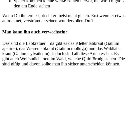
Spä­ter kom­men klei­ne wei­ße Blü­ten her­vor, die wie Trug­dol­
den am Ende stehen
Wenn Du ihn ern­test, riecht er meist nicht gleich. Erst wenn er etwas
antrock­net, ver­strömt er sei­nen wun­der­vol­len Duft.
Man kann ihn auch verwechseln:
Das sind die Lab­krä­tuer – da gibt es das Klet­ten­lab­kraut (Gali­um
apa­ri­ne), das Wie­sen­lab­kraut (Gali­um mol­lugo) und das Wald­lab­
kraut (Gali­um syl­va­ti­cum). Jedoch sind all die­se Arten ess­bar. Es
gibt auch Wolfs­milch­ar­ten im Wald, wel­che Quirl­för­mig ste­hen. Die
sind gif­tig und davon soll­te man ihn sicher unter­schei­den können.