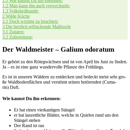
1.1
Wie kannst Du ihn erkennen:
1.2
Man kann ihn auch verwechseln:
1.3
Volks­heil­kun­de:
2
Wil­de Küche
2.1
Doch wich­tig zu beachten:
3
Die herr­lich erfri­schen­de Maibowle
3.1
Zuta­ten:
3.2
Zube­rei­tung:
Der Waldmeister – Galium odoratum
Er gehört zu den Röteg­wäch­sen und ist von April bis Juni zu fin­den.
Ja – es ist eine ganz wun­der­vol­le Pflan­ze des Frühlings.
Es ist in unse­ren Wäl­dern zu ent­de­cken und bedeckt meist sehr gro­
ße Wald­bo­den­flä­chen und ver­stömt sei­nen betö­ren­den (Cuma­
rin) Duft.
Wie kannst Du ihn erkennen:
Er hat einen vier­kan­ti­gen Stängel
er hat lan­zett­li­che Blät­ter, wel­che in Quir­len rund um den
Stän­gel stehen
Der Rand ist rau