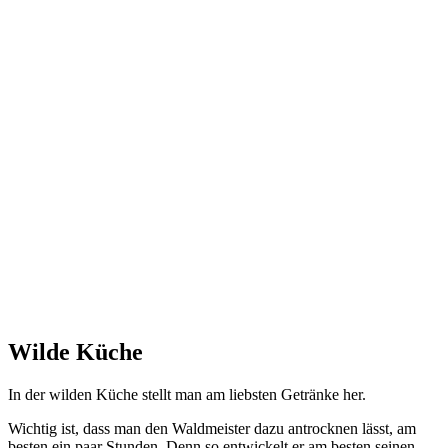
Wilde Küche
In der wil­den Küche stellt man am liebs­ten Geträn­ke her.
Wich­tig ist, dass man den Wald­meis­ter dazu antrock­nen lässt, am
bes­ten ein paar Stun­den. Denn so ent­wi­ckelt er am bes­ten sei­nen