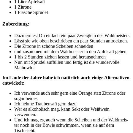
1 Liter Apfelsaft
1 Zitro­ne
1 Fla­sche Sprudel
Zubereitung:
Dazu ern­test Du ein­fach ein paar Zweig­lein des Waldmeisters.
Lässt sie wie oben beschrie­ben ein paar Stun­den antrocknen.
Die Zitro­ne in schö­ne Schei­ben schneiden
und zusam­men mit dem Wald­meis­ter in den Apfel­saft geben
1 bis 2 Stun­den zie­hen las­sen und herausnehmen
Nun mit Spru­del auf­fül­len und fer­tig ist die wun­der­vol­le
Maibowle.
Im Lau­fe der Jah­re habe ich natür­lich auch eini­ge Alter­na­ti­ven
entwickelt:
Ich ver­wen­de auch sehr gern eine Oran­ge statt Zitro­ne oder
sogar beides
Ich neh­me Trau­ben­saft gern dazu
Wer es alko­ho­lisch mag, kann Sekt oder Weiß­wein
verwenden.
Und ich mag es, auch wenn die Schei­ben und der Wald­meis­
ter noch in der Bow­le schwim­men, wenn sie auf dem
Tisch steht.